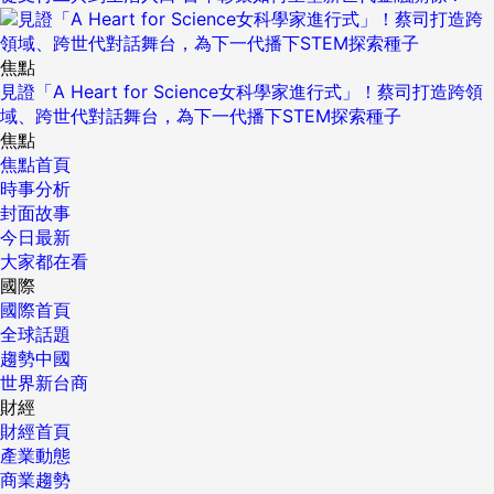
焦點
見證「A Heart for Science女科學家進行式」！蔡司打造跨領
域、跨世代對話舞台，為下一代播下STEM探索種子
焦點
焦點首頁
時事分析
封面故事
今日最新
大家都在看
國際
國際首頁
全球話題
趨勢中國
世界新台商
財經
財經首頁
產業動態
商業趨勢