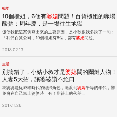
職場
10個櫃姐，6個有
婆媳
問題！百貨櫃姐的職場
酸楚：周年慶，是一場往生地獄
促使我把這案例寫出來的主要原因，是小秋跟我多說了一句：
「我們百貨公司，10個櫃姐有6個，都有
婆媳
問題。...
2018.02.13
生活
別搞錯了，小姑小叔才是
婆媳
間的關鍵人物！
人妻5大招，讓婆婆讚不絕口
我婆婆是從威權時代的媳婦角色，過渡到
婆媳
平等的年代，難
免會在自己當上婆婆時，有了期待上的落差...
2017.11.26