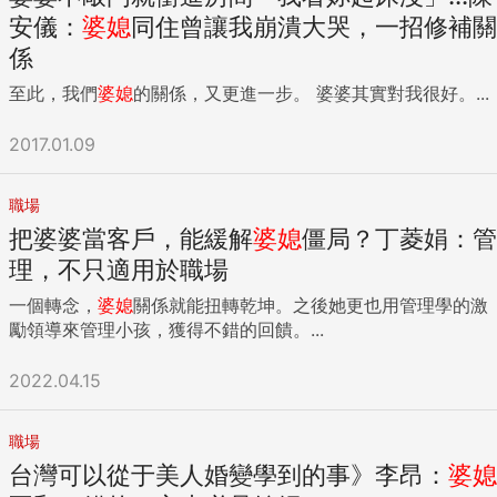
安儀：
婆媳
同住曾讓我崩潰大哭，一招修補關
係
至此，我們
婆媳
的關係，又更進一步。 婆婆其實對我很好。...
2017.01.09
職場
把婆婆當客戶，能緩解
婆媳
僵局？丁菱娟：管
理，不只適用於職場
一個轉念，
婆媳
關係就能扭轉乾坤。之後她更也用管理學的激
勵領導來管理小孩，獲得不錯的回饋。...
2022.04.15
職場
台灣可以從于美人婚變學到的事》李昂：
婆媳