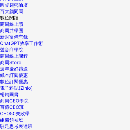
圓桌趨勢論壇
百大顧問團
數位閱讀
商周線上讀
商周共學圈
新財富備忘錄
ChatGPT效率工作術
聲音商學院
商周線上課程
商周Store
週年慶好禮送
紙本訂閱優惠
數位訂閱優惠
電子雜誌(Zinio)
暢銷圖書
商周CEO學院
百億CEO班
CEO50失敗學
組織領袖班
駐足思考表達班