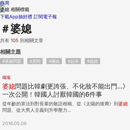
商周
婆媳 相關標籤
下載App抽好禮
訂閱電子報
＃
婆媳
共有
105
則相關文章
相關主題
#婆媳問題
#房間
#櫃姐
#起床
#媳婦
職場
婆媳
問題比韓劇更誇張、不化妝不能出門...》
一次公開！韓國人討厭韓國的6件事
從年齡的算法到對長輩的敬語相稱、從《太陽的後裔》到
婆媳
問題、從大男人主義到升學壓力...
2016.05.06