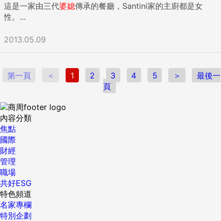
這是一家由三代
婆媳
傳承的餐廳，Santini家的主廚都是女
性。...
2013.05.09
第一頁
＜
1
2
3
4
5
＞
最後一
頁
內容分類
焦點
國際
財經
管理
職場
共好ESG
特色頻道
名家專欄
特別企劃