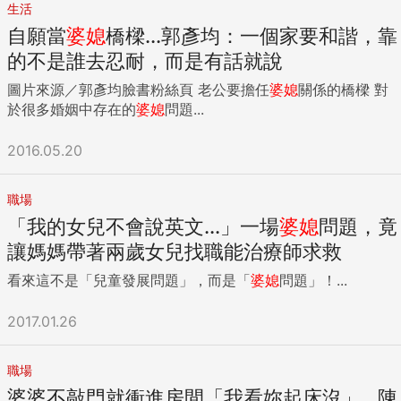
生活
自願當
婆媳
橋樑...郭彥均：一個家要和諧，靠
的不是誰去忍耐，而是有話就說
圖片來源／郭彥均臉書粉絲頁 老公要擔任
婆媳
關係的橋樑 對
於很多婚姻中存在的
婆媳
問題...
2016.05.20
職場
「我的女兒不會說英文...」一場
婆媳
問題，竟
讓媽媽帶著兩歲女兒找職能治療師求救
看來這不是「兒童發展問題」，而是「
婆媳
問題」！...
2017.01.26
職場
婆婆不敲門就衝進房間「我看妳起床沒」...陳