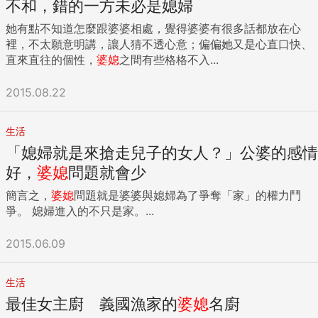
不和，錯的一方未必是媳婦
她有點不知道怎麼跟婆婆相處，覺得婆婆有很多話都放在心
裡，不太願意明講，讓人猜不透心意；偏偏她又是心直口快、
直來直往的個性，
婆媳
之間有些格格不入...
2015.08.22
生活
「媳婦就是來搶走兒子的女人？」公婆的感情
好，
婆媳
問題就會少
簡言之，
婆媳
問題就是婆婆與媳婦為了爭奪「家」的權力鬥
爭。 媳婦進入的不只是家。...
2015.06.09
生活
最佳女主廚 義國漁家的
婆媳
名廚