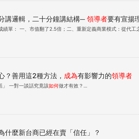
分講邏輯，二十分鐘講結構─
領導者
要有宣揚
這七年，他交出了漂亮的成績單： 一、市值翻了2.5倍；二、重新定義商業模式：從代
心？善用這2種方法，
成為
有影響力的
領導者
2.達到有效的「一對一談話」 一對一談話究竟該
如何
做才有效？...
為什麼新台商已經在賣「信任」？