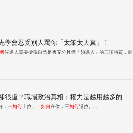
先學會忍受別人罵你「太笨太天真」！
者
候選人需要檢視自己是否充分具備「領導人」的三項特質，而
卻很虛？職場政治真相：權力是越用越多的
分：一
如何
上位，二
如何
在位，三
如何
退位。...