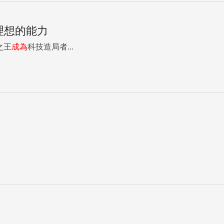
理想的能力
工之王
成為
科技造局者...