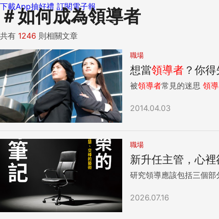
下載App抽好禮
訂閱電子報
＃
如何成為領導者
共有
1246
則相關文章
職場
想當
領導者
？你得
被
領導者
常見的迷思
領導
2014.04.03
職場
新升任主管，心裡
研究領導應該包括三個部
2026.07.16