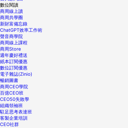
數位閱讀
商周線上讀
商周共學圈
新財富備忘錄
ChatGPT效率工作術
聲音商學院
商周線上課程
商周Store
週年慶好禮送
紙本訂閱優惠
數位訂閱優惠
電子雜誌(Zinio)
暢銷圖書
商周CEO學院
百億CEO班
CEO50失敗學
組織領袖班
駐足思考表達班
客製企業培訓
CEO社群