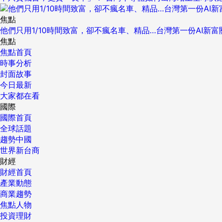
焦點
他們只用1/10時間致富，卻不瘋名車、精品…台灣第一份AI新
焦點
焦點首頁
時事分析
封面故事
今日最新
大家都在看
國際
國際首頁
全球話題
趨勢中國
世界新台商
財經
財經首頁
產業動態
商業趨勢
焦點人物
投資理財