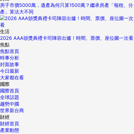
房子市價5000萬，遺產為何只算1500萬？繼承房產「報稅、分
產」算法大不同
生活
2026 AAA頒獎典禮卡司陣容出爐！時間、票價、座位圖一次看
焦點
焦點首頁
時事分析
封面故事
今日最新
大家都在看
國際
國際首頁
全球話題
趨勢中國
世界新台商
財經
財經首頁
產業動態