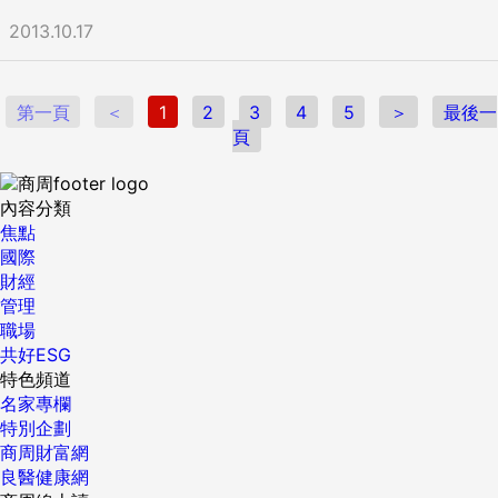
2013.10.17
第一頁
＜
1
2
3
4
5
＞
最後一
頁
內容分類
焦點
國際
財經
管理
職場
共好ESG
特色頻道
名家專欄
特別企劃
商周財富網
良醫健康網