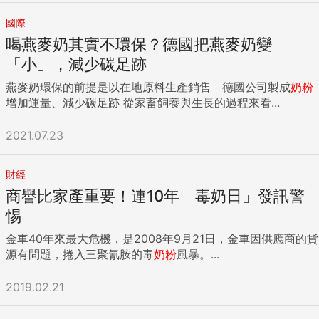
國際
喝燕麥奶其實不環保？德國把燕麥奶變
「小」，減少碳足跡
燕麥奶環保的前提是以在地原料生產銷售 德國公司製成
奶粉
增加運量、減少碳足跡 從家畜飼養與生長的過程來看...
2021.07.23
財經
商譽比家產重要！連10年「毒奶日」發訊警
惕
金車40年來最大危機，是2008年9月21日，金車因供應商的貨
源有問題，捲入三聚氰胺的毒
奶粉
風暴。...
2019.02.21