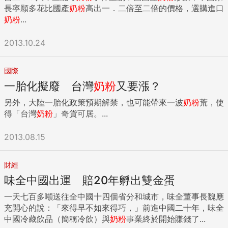
長寧願多花比國產
奶粉
高出一．二倍至二倍的價格，選購進口
奶粉
...
2013.10.24
國際
一胎化擬廢 台灣
奶粉
又要漲？
另外，大陸一胎化政策預期解禁，也可能帶來一波
奶粉
荒，使
得「台灣
奶粉
」奇貨可居。...
2013.08.15
財經
味全中國出運 賠20年孵出雙金蛋
一天七百多噸送往全中國十四個省分和城市，味全董事長魏應
充開心的說：「來得早不如來得巧，」前進中國二十年，味全
中國冷藏飲品（簡稱冷飲）與
奶粉
事業終於開始賺錢了...