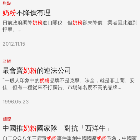
焦點
奶粉
不降價有理
日前政府調降
奶粉
進口關稅，但
奶粉
卻未降價，業者因此遭到
抨擊。...
2012.11.15
財經
最會賣
奶粉
的連法公司
ˉ一般人印象中的
奶粉
品牌不是克寧、味全，就是菲士蘭、安
佳，但有一種從來不打廣告、市場知名度不高的品牌...
1996.05.23
國際
中國推
奶粉
國家隊 對抗「西洋牛」
自二○○八年三鹿毒
奶粉
事件重創中國國產
奶粉
形象，中國家