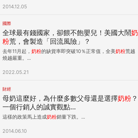
2014.12.05
國際
全球最有錢國家，卻餵不飽嬰兒！美國大鬧
奶
粉
荒，會製造「回流風險」？
去年11月起，
奶粉
的缺貨率即突破10％正常值，全美
奶粉
荒越
燒越嚴重。...
2022.05.21
財經
母奶這麼好，為什麼多數父母還是選擇
奶粉
？
一個行銷人的誠實觀點...
這樣的政策馬上造成
奶粉
銷量下跌。...
2014.06.10