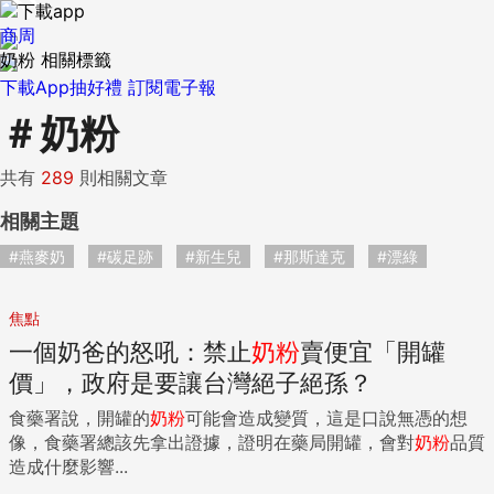
商周
奶粉 相關標籤
下載App抽好禮
訂閱電子報
＃
奶粉
共有
289
則相關文章
相關主題
#燕麥奶
#碳足跡
#新生兒
#那斯達克
#漂綠
焦點
一個奶爸的怒吼：禁止
奶粉
賣便宜「開罐
價」，政府是要讓台灣絕子絕孫？
食藥署說，開罐的
奶粉
可能會造成變質，這是口說無憑的想
像，食藥署總該先拿出證據，證明在藥局開罐，會對
奶粉
品質
造成什麼影響...