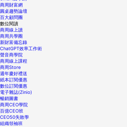
商周財富網
圓桌趨勢論壇
百大顧問團
數位閱讀
商周線上讀
商周共學圈
新財富備忘錄
ChatGPT效率工作術
聲音商學院
商周線上課程
商周Store
週年慶好禮送
紙本訂閱優惠
數位訂閱優惠
電子雜誌(Zinio)
暢銷圖書
商周CEO學院
百億CEO班
CEO50失敗學
組織領袖班