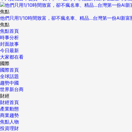
焦點
他們只用1/10時間致富，卻不瘋名車、精品…台灣第一份AI新
焦點
焦點首頁
時事分析
封面故事
今日最新
大家都在看
國際
國際首頁
全球話題
趨勢中國
世界新台商
財經
財經首頁
產業動態
商業趨勢
焦點人物
投資理財