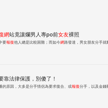
復
網
站竟讓爛男人專po前
女友
裸照
中要
報復
他人總是比較困難；而如今
網
路發達，男女朋友分手就動輒
要靠法律保護，別傻了！
播的原因，大多是分手情侶為要求復合、或
報復
分手，以及金錢勒