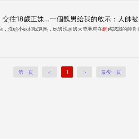
交往18歲正妹...一個醜男給我的啟示：人帥
店，洗頭小妹和我算熟，她邊洗頭邊大聲地罵在
網
路認識的帥哥男
第一頁
＜
1
＞
最後一頁