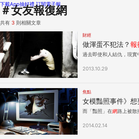
下載App抽好禮
訂閱電子報
＃
女友報復網
共有
3
則相關文章
財經
做渾蛋不犯法？
報
過去即使和人結仇，現實
2013.10.29
焦點
女模豔照事件》想
而「豔照」在
網
路上被散
2014.02.14