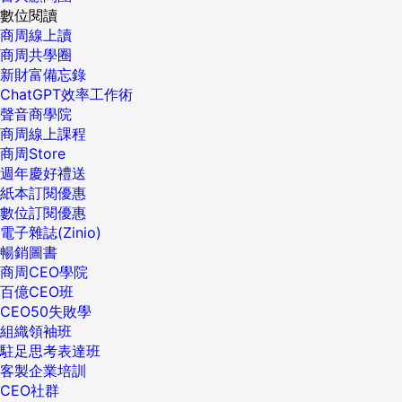
數位閱讀
商周線上讀
商周共學圈
新財富備忘錄
ChatGPT效率工作術
聲音商學院
商周線上課程
商周Store
週年慶好禮送
紙本訂閱優惠
數位訂閱優惠
電子雜誌(Zinio)
暢銷圖書
商周CEO學院
百億CEO班
CEO50失敗學
組織領袖班
駐足思考表達班
客製企業培訓
CEO社群