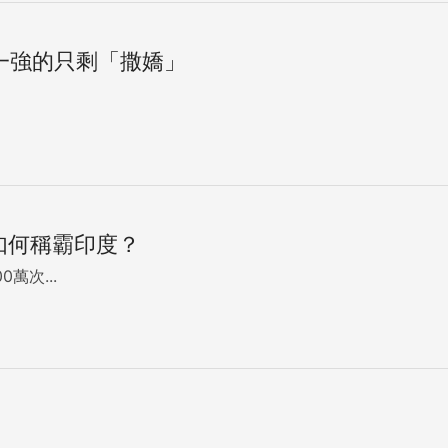
一強的只剩「撒嬌」
如何稱霸印度？
萬次...