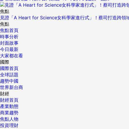
焦點
見證「A Heart for Science女科學家進行式」！蔡司打
焦點
焦點首頁
時事分析
封面故事
今日最新
大家都在看
國際
國際首頁
全球話題
趨勢中國
世界新台商
財經
財經首頁
產業動態
商業趨勢
焦點人物
投資理財