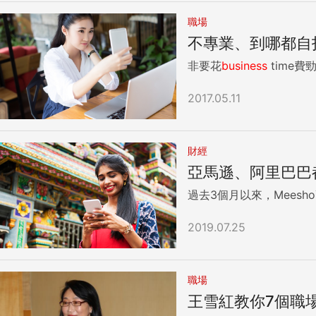
職場
不專業、到哪都自拍
非要花
business
time費
2017.05.11
財經
亞馬遜、阿里巴巴
過去3個月以來，Meesh
2019.07.25
職場
王雪紅教你7個職