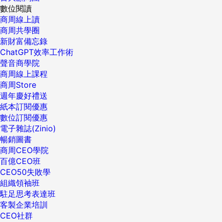
數位閱讀
商周線上讀
商周共學圈
新財富備忘錄
ChatGPT效率工作術
聲音商學院
商周線上課程
商周Store
週年慶好禮送
紙本訂閱優惠
數位訂閱優惠
電子雜誌(Zinio)
暢銷圖書
商周CEO學院
百億CEO班
CEO50失敗學
組織領袖班
駐足思考表達班
客製企業培訓
CEO社群