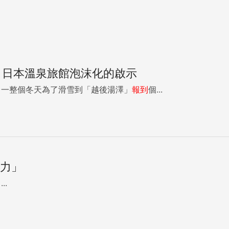
，日本溫泉旅館泡沫化的啟示
，一整個冬天為了滑雪到「越後湯澤」
報到
個...
魅力」
..