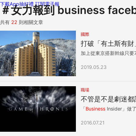
下載App抽好禮
訂閱電子報
＃
女力報到 business face
共有
22
則相關文章
國際
打破「有土斯有財
加上從東京搭新幹線只要
2019.05.23
職場
不管是不是劇迷都
「
Business
Insider
2016.07.21