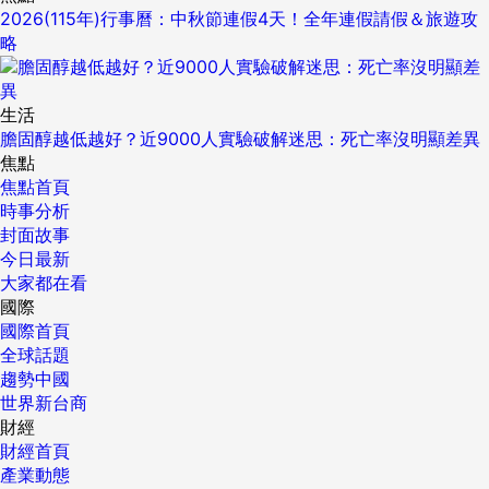
2026(115年)行事曆：中秋節連假4天！全年連假請假＆旅遊攻
略
生活
膽固醇越低越好？近9000人實驗破解迷思：死亡率沒明顯差異
焦點
焦點首頁
時事分析
封面故事
今日最新
大家都在看
國際
國際首頁
全球話題
趨勢中國
世界新台商
財經
財經首頁
產業動態