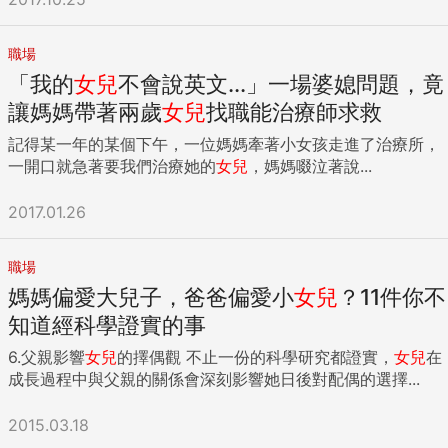
職場
「我的
女兒
不會說英文...」一場婆媳問題，竟
讓媽媽帶著兩歲
女兒
找職能治療師求救
記得某一年的某個下午，一位媽媽牽著小女孩走進了治療所，
一開口就急著要我們治療她的
女兒
，媽媽啜泣著說...
2017.01.26
職場
媽媽偏愛大兒子，爸爸偏愛小
女兒
？11件你不
知道經科學證實的事
6.父親影響
女兒
的擇偶觀 不止一份的科學研究都證實，
女兒
在
成長過程中與父親的關係會深刻影響她日後對配偶的選擇...
2015.03.18