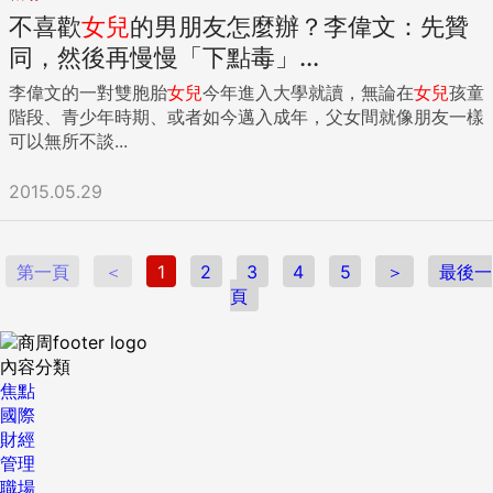
不喜歡
女兒
的男朋友怎麼辦？李偉文：先贊
同，然後再慢慢「下點毒」...
李偉文的一對雙胞胎
女兒
今年進入大學就讀，無論在
女兒
孩童
階段、青少年時期、或者如今邁入成年，父女間就像朋友一樣
可以無所不談...
2015.05.29
第一頁
＜
1
2
3
4
5
＞
最後一
頁
內容分類
焦點
國際
財經
管理
職場