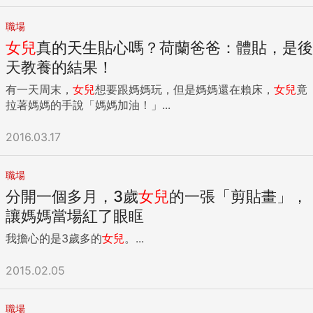
職場
女兒
真的天生貼心嗎？荷蘭爸爸：體貼，是後
天教養的結果！
有一天周末，
女兒
想要跟媽媽玩，但是媽媽還在賴床，
女兒
竟
拉著媽媽的手說「媽媽加油！」...
2016.03.17
職場
分開一個多月，3歲
女兒
的一張「剪貼畫」，
讓媽媽當場紅了眼眶
我擔心的是3歲多的
女兒
。...
2015.02.05
職場