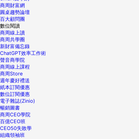
商周財富網
圓桌趨勢論壇
百大顧問團
數位閱讀
商周線上讀
商周共學圈
新財富備忘錄
ChatGPT效率工作術
聲音商學院
商周線上課程
商周Store
週年慶好禮送
紙本訂閱優惠
數位訂閱優惠
電子雜誌(Zinio)
暢銷圖書
商周CEO學院
百億CEO班
CEO50失敗學
組織領袖班