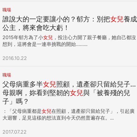
職場
誰說大的一定要讓小的？郁方：別把
女兒
養成
公主，將來會吃大虧！
2015年郁方為了小
女兒
，投注心力開了親子餐廳，她自己都沒
想到，這將會是一連串挑戰的開始……...
2016.10.22
職場
父母病重多半
女兒
照顧，遺產卻只留給兒子...
母親啊，妳看到堅韌的
女兒
與「被養殘的兒
子」嗎？
：「父母病重都是
女兒
在照顧，遺產卻只留給兒子」，引起廣
大迴響，足見這樣的想法直到今天仍然普遍存在。...
2017.07.22