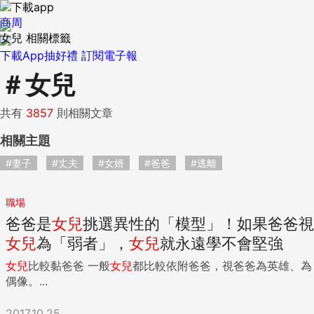
商周
女兒 相關標籤
下載App抽好禮
訂閱電子報
＃
女兒
共有
3857
則相關文章
相關主題
#妻子
#丈夫
#女婿
#爸爸
#逃離
職場
爸爸是
女兒
挑選異性的「模型」！如果爸爸視
女兒
為「弱者」，
女兒
就永遠學不會堅強
女兒
比較黏爸爸 一般
女兒
都比較依附爸爸，視爸爸為英雄、為
偶像。...
2017.10.25