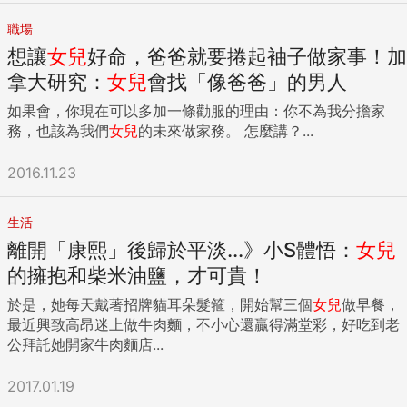
職場
想讓
女兒
好命，爸爸就要捲起袖子做家事！加
拿大研究：
女兒
會找「像爸爸」的男人
如果會，你現在可以多加一條勸服的理由：你不為我分擔家
務，也該為我們
女兒
的未來做家務。 怎麼講？...
2016.11.23
生活
離開「康熙」後歸於平淡...》小S體悟：
女兒
的擁抱和柴米油鹽，才可貴！
於是，她每天戴著招牌貓耳朵髮箍，開始幫三個
女兒
做早餐，
最近興致高昂迷上做牛肉麵，不小心還贏得滿堂彩，好吃到老
公拜託她開家牛肉麵店...
2017.01.19