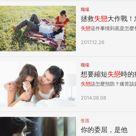
職場
拯救
失戀
大作戰！
失戀
這件事情到底是怎麼
2017.12.26
職場
想要縮短
失戀
時的
失戀
該怎麼預防？痛苦該
2014.08.08
生活
你的委屈，是他