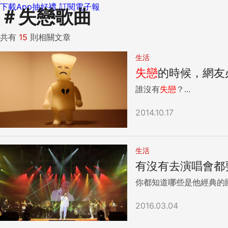
下載App抽好禮
訂閱電子報
＃
失戀歌曲
共有
15
則相關文章
生活
失戀
的時候，網友
誰沒有
失戀
？...
2014.10.17
生活
有沒有去演唱會都
你都知道哪些是他經典的
2016.03.04