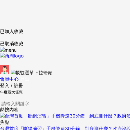
已加入收藏
已取消收藏
會員中心
登出
登入
/
註冊
年度最大優惠
熱搜內容
焦點
台灣首度「斷網演習」手機降速30分鐘，到底測什麼？政府沒