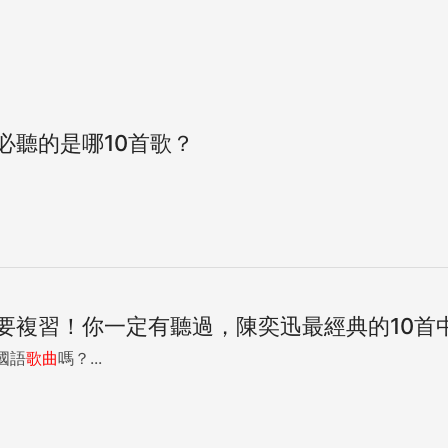
必聽的是哪10首歌？
要複習！你一定有聽過，陳奕迅最經典的10首
國語
歌曲
嗎？...