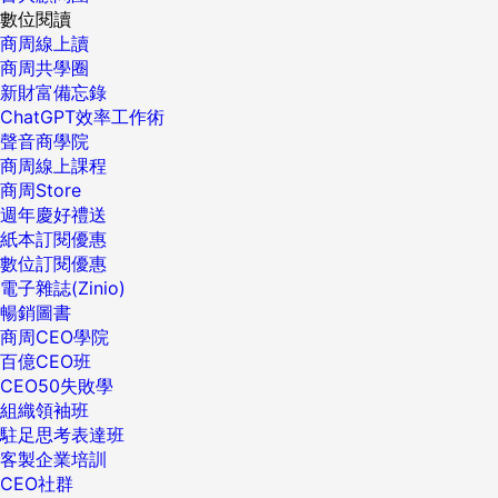
數位閱讀
商周線上讀
商周共學圈
新財富備忘錄
ChatGPT效率工作術
聲音商學院
商周線上課程
商周Store
週年慶好禮送
紙本訂閱優惠
數位訂閱優惠
電子雜誌(Zinio)
暢銷圖書
商周CEO學院
百億CEO班
CEO50失敗學
組織領袖班
駐足思考表達班
客製企業培訓
CEO社群