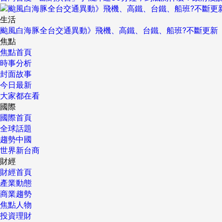
生活
颱風白海豚全台交通異動》飛機、高鐵、台鐵、船班?不斷更新
焦點
焦點首頁
時事分析
封面故事
今日最新
大家都在看
國際
國際首頁
全球話題
趨勢中國
世界新台商
財經
財經首頁
產業動態
商業趨勢
焦點人物
投資理財