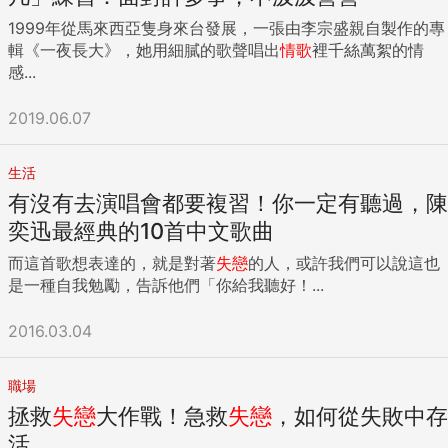
1999年從馬來西亞隻身來台發展，一張由李宗盛親自製作的專
輯《一夜長大》，她用細膩的歌聲唱出
情歌
裡千絲萬絮的情
感...
2019.06.07
生活
有沒有去演唱會都要複習！你一定有聽過，陳
奕迅最經典的10首中文歌曲
而這首歌想表達的，就是對著
失戀
的人，或許我們可以說這也
是一種自我勉勵，告訴他們「你給我聽好！...
2016.03.04
職場
拯救
失戀
大作戰！急救
失戀
，如何從失敗中存
活