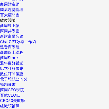
商周財富網
圓桌趨勢論壇
百大顧問團
數位閱讀
商周線上讀
商周共學圈
新財富備忘錄
ChatGPT效率工作術
聲音商學院
商周線上課程
商周Store
週年慶好禮送
紙本訂閱優惠
數位訂閱優惠
電子雜誌(Zinio)
暢銷圖書
商周CEO學院
百億CEO班
CEO50失敗學
組織領袖班