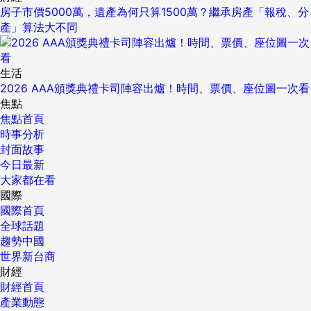
房子市價5000萬，遺產為何只算1500萬？繼承房產「報稅、分
產」算法大不同
生活
2026 AAA頒獎典禮卡司陣容出爐！時間、票價、座位圖一次看
焦點
焦點首頁
時事分析
封面故事
今日最新
大家都在看
國際
國際首頁
全球話題
趨勢中國
世界新台商
財經
財經首頁
產業動態