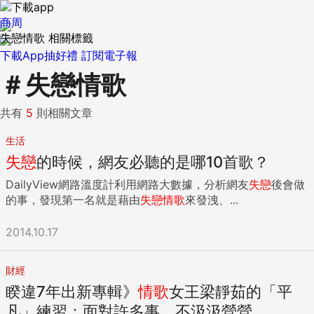
商周
失戀情歌 相關標籤
下載App抽好禮
訂閱電子報
＃
失戀情歌
共有
5
則相關文章
生活
失戀
的時候，網友必聽的是哪10首歌？
DailyView網路溫度計利用網路大數據，分析網友
失戀
後會做
的事，發現第一名就是藉由
失戀
情歌
來發洩、...
2014.10.17
財經
睽違7年出新專輯》
情歌
女王梁靜茹的「平
凡」練習：面對許多事，不汲汲營營