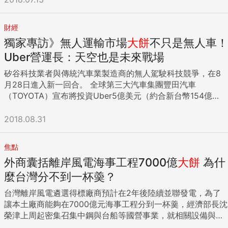
比例。」YouTube產品負責人Neal Mohan表示。「我們的目
標不僅僅是將收入極大化，還要加強創作者和粉絲之間的社群
財經
連結。」 另一方面，當影片創作者和網路使用者有更多的選擇
獨家專訪》無人運輸市場
大餅
不只是無人車！
來接觸他們的觀眾時，保持這些人對YouTube的忠誠度就非常
重要。 這在最近加州創作者年度聚會VidCon上，就非常地明
Uber營運長：天空也是未來戰場
顯。其中包括Facebook，Snap，亞馬遜和Twitter等競爭對
矽谷科技業者與傳統汽車業製造商的無人駕駛科技競爭，在8
手，都和YouTube有同等的機會被使用者選擇。 BTIG的媒體
月28日進入新一回合。 全球第三大汽車集團豐田汽車
分析師里奇格林菲爾德說：「VidCon讓我感到驚訝的是，幾年
（TOYOTA）宣布將投資Uber5億美元（約合新台幣154億
前這還是一場YouTube大會。」「幾年前你看到Facebook還
元），建立雙方技術上的合作關係。這無疑對全速發展無人自
潛伏在幕後，去年你看到Snapchat…...現在感覺每個都浮上檯
駕車的優步來說，是其技術受肯定，以及未來無人駕駛生態系
2018.08.31
面。」 雖然這些平台上的名人吸引的觀眾大多數都很年輕，但
的一次重大進展。 這天，Uber第二把手、營運長哈佛德
影片製作者在過去幾年中已經快速成熟，這是一個已累積數10
（Barney Harford）在台接受《商周》獨家專訪時表示，「這
億美元的產業。 近期，當Instagram推出第一款獨立影片應用
焦點
對我們發展下一世代的自駕車有絕大幫助。」 目前，矽谷的兩
程式IGTV時，它已經充滿了來自社群媒體意見領袖和名人的影
外商囊括離岸風電海事工程7000億
大餅
為什
大無人駕駛技術巨頭，就是Uber與谷歌（Google）旗下的子
片，包括金卡黛珊，穿著露肩洋裝，展示她在洛杉磯的全新美
公司Waymo，雙方都在拉攏汽車製造商陣營的支持。現在與
麼台灣分不到一杯羮？
容商店。 Instagram在VidCon開始前一天首次推出IGTV並非
Uber有合作關係的汽車大廠，包括這次宣布合作的豐田、還有
巧合。它意味著Facebook進軍YouTube領域的最大推動力：
台灣離岸風電遴選得標廠商預計在2年後陸續並聯發電，為了
先前替UBer製造自駕測試車的富豪（Volvo），與旗下擁有賓
為所謂的意見領袖提供平台，這些新的意見領袖逐漸取代上一
讓本土廠商能夠在7000億元海事工程分到一杯羹，經濟部長沈
士品牌的戴姆勒集團（Daimler）。 Uber的無人駕駛策略，與
代，傳統的廣告模式對他們來說也不再適用。 「YouTube在
榮津上周起密集召集中鋼與台船等國營事業，就相關設備與人
汽車業者的合作，已演進為三個不同層次的夥伴關係。 Uber
Facebook上有很多年了，人們已經將YouTube貨幣化了十
力部分進行盤整。 然而，由於台灣長期缺乏海事工程經驗，未