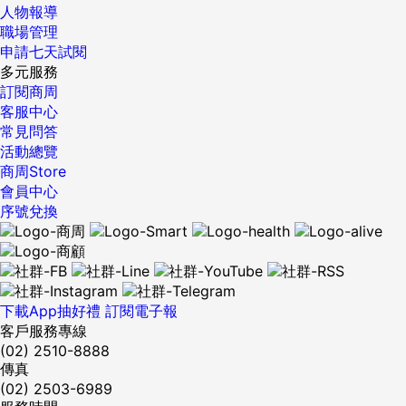
安裝動態定位系統（Dynamic position ，簡稱DP），一旦系
人物報導
統偵測到船舶飄移，就會自動啟動。 交通部官員表示，由於歐
職場管理
洲風電與海上保險業者要求非常嚴謹，歐洲風電業者要求，實
申請七天試閱
際操作動態定位系統（DP）的實際操作人員，如果沒有取得相
多元服務
關證照，即便本國廠商拿到合約，日後萬一發生災害，保險公
訂閱商周
司也不會理賠，因此目前包括港勤公司在內，都在加緊申請船
客服中心
舶驗證。 ※本文獲《風傳媒》授權轉載 ...
常見問答
活動總覽
商周Store
會員中心
序號兌換
下載App抽好禮
訂閱電子報
客戶服務專線
(02) 2510-8888
傳真
(02) 2503-6989