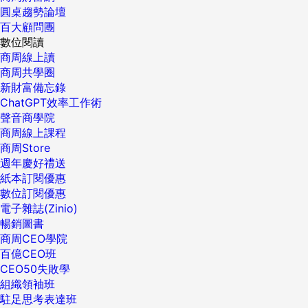
圓桌趨勢論壇
百大顧問團
數位閱讀
商周線上讀
商周共學圈
新財富備忘錄
ChatGPT效率工作術
聲音商學院
商周線上課程
商周Store
週年慶好禮送
紙本訂閱優惠
數位訂閱優惠
電子雜誌(Zinio)
暢銷圖書
商周CEO學院
百億CEO班
CEO50失敗學
組織領袖班
駐足思考表達班