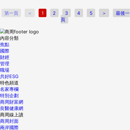
7、80公尺，船身還得乘載5、600噸重的風機塔柱，由於台船
目前技術能力尚未到位，未來雖然可以向國外船商購買設計圖
第一頁
＜
1
2
3
4
5
＞
最後一
在台建造，但因為成本極高，台船目前還在考慮當中。 台船董
頁
事長鄭文隆日前也坦言，台船在2021年以前，不會有自建的風
機工作船（TIV）。即使是完成本國船隊的建置，包括西門子
等歐洲離岸風電設備商，也不見得會買單。 歐洲掌離岸風電技
內容分類
術 台人缺相關證照 據了解，歐洲風電業者長期以來掌握離岸
焦點
風電技術，對於離岸風電船舶與從業人員的證照要求都非常嚴
國際
格，台灣過去因為缺乏大型海事工程經驗，本國籍船舶與從業
財經
人員，都缺乏相關證照。 以海上作業的船舶為例，歐洲風電業
管理
者要求所有船舶必須取得國際船級社IACS認證，官員表示，台
職場
灣目前雖然有「中國驗船協會」提供的CR驗證，但台灣因為長
共好ESG
期以來為國際社會所孤立，CR驗證在國際上並不受承認，相關
特色頻道
的船舶如果不拿到IACS驗證，歐洲風電廠商屆時可能會拒絕讓
名家專欄
國內船舶業者參與海事工程。據了解，交通部方面目前已經與
特別企劃
法國船級社合作，希望輔導國際廠商取得IACS認證。 除了
商周財富網
IACS驗證之外，歐洲的離岸風電業者同時要求，作業船隻必須
良醫健康網
取得鑽油平台作業的ISM驗證（船舶安全管理驗證）。另外，
商周線上讀
離岸風場海上作業的船隻，在派遣水下銲接等工作人員下海作
商周封面
業後，船隻為了避免隨洋流飄移，平台船的四個角落，必須要
兩岸國際