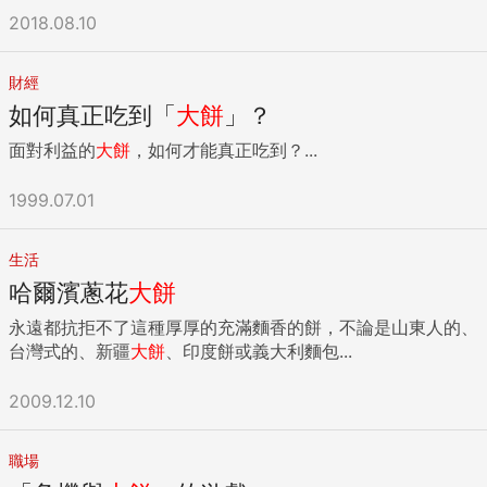
與富豪的合作是雙方共同開發，不過實際營運由優步負責，這
年。」與社交媒體意見領袖合作的代理商Select的創始人Scott
來不僅離岸風機的工作船（TIV）必須仰賴歐洲團隊，其他像
2018.08.10
屬於第一層次的合作關係。接著，與豐田的合作，則是優步提
Fisher說，「但在幾年內它可能落入一個完全不同的地位。」
人員運維船（CTV），日前才由台灣港務公司調撥第一艘船，
供技術，由豐田進行專業代工生產，最終營運由豐田負責，這
Facebook已經在他的主應用程式中推出了Watch影片標籤，
其他我國籍的拖船與駁船，還必須取得國際船級社IACS認證、
是第二層次的夥伴關係；最後，戴姆勒是會將其自身的技術帶
試圖說服YouTube創作者加入他們的平台。前一些時候，他透
財經
ISM驗證，就連在海上風場作業的勞工，都必須取得船員證、
入Uber建構出的自駕車技術網絡，而這是第三層的合作層次。
過調查增強了Watch功能，讓有影響力的人製作模仿流行的HQ
如何真正吃到「
大餅
」？
動態定位系統（DP）訓練、水下銲接等證照，在人船兩缺下，
這三個不同層次的合作關係，最終目標就是改變消費者的用車
測驗節目，並為創作者和品牌提供幫助。 「過去三年中，我們
台灣的離岸風電恐遭外商「海撈」。 經濟部為執行總統蔡英文
習慣，從買車到隨時可有不同的交通工具，解決使用者的最後
面對利益的
大餅
，如何才能真正吃到？...
真正投入大量資金專門為創作者製作產品，」領導Facebook
「2025非核家園」的轉型任務，今年透過「先遴選、後競價」
一哩路。哈佛德表示，觀察現代的年輕人，買車來駕駛已經不
影片產品的Fidji Simo表示，「培養一個對創作者有益的平台
方式，由7家業者取得1兆元離岸風場投資的入場券，由於第一
是他們的主流選擇，因為他們了解隨處都可以找到更多樣化的
1999.07.01
需要真正的奉獻精神。」 除了影片本身，Facebook還提供其
階段遴選廠商今年底以前取得籌設許可，可以享受每度電5.84
交通選擇。而這，就是Uber瞄準的龐大未來運輸商機市場。
他功能，例如群組，讓創作者可以在每集影片之間與粉絲聊
元的躉購費率，和第二階段競價得標費率2.5元，有很大的差
現在，Uber著眼的無人駕駛商機，已把目標轉移到天空。 無
天。 「我們認為一切都是圍繞娛樂建立的社群，所以觀眾不是
距，行政院長賴清德日前以買鞋作比喻，強調係透過「第一雙
生活
人運輸的戰場，不只在陸上 「你在平面往四周看，車道上可能
被動的」Simo表示。 不過Youtube的Mohan先生說，「我們
原價，第二雙半價」，鼓勵國際業者投入。 然而，國際業者來
哈爾濱蔥花
大餅
都擠滿了車，但往上看，空間卻是無限寬廣。」哈佛德用一句
的創作者反覆告訴我們，他們最核心、最熱情和真實的粉絲
台賺到的，不僅僅是9000億元的躉購電價價差，由於台灣在
話點出了空中運輸的無窮潛力。 訪談時，哈佛德拿出平板，給
群，還是在YouTube上。」他表示，YouTube還可以利用母公
永遠都抗拒不了這種厚厚的充滿麵香的餅，不論是山東人的、
2025年以前缺乏離岸風機工作船（TIV），未來7000億元的海
商周採訪團隊觀看Uber團隊針對未來願景打造的模擬影片。影
司在搜尋引擎領域的優勢地位，提供巨量規模的使用者，目前
台灣式的、新疆
大餅
、印度餅或義大利麵包...
事工程，恐怕多數也將被外商囊括。 「國產化」放寬 因台缺
片視角，從一開始在平面道路上行駛的無人自駕車，接著漸漸
每個月登記用戶達19億，高於一年前的15億。「我們的意見領
乏海事工程船隊 據了解，經濟部離岸風電第一階段遴選，上緯
拉高，畫面上出現了Uber規劃中的空中運輸載具
袖擁有的觀眾比大多數有線電視頻道還多，甚至超越了許多國
2009.12.10
海能與wpd允能二家業者，因為承諾必須在2020年並聯發
「eVTOL（electric vertical takeoff and landing）」，從建
家的人口。」 但Facebook的應用程式也有廣泛的受眾，可以
電，由於建設期只有短短2年，經濟部特別在「國產化」部分
築物頂端起飛的畫面。 而這樣的構想並不只是遙不可及的夢
作為新產品的跳板。透過IGTV，Instagram希望它能複製
給予放寬，熟知內情人士表示，經濟部在「國產化」方面鬆
想，哈佛德提到，Uber目前預定2023年就要讓此服務首次上
職場
Stories的成功，Stories是從Snapchat借來的24小時照片收集
手，最關鍵的因素是，台灣根本沒有離岸風電需要的海事工程
線，並透露目前正在規劃中的舊金山新總部內，就有納入相關