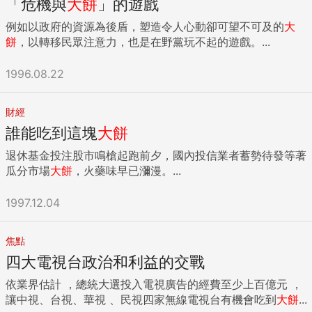
功能。透過將新的長片放在現有的10億用戶面前，IGTV希望能
「危機與
大餅
」的遊戲
船隊。 前台灣港務公司董事長、新任交通部長吳宏謀，與彰化
建築設計，屆時也會在那裡做服務測試。 從陸地到天空，從滑
在一夜之間位創作者和廣告商建立一個成功的平台。 IGTV讓
縣長魏明谷7月27日在台中港共同召開記者會，浩浩蕩蕩地宣
例如以政府的資源為後盾，塑造令人心動卻可望不可及的
大
板車、單車、汽車到無人機，優步放眼的是提供全方位的運輸
最受歡迎的創作者上傳長達一小時的內容，其他人則是10分
布第一艘國產風電運維船（crew transfer vessel，CTV）正
餅
，以轉移民眾注意力，也是在野黨玩不起的遊戲。...
服務方案。在各科技業者與傳統車廠都紛紛投入競爭的現在，
鐘。它試圖發揮Instagram在社交網路方面的優勢，基於演算
式啟用，盼彰化風電港興建落成後，未來20年至30年期間，會
與距離真正的無人運輸商業化上路的目標之間，彷彿就是場馬
法向用戶展示他們關注的內容。 BTIG的Greenfield先生說：
創造2萬個就業機會，7千億元商機。知情人士表示，這場記者
拉松競賽，誰能堅持到終點，就能擁有主宰市場的話語權。...
1996.08.22
「大量有影響力的人使用Instagram，引導人們前往他們在
會其實象徵意義大於實質意義，目的是為了向歐洲的風電業者
YouTube上發布的最新貼文。」 現在，Instagram能夠留住這
宣示，「台灣有決心爭取離岸風電海事工程的商機。」 然而，
些人，並增加他們在自家App上的時間。 IGTV的推出開啟了
財經
台灣第一艘CTV啟用的背後，其實正映照出台灣「人船兩缺」
與Youtube之間關於吸引用戶注意的競爭，但不一定是你死我
的困境。 經濟部官員表示，為了讓國內業者能夠爭取到離岸風
誰能吃到這塊
大餅
活的鬥爭。目前創作者似乎能在這兩個平台上工作，讓他們的
電的商機，沈榮津上周密集召集中鋼與台船為首的M
收入來源更多樣化。 Lele Pons在Instagram上擁有超過2500
退休基金投注股市鳴槍起跑前夕，國內投信業者蓄勢待發等著
Team（離岸風電海事工程聯盟）與W Team國際合作聯盟，針
萬粉絲，並正在IGTV上發布一個烹飪節目。她表示將在這兩個
瓜分市場
大餅
，火藥味早已瀰漫。...
對國內離岸風電需要的人力運維船、拖船、駁船進行盤點。 與
對手平台之間進行平衡操作、平分風險。「我仍會在YouTube
會的台船主管表示，自明年起到2025年，台灣將進入離岸風場
上發布與Instagram一樣多的內容，你永遠不會知道什麼有
1997.12.04
密集建設期，從海象調查、水下基座興建、風機安裝、輸配電
效。」她說。 選項增加，也讓影片創作者面臨一些挑戰，因為
海纜、到海上變電站興建，每一個過程，都要不同的船舶投
每個平台都有自己的受眾和獨特的格式，為Youtube製作的橫
入，考量到台灣海峽航道的安全性，能夠投入海事工程的團隊
焦點
式影片，與Snapchat和現在的IGTV使用的垂直影片並不相
有限，因此，預估每年都要1組到2組的船隊投入。 但國內目前
四大電視台政治和利益的交戰
容。創作者必須保持靈活，哪個平台的演算法讓他們較容易被
能夠投入海事工程的船舶數量有限，以台船為首的離岸風電海
看到，他們就得快速變換過去。 「我們正在為其他所有平台完
事工程聯盟（Marine Team，簡稱M Team）為例，人員運維
依業界估計 ，總統大選投入電視廣告的經費至少上百億元 ，
全重新規劃內容策略，」數位媒體諮詢公司Content Ink的創辦
船（CTV）目前的造價約1.25億元，目前先從台灣港務公司調
讓中視、台視、華視 、民視四家無線電視台有機會吃到
大餅
...
人兼10年前YouTube頻道WatchMojo的行銷主管John