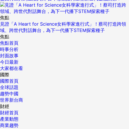
焦點
見證「A Heart for Science女科學家進行式」！蔡司打造跨領
域、跨世代對話舞台，為下一代播下STEM探索種子
焦點
焦點首頁
時事分析
封面故事
今日最新
大家都在看
國際
國際首頁
全球話題
趨勢中國
世界新台商
財經
財經首頁
產業動態
商業趨勢