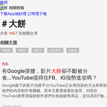
商周
大餅 相關標籤
下載App抽好禮
訂閱電子報
＃
大餅
共有
1457
則相關文章
相關主題
#獨家
#專訪
#影片
#諾基亞
#義美
焦點
有Google撐腰，影片
大餅
卻不斷被分
食...YouTube擋得住FB、IG強勢進攻嗎？
Google旗下的影片先鋒平台YouTube正在尋找新的方法來幫助
他們的內容創作者賺錢。原本主要透過廣告途徑，但現在
YouTube更希望協助創作者們向粉絲銷售商品，從玩具到T恤
都有，以及增加新的付費訂閱選項。 「我們希望這些新產品成
為有意義的收入來源，而不是和廣告收入比起來，只有很低的
2018.07.13