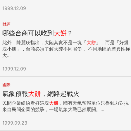
撥。 至於運載風機水下基座、塔桶、風機葉片的「平台船」，
McCarus說。「這產業充滿活力，以至於沒有人能有一個持久
船身需140米長，由於造價較為昂貴，台船去年才因為累積虧
1999.12.09
的答案。即使你有一些有效的方法，最終也可能失效。」 ...
損減資元氣大傷，資本額有限，台船方面擔心國內離岸風場
2025年完成5GW開發後，若無法爭取到海外商機，船舶將形
財經
同「廢鐵」，經濟部方面雖然責成台船建造第一艘「平台
哪些台商可以吃到
大餅
？
船」，但考量台船已民營化，因此要求目前尚未民營化的台灣
港務公司分攤第二艘「平台船」的建造成本，啟用後由台船與
此外，陳麗瑛指出，大陸其實不是一塊「
大餅
」，而是「好幾
港務公司聯營。 工作船配備壓艙水 建造難度近「國艦國造」
塊小餅」，台商必須了解大陸不同省份 、不同地區的差異性極
據了解，距離台灣海峽風場最近的台中港，由於潮差高達4公
大...
尺，若要將風機葉片等設備從碼頭載運到工作船上，工作船要
配備壓艙水，隨潮水調整船身高度，對於台船來說，建造工作
1999.12.09
船的難度，已經等於「國艦國造」。 至於，將運維船CTV、平
台船與風機工作船TIV拖運到海上風場的拖船與駁船，台灣港
務公司與台船目前現役的船舶，已經有相當數量，拖船部分台
國際
船有2艘，台灣港務公司子公司港勤公司則有31艘，不過，比
氣象預報
大餅
，網路起戰火
較麻煩的是，台船與港勤公司的人員，過去大部分都是在港區
民間企業紛紛看好這塊
大餅
，國有天氣預報單位只得勉力對抗
內作業，未來要換到風浪較大的離岸風場，將是一大挑戰。 然
來自民間企業的競爭，一場氣象大戰已然展開。...
而，最關鍵的離岸風場的風機工作船（TIV），台灣迄今沒有
製造能力。經濟部官員表示，一艘造價高達5、60億元，其外
1999.09.23
型類似海上鑽油平台，船身在海上作業時，為了抵禦惡劣海
象，必須裝設四支腳架固定在海床上，每一支腳架的長度達到