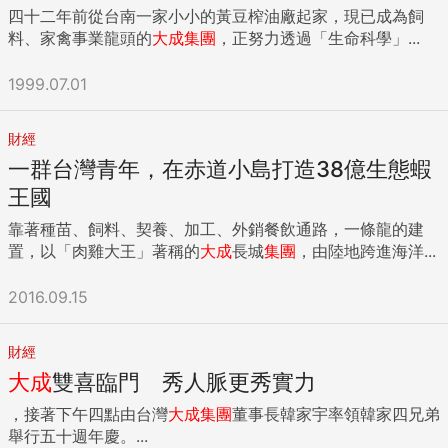
四十二年前從台南一家小小的黃豆榨油廠起家，現已成為飼
料、家禽事業龍頭的
大成
集團
，正努力透過「生命科學」...
1999.07.01
財經
一群台灣青年，在赤道小島打造38億生態蝦
王國
靠著種苗、飼料、契養、加工、外銷餐飲通路，一條龍的建
置，以「肉雞大王」著稱的
大成
長城
集團
，由陸地跨進海洋...
2016.09.15
財經
大成
雙喜臨門 秀人脈更秀實力
，接著下午四點由台灣
大成
集團
董事長韓家宇率領韓家四兄弟
舉行五十週年慶。...