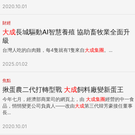
2020.10.01
財經
大成
長城驅動AI智慧養殖 協助畜牧業全面升
級
台灣人吃的白肉雞，每4隻就有1隻來自
大成
集團
。...
2025.01.02
焦點
揪蛋農二代打轉型戰
大成
飼料廠變新蛋王
今年七月，經濟部商業司的網頁上，由
大成
集團
經營的中一食
品，悄悄變更公司負責人——改由
大成
第三代韓芳豪接任董事
長...
2020.10.01