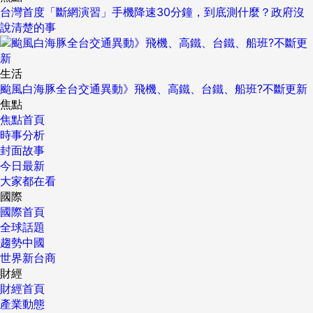
台灣首度「斷網演習」手機降速30分鐘，到底測什麼？政府沒
說清楚的事
生活
颱風白海豚全台交通異動》飛機、高鐵、台鐵、船班?不斷更新
焦點
焦點首頁
時事分析
封面故事
今日最新
大家都在看
國際
國際首頁
全球話題
趨勢中國
世界新台商
財經
財經首頁
產業動態