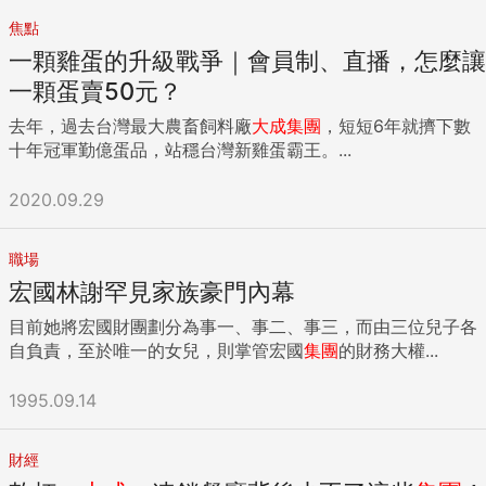
焦點
一顆雞蛋的升級戰爭｜會員制、直播，怎麼讓
一顆蛋賣50元？
去年，過去台灣最大農畜飼料廠
大成
集團
，短短6年就擠下數
十年冠軍勤億蛋品，站穩台灣新雞蛋霸王。...
2020.09.29
職場
宏國林謝罕見家族豪門內幕
目前她將宏國財團劃分為事一、事二、事三，而由三位兒子各
自負責，至於唯一的女兒，則掌管宏國
集團
的財務大權...
1995.09.14
財經