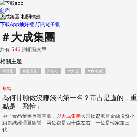
商周
大成集團 相關標籤
下載App抽好禮
訂閱電子報
＃
大成集團
共有
546
則相關文章
相關主題
#雞蛋
#會員制
#食安
#大成
#禽流感
焦點
為何甘願做沒賺錢的第一名？市占是虛的，重
點是「飛輪」
中一食品董事長韓芳豪，與
大成
集團
大宗物資處兼金融投資小
組副總經理夏銜譽，兩位都是四十歲左右，一位是韓家第三
代...