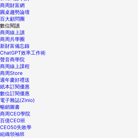
商周財富網
圓桌趨勢論壇
百大顧問團
數位閱讀
商周線上讀
商周共學圈
新財富備忘錄
ChatGPT效率工作術
聲音商學院
商周線上課程
商周Store
週年慶好禮送
紙本訂閱優惠
數位訂閱優惠
電子雜誌(Zinio)
暢銷圖書
商周CEO學院
百億CEO班
CEO50失敗學
組織領袖班