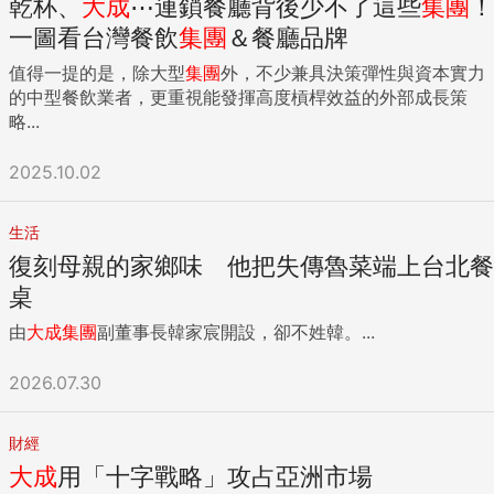
乾杯、
大成
⋯連鎖餐廳背後少不了這些
集團
！
一圖看台灣餐飲
集團
＆餐廳品牌
值得一提的是，除大型
集團
外，不少兼具決策彈性與資本實力
的中型餐飲業者，更重視能發揮高度槓桿效益的外部成長策
略...
2025.10.02
生活
復刻母親的家鄉味 他把失傳魯菜端上台北餐
桌
由
大成
集團
副董事長韓家宸開設，卻不姓韓。...
2026.07.30
財經
大成
用「十字戰略」攻占亞洲市場