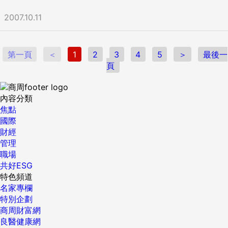
2007.10.11
第一頁
＜
1
2
3
4
5
＞
最後一
頁
內容分類
焦點
國際
財經
管理
職場
共好ESG
特色頻道
名家專欄
特別企劃
商周財富網
良醫健康網