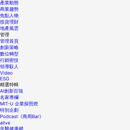
產業動態
商業趨勢
焦點人物
投資理財
地產風雲
管理
管理首頁
創新策略
數位轉型
行銷密技
領導馭人
Video
ESG
精選特輯
AI創新百強
名家專欄
MIT-U 企業探照燈
特別企劃
Podcast《商周Bar》
alive
良醫健康網