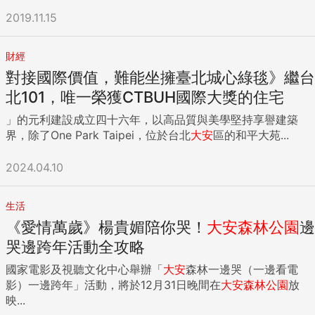
2019.11.15
財經
對接國際價值，難能坐擁臺北城心綠毯》繼台
北101，唯一榮獲CTBUH國際大獎的住宅
」的元利建設成立四十六年，以高品質與美學堅持享譽建築
界，除了One Park Taipei，位於台北
大安
區的和平大苑...
2024.04.10
生活
《愛情萬歲》楊貴媚陪你哭！
大安
森林公園
邊
哭邊跨年活動全攻略
國家電影及視聽文化中心舉辦「
大安
森林一邊哭（一邊看電
影）一邊跨年」活動，將於12月31日晚間在
大安
森林公園
放
映...