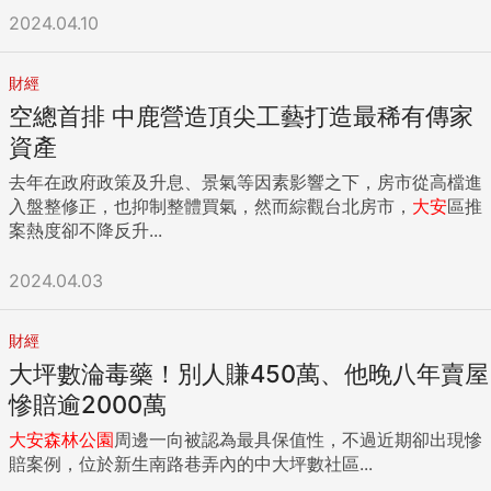
2024.04.10
財經
空總首排 中鹿營造頂尖工藝打造最稀有傳家
資產
去年在政府政策及升息、景氣等因素影響之下，房市從高檔進
入盤整修正，也抑制整體買氣，然而綜觀台北房市，
大安
區推
案熱度卻不降反升...
2024.04.03
財經
大坪數淪毒藥！別人賺450萬、他晚八年賣屋
慘賠逾2000萬
大安
森林公園
周邊一向被認為最具保值性，不過近期卻出現慘
賠案例，位於新生南路巷弄內的中大坪數社區...