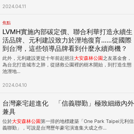
2024.04.11
焦點
LVMH實施內部碳定價、聯合利華打造永續生
活品牌、元利建設致力於溼地復育……從國際
到台灣，這些領導品牌看到什麼永續商機？
此外，元利建設更從十年前起挹注
大安
森林公園
之友基金會，
為台北打造城市之肺，從拯救公園裡的樹木開始，到打造生態
池溼地...
2024.04.10
台灣豪宅超進化 「信義聯勤」極致細緻內外
兼具
位於
大安
森林公園
第一排的地標建築「One Park Taipei元利信
義聯勤」，可說是台灣歷年豪宅演進集大成之作...