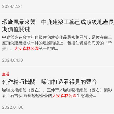
2024.12.31
瑕疵風暴來襲 中鹿建築工藝已成頂級地產長
期價值關鍵
中鹿營造在台灣的頂級住宅建築作品最密集區段，是位在由三
座頂尖建築連成一排的建國軸線上，包括仁愛路樹海旁的「帝
寶」、
大安
森林公園
第一排的...
2024.04.10
生活
創作精巧機關 噪咖打造看得見的聲音
噪咖技術總監（圖左）、王仲堃／噪咖藝術總監（圖右）攝影
者：石吉弘 綠樹鬱鬱蒼蒼的
大安
森林公園
生態池旁...
2022.01.06