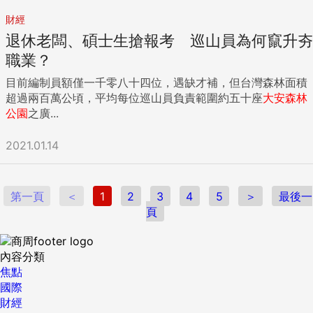
財經
退休老闆、碩士生搶報考 巡山員為何竄升夯
職業？
目前編制員額僅一千零八十四位，遇缺才補，但台灣森林面積
超過兩百萬公頃，平均每位巡山員負責範圍約五十座
大安
森林
公園
之廣...
2021.01.14
第一頁
＜
1
2
3
4
5
＞
最後一
頁
內容分類
焦點
國際
財經