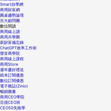
Smart自學網
商周財富網
圓桌趨勢論壇
百大顧問團
數位閱讀
商周線上讀
商周共學圈
新財富備忘錄
ChatGPT效率工作術
聲音商學院
商周線上課程
商周Store
週年慶好禮送
紙本訂閱優惠
數位訂閱優惠
電子雜誌(Zinio)
暢銷圖書
商周CEO學院
百億CEO班
CEO50失敗學