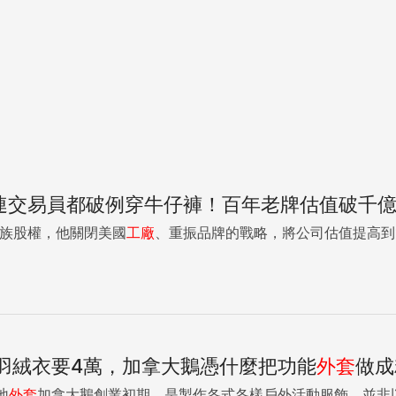
上市，連交易員都破例穿牛仔褲！百年老牌估值破千
家族股權，他關閉美國
工廠
、重振品牌的戰略，將公司估值提高到14
件羽絨衣要4萬，加拿大鵝憑什麼把功能
外套
做成
地
外套
加拿大鵝創業初期，是製作各式各樣戶外活動服飾，並非