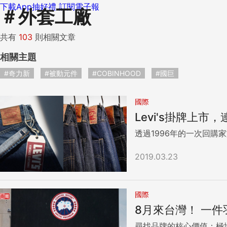
下載App抽好禮
訂閱電子報
＃
外套工廠
共有
103
則相關文章
相關主題
#奇力新
#被動元件
#COBINHOOD
#國巨
國際
Levi's掛牌
透過1996年的一次回購
2019.03.23
國際
8月來台灣！ 一
尋找品牌的核心價值：極