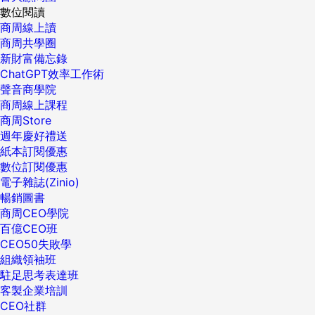
數位閱讀
商周線上讀
商周共學圈
新財富備忘錄
ChatGPT效率工作術
聲音商學院
商周線上課程
商周Store
週年慶好禮送
紙本訂閱優惠
數位訂閱優惠
電子雜誌(Zinio)
暢銷圖書
商周CEO學院
百億CEO班
CEO50失敗學
組織領袖班
駐足思考表達班
客製企業培訓
CEO社群