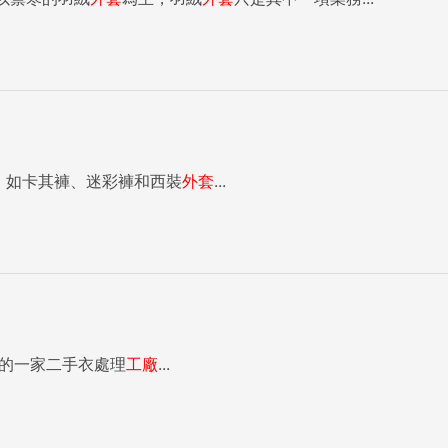
品，如卡其褲、迷彩褲和西裝
外套
...
）的一家二手衣處理
工廠
...