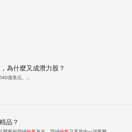
億，為什麼又成潛力股？
0億美元。...
精品？
以禦寒的羽絨
外套
為主，羽絨
外套
只是其中一項業務...