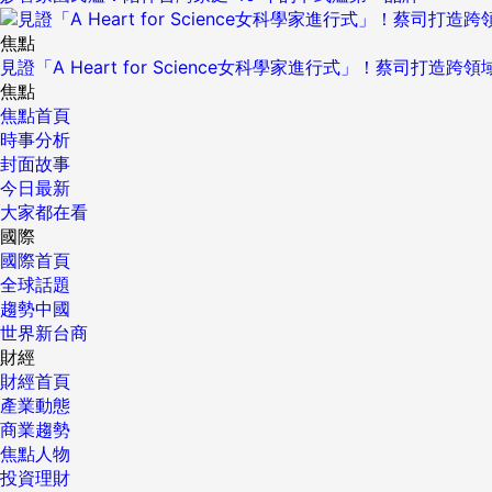
焦點
見證「A Heart for Science女科學家進行式」！蔡司打
焦點
焦點首頁
時事分析
封面故事
今日最新
大家都在看
國際
國際首頁
全球話題
趨勢中國
世界新台商
財經
財經首頁
產業動態
商業趨勢
焦點人物
投資理財