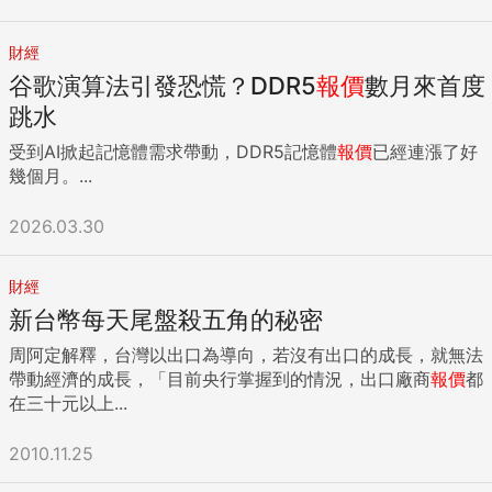
財經
谷歌演算法引發恐慌？DDR5
報價
數月來首度
跳水
受到AI掀起記憶體需求帶動，DDR5記憶體
報價
已經連漲了好
幾個月。...
2026.03.30
財經
新台幣每天尾盤殺五角的秘密
周阿定解釋，台灣以出口為導向，若沒有出口的成長，就無法
帶動經濟的成長，「目前央行掌握到的情況，出口廠商
報價
都
在三十元以上...
2010.11.25