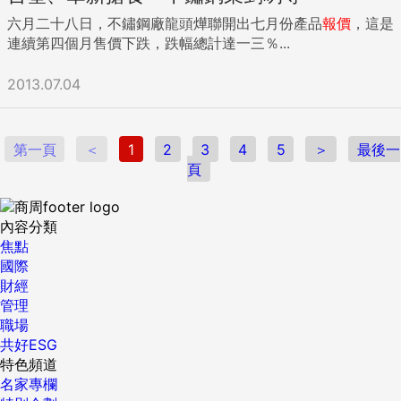
六月二十八日，不鏽鋼廠龍頭燁聯開出七月份產品
報價
，這是
連續第四個月售價下跌，跌幅總計達一三％...
2013.07.04
第一頁
＜
1
2
3
4
5
＞
最後一
頁
內容分類
焦點
國際
財經
管理
職場
共好ESG
特色頻道
名家專欄