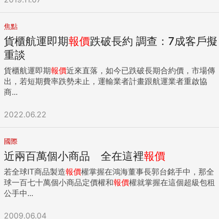
焦點
貨櫃航運即期
報價
跌破長約 調查：7成客戶擬
重談
貨櫃航運即期
報價
近來直落，如今已跌破長期合約價，市場傳
出，若短期費率跌勢未止，運輸業者計畫跟航運業者重啟協
商...
2022.06.22
國際
近兩百萬個小商品 全在這裡
報價
若全球IT商品製造
報價
權掌握在鴻海董事長郭台銘手中，那全
球一百七十萬個小商品定價權和
報價
權就掌握在這個超級包租
公手中...
2009.06.04