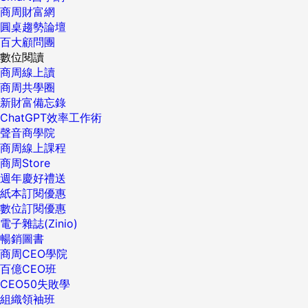
商周財富網
圓桌趨勢論壇
百大顧問團
數位閱讀
商周線上讀
商周共學圈
新財富備忘錄
ChatGPT效率工作術
聲音商學院
商周線上課程
商周Store
週年慶好禮送
紙本訂閱優惠
數位訂閱優惠
電子雜誌(Zinio)
暢銷圖書
商周CEO學院
百億CEO班
CEO50失敗學
組織領袖班