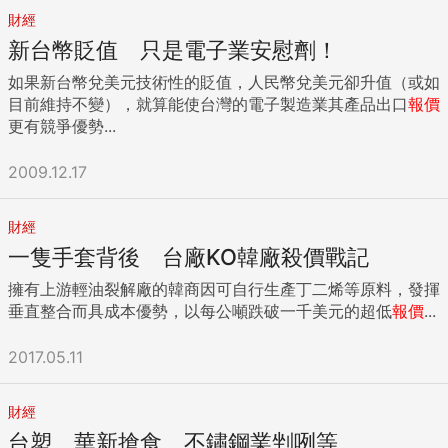
財經
新台幣貶值 只是電子業安慰劑！
如果新台幣兌美元技術性的貶值，人民幣兌美元卻升值（或如
目前維持不變），就算能使台灣的電子製造業其產品出口
報價
更有競爭優勢...
2009.12.17
財經
一隻手套背後 台廠KO韓廠殺價戰記
擁有上游輕油裂解廠的韓商因可自行生產丁二烯等原料，發揮
垂直整合而具成本優勢，以每公噸跌破一千美元的超低
報價
...
2017.05.11
財經
台塑、華新搶食 不鏽鋼業剉咧等