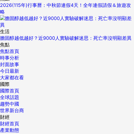
2026(115年)行事曆：中秋節連假4天！全年連假請假＆旅遊攻
略
生活
膽固醇越低越好？近9000人實驗破解迷思：死亡率沒明顯差異
焦點
焦點首頁
時事分析
封面故事
今日最新
大家都在看
國際
國際首頁
全球話題
趨勢中國
世界新台商
財經
財經首頁
產業動態