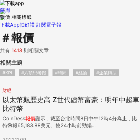
商周
報價 相關標籤
下載App抽好禮
訂閱電子報
＃
報價
共有
1413
則相關文章
相關主題
#KPI
#六頂思考帽
#時間
#結論
#企業轉型
財經
以太幣飆歷史高 Z世代虛幣富豪：明年中超車
比特幣
CoinDesk
報價
顯示，截至台北時間8日中午12時4分為止，比
特幣報65,183.88美元、較24小時前勁揚...
2021.11.09