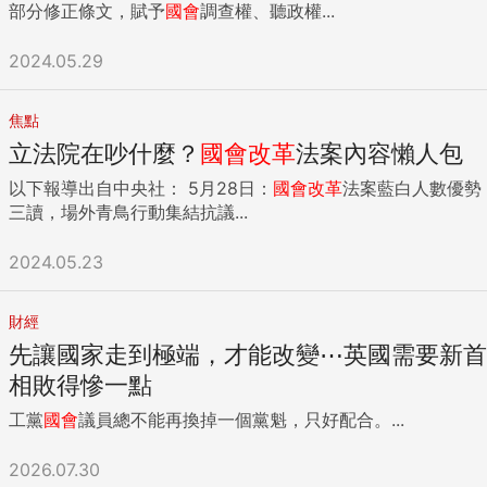
部分修正條文，賦予
國會
調查權、聽政權...
2024.05.29
焦點
立法院在吵什麼？
國會
改革
法案內容懶人包
以下報導出自中央社： 5月28日：
國會
改革
法案藍白人數優勢
三讀，場外青鳥行動集結抗議...
2024.05.23
財經
先讓國家走到極端，才能改變⋯英國需要新首
相敗得慘一點
工黨
國會
議員總不能再換掉一個黨魁，只好配合。...
2026.07.30