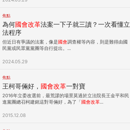
焦點
為何
國會
改革
法案一下子就三讀？一次看懂立
法程序
但近日有爭議的法案，像是
國會
調查權等內容，則是難得由國
民黨或民眾黨黨團等自行提出。...
2024.05.29
焦點
王柯哥倆好，
國會
改革
一對寶
2016年立委改選前，最荒謬的場景莫過於立法院長王金平和民
進黨團總召柯建銘這對哥倆好，為了「
國會
改革
...
2015.12.08