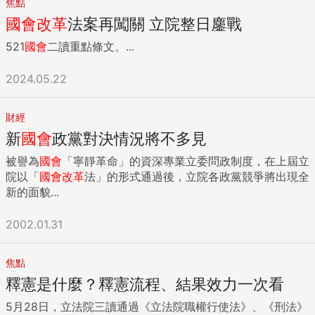
焦點
國會
改革
法案再闖關 立院整日鏖戰
521
國會
二讀重點條文。...
2024.05.22
財經
新
國會
政黨對決情況將不多見
被譽為
國會
「寧靜革命」的資深專業立委問政制度，在上屆立
院以「
國會
改革
法」的形式通過後，立院各政黨競爭將出現全
新的面貌...
2002.01.31
焦點
釋憲是什麼？釋憲流程、結果效力一次看
5月28日，立法院三讀通過《立法院職權行使法》、《刑法》