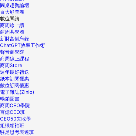
圓桌趨勢論壇
百大顧問團
數位閱讀
商周線上讀
商周共學圈
新財富備忘錄
ChatGPT效率工作術
聲音商學院
商周線上課程
商周Store
週年慶好禮送
紙本訂閱優惠
數位訂閱優惠
電子雜誌(Zinio)
暢銷圖書
商周CEO學院
百億CEO班
CEO50失敗學
組織領袖班
駐足思考表達班