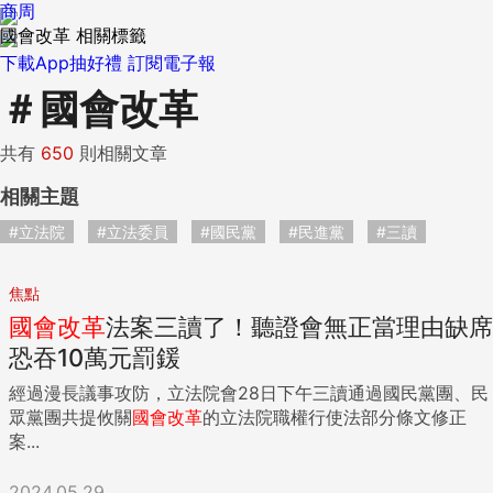
商周
國會改革 相關標籤
下載App抽好禮
訂閱電子報
＃
國會改革
共有
650
則相關文章
相關主題
#立法院
#立法委員
#國民黨
#民進黨
#三讀
焦點
國會
改革
法案三讀了！聽證會無正當理由缺席
恐吞10萬元罰鍰
經過漫長議事攻防，立法院會28日下午三讀通過國民黨團、民
眾黨團共提攸關
國會
改革
的立法院職權行使法部分條文修正
案...
2024.05.29