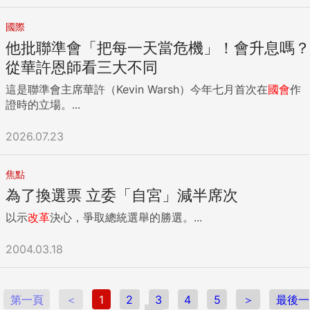
國際
他批聯準會「把每一天當危機」！會升息嗎？
從華許恩師看三大不同
這是聯準會主席華許（Kevin Warsh）今年七月首次在
國會
作
證時的立場。...
2026.07.23
焦點
為了換選票 立委「自宮」減半席次
以示
改革
決心，爭取總統選舉的勝選。...
2004.03.18
第一頁
＜
1
2
3
4
5
＞
最後一