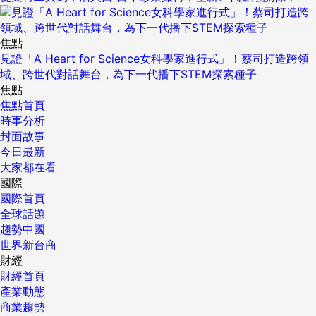
焦點
見證「A Heart for Science女科學家進行式」！蔡司打造跨領
域、跨世代對話舞台，為下一代播下STEM探索種子
焦點
焦點首頁
時事分析
封面故事
今日最新
大家都在看
國際
國際首頁
全球話題
趨勢中國
世界新台商
財經
財經首頁
產業動態
商業趨勢