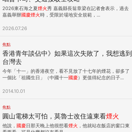
2026東石海之夏
煙火
秀 嘉義縣長翁章梁在記者會表示，過去
嘉義舉辦
國慶
煙火
時，受限於場地安全規範，...
2026.07.26
焦點
香港青年談佔中》如果這次失敗了，我想逃到
台灣去
今年「十一」的香港夜空，看不見放了十七年的煙花，卻多了
一個比「祖國生日」（中國十一
國慶
）更值得紀念的日子...
2014.10.01
焦點
圓山電梯太可怕，莫魯士改住遠東看
煙火
他說，
國慶
日那天晚上他很想看
煙火
，他就站在飯店的窗口東
看西看，可是什麼都沒有看見。...