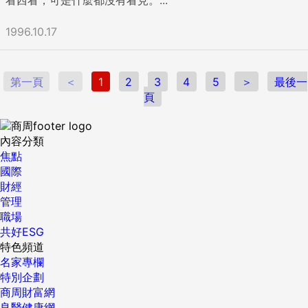
1996.10.17
第一頁
＜
1
2
3
4
5
＞
最後一
頁
內容分類
焦點
國際
財經
管理
職場
共好ESG
特色頻道
名家專欄
特別企劃
商周財富網
良醫健康網