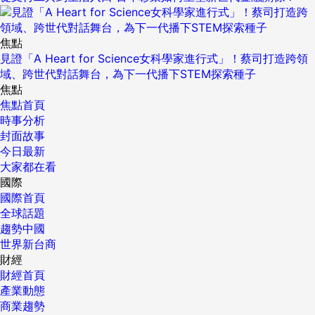
焦點
見證「A Heart for Science女科學家進行式」！蔡司打造跨領
域、跨世代對話舞台，為下一代播下STEM探索種子
焦點
焦點首頁
時事分析
封面故事
今日最新
大家都在看
國際
國際首頁
全球話題
趨勢中國
世界新台商
財經
財經首頁
產業動態
商業趨勢