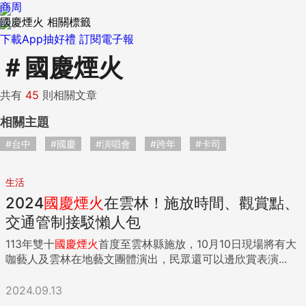
商周
國慶煙火 相關標籤
下載App抽好禮
訂閱電子報
＃
國慶煙火
共有
45
則相關文章
相關主題
#台中
#國慶
#演唱會
#跨年
#卡司
生活
2024
國慶
煙火
在雲林！施放時間、觀賞點、
交通管制接駁懶人包
113年雙十
國慶
煙火
首度至雲林縣施放，10月10日現場將有大
咖藝人及雲林在地藝文團體演出，民眾還可以邊欣賞表演...
2024.09.13