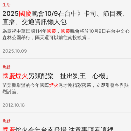
生活
2025
國慶
晚會10/9在台中》卡司、節目表、
直播、交通資訊懶人包
為慶祝中華民國114年
國慶
，
國慶
晚會將於10月9日在台中文心
森林公園舉行，隔天還可以前往南投觀賞...
2025.10.09
焦點
國慶
煙火
另類配樂 扯出劉王「心機」
苗栗縣舉辦的今年國際
煙火
秀才剛精彩落幕，立即引發各界熱
烈討論。...
2012.10.18
焦點
國慶
焰火今年台南登場 注意事項看這裡