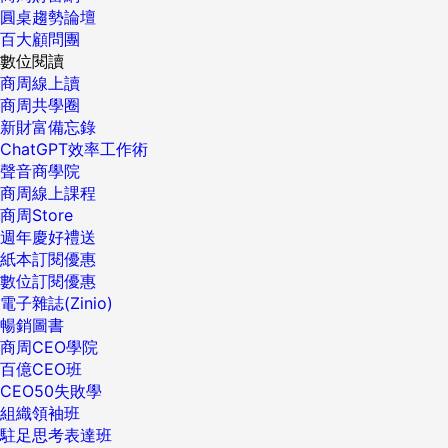
圓桌趨勢論壇
百大顧問團
數位閱讀
商周線上讀
商周共學圈
新財富備忘錄
ChatGPT效率工作術
聲音商學院
商周線上課程
商周Store
週年慶好禮送
紙本訂閱優惠
數位訂閱優惠
電子雜誌(Zinio)
暢銷圖書
商周CEO學院
百億CEO班
CEO50失敗學
組織領袖班
駐足思考表達班