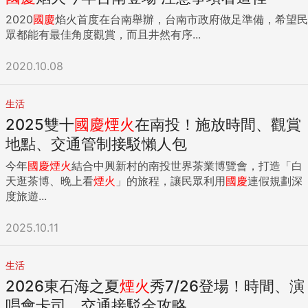
2020
國慶
焰火首度在台南舉辦，台南市政府做足準備，希望民
眾都能有最佳角度觀賞，而且井然有序...
2020.10.08
生活
2025雙十
國慶
煙火
在南投！施放時間、觀賞
地點、交通管制接駁懶人包
今年
國慶
煙火
結合中興新村的南投世界茶業博覽會，打造「白
天逛茶博、晚上看
煙火
」的旅程，讓民眾利用
國慶
連假規劃深
度旅遊...
2025.10.11
生活
2026東石海之夏
煙火
秀7/26登場！時間、演
唱會卡司、交通接駁全攻略