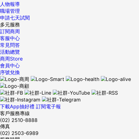
奇我這位「資深同學」學畫的目的。 如今每次我去演講分享退
人物報導
休要提早準備的觀念，許多上班族聽眾的第一個反應就是沒時
職場管理
間。如果別人告訴我沒時間提早做退休規畫，我常常開玩笑回
申請七天試閱
說：「我身兼四份正職、三份兼職都做得到，任何人只要工作
多元服務
沒我多，應該都做得到。」 事實上，當我決定重拾畫筆，上繪
訂閱商周
畫課後，就幾乎全勤，長達十年不曾間斷，沒有一堂課缺席。
客服中心
我做得到，相信大家也可以。我為了退休這一天，已經準備、
常見問答
醞釀好久，我的嶄新黃金人生就要起飛，不只是青春不要留
活動總覽
白，退休更要馳騁風采！ {DS_BOX_27672} 責任編輯：洪婉
商周Store
恬 ...
會員中心
序號兌換
下載App抽好禮
訂閱電子報
客戶服務專線
(02) 2510-8888
傳真
(02) 2503-6989