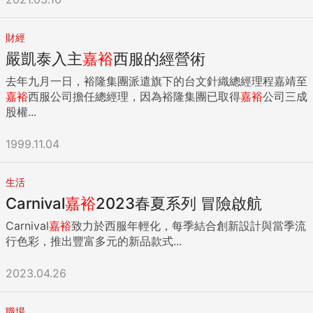
財經
嚴凱泰入主
嘉
裕
西服的經營術
去年九月一日，裕隆集團派遣旗下的台文針織總經理程嘉靖至
嘉
裕
西服公司擔任總經理，因為裕隆集團已取得
嘉
裕
公司三成
股權...
1999.11.04
生活
Carnival
嘉
裕
2023春夏系列 冒險啟航
Carnival
嘉
裕
致力於西服年輕化，每季結合創新設計與當季流
行色彩，推出豐富多元的新品款式...
2023.04.26
職場