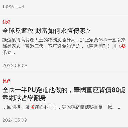
得有一次與老闆產生爭執，當下我驚覺自己所有的頭銜都是老
1999.11.04
闆賦予的，一旦退休或離職，一切就會歸零。退休後，我告訴
自己，我就是自己的老闆。 退休，必須先徹底歸零，然後才能
重新開機。 退休是完完全全做自己，進度、責任等等，什麼都
財經
不用，我高興今天不刷牙，那又怎麼樣；鬍子不刮，那又怎麼
全球反避稅 財富如何永恆傳家？
樣。 有一次我鬍子沒刮就去登山，結果前老闆嚴凱泰突然打電
話來：「你等一下能不能過來？」 我說：「可能會遲到。」
讓企業與高資產人士的稅務風險升高，加上家業傳承一直以來
他問：「為什麼？」 我說：「要回去先刮鬍子。」 他笑著回
都是家族「富過三代」不可避免的話題，《商業周刊》與《
裕
答：「就直接過來，又不是沒看過你邋遢的樣子。」 退休後，
禾泰...
再也沒有長官可以指揮你，從此不用再看主管的臉色，我就是
自己的老闆。沒有人能夠考核你，可以做自己想做的事，不必
2022.09.08
受團隊牽絆，創造出來的美好成果，也是自己獨享。這是人的
一生中，真正可以為自己而活，自己的靈魂自己作主的關鍵時
財經
刻。 在職場工作時，你都可以為老闆而鞠躬盡瘁，退休後，為
全國一半PU跑道他做的，華國董座背債60億
什麼不能為自己而盡情揮灑？ 退休後，我靠「興趣」維生 的
確，興趣不僅讓我結交到知己好友，更讓我的生命充滿熱度與
靠網球哲學翻身
光彩。 醫生是救命天使，而我則是鍾情於賦予穿越百年時空的
，回國後，廖
裕
輝的不甘心，讓他請辭體總秘書長一職。...
古董鐘錶新的生命，家裡的各個角落經常此起彼落地傳來「滴
答、滴答」或「噹、噹、噹」的清脆聲響，每次看到見證歲月
2024.05.09
滄桑的珍貴鐘錶重新復活，那種興奮喜悅之情千金難換！從中
所獲得的快樂與心靈上的富足，也是我在工作中從未有過的。