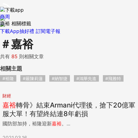
商周
嘉裕 相關標籤
下載App抽好禮
訂閱電子報
＃
嘉裕
共有
85
則相關文章
相關主題
#裕隆
#嚴陳莉蓮
#納智捷
#鴻華先進
#飛雅特
財經
嘉
裕
轉骨》結束Armani代理後，搶下20億軍
服大單！有望終結連8年虧損
國防部加持，裕隆迎新
嘉
裕
。...
2021.03.16