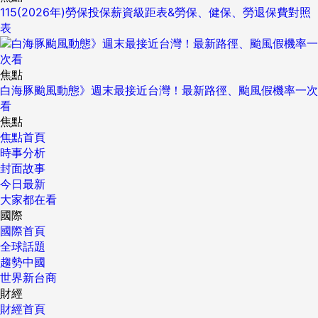
115(2026年)勞保投保薪資級距表&勞保、健保、勞退保費對照
表
焦點
白海豚颱風動態》週末最接近台灣！最新路徑、颱風假機率一次
看
焦點
焦點首頁
時事分析
封面故事
今日最新
大家都在看
國際
國際首頁
全球話題
趨勢中國
世界新台商
財經
財經首頁