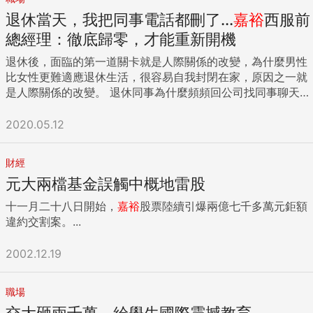
退休當天，我把同事電話都刪了...
嘉
裕
西服前
總經理：徹底歸零，才能重新開機
退休後，面臨的第一道關卡就是人際關係的改變，為什麼男性
比女性更難適應退休生活，很容易自我封閉在家，原因之一就
是人際關係的改變。 退休同事為什麼頻頻回公司找同事聊天，
理由很簡單，因為大部分人的人際關係都是在職場建立的，一
旦退休，同事可能還在職，彼此的生活軌道不再平行，很難再
2020.05.12
像以往一樣互動密切。 以打高爾夫球為例，退休前打球大都出
自商務上的需求，一邊談論公事，一邊聯繫感情，大家的作息
財經
時間也一致，要約隨時都能約，像是：「禮拜三沒有會議，我
元大兩檔基金誤觸中概地雷股
們去打高爾夫球吧？早上早點去，九點回來上班剛剛好！」 但
退休以後，你還好意思約人家一起打球嗎？如果人家說有事，
十一月二十八日開始，
嘉
裕
股票陸續引爆兩億七千多萬元鉅額
拒絕一次、兩次以後就不好意思再問了，彼此的生活型態已經
違約交割案。...
完全不同。 又或者，以前我每次出國回來，都會跟同事分享旅
遊照片，其實我很清楚他們願意和我分享，是因為我是主管，
2002.12.19
也因為我們是同事，彼此之間還有共同語言。等你退休以後，
誰還會想看你的照片和炫耀文？ 因此，退休當天，我就把所有
的電話刪掉，將過去的人際關係一刀剪斷，以避免關說的合作
職場
請託電話，連老闆都聯絡不上。 我非常幸運，因為周遭環境讓
交大砸兩千萬 給學生國際震撼教育