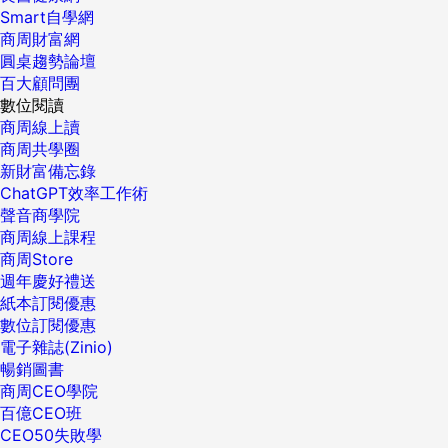
Smart自學網
商周財富網
圓桌趨勢論壇
百大顧問團
數位閱讀
商周線上讀
商周共學圈
新財富備忘錄
ChatGPT效率工作術
聲音商學院
商周線上課程
商周Store
週年慶好禮送
紙本訂閱優惠
數位訂閱優惠
電子雜誌(Zinio)
暢銷圖書
商周CEO學院
百億CEO班
CEO50失敗學