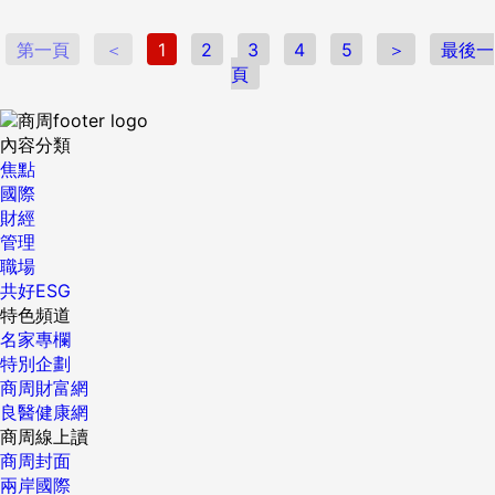
談到退休，大部分人都知道要提早準備退休金，卻完全忽略退
休生活的規畫才更是關鍵。退休後是非常自由的，但同時也會
第一頁
＜
1
2
3
4
5
＞
最後一
出現一大片空白要由自己來填補，若沒有先行計畫、準備，很
頁
容易陷入明明擁有大把時間，卻不知道該做什麼的空虛窘境。
如果沒有提早為退休生活預想與規畫，所謂的退休生活就是無
所事事的安享天年，大部分的人都沒有意識到自己想要一個什
內容分類
麼樣的退休生活，我不認為沒有預先排演的退休練習曲可以譜
焦點
出一首首美妙的樂章。 也有些人會心存不切實際的幻想，要等
國際
到退休再來圓夢，或是從事某項興趣，卻忽略了體力與腦力的
財經
限制。興趣和運動一樣，都必須提早培養。 以爬山為例，年輕
管理
時就擁有爬山的愛好，要延續到退休後，往往輕而易舉、障礙
職場
門檻不高，但是如果是等到退休後，才開始第一次接觸爬山，
共好ESG
難度與挑戰肯定會大幅提高，更可惜的是，此時樂趣與滿足感
特色頻道
也就會相對降低。 如果我沒有從年輕時期就培養修鐘的興趣，
名家專欄
等到退休才開始學習研究古董鐘錶的知識與結構，恐怕心有餘
特別企劃
而力不足，能夠修好的鐘錶類型就會減少許多，因為學習力或
商周財富網
專注力都大幅受限。 我在50歲那年展開退休大計畫時，報名
良醫健康網
了臺灣師大教育推廣中心的繪畫課程，準備拜師學藝。當坐在
商周線上讀
教室那刻，望著身旁一張張年輕的臉孔，我有些尷尬，全是年
商周封面
紀小我很多的老師及同學，他們的表情更是驚訝，大家都很好
兩岸國際