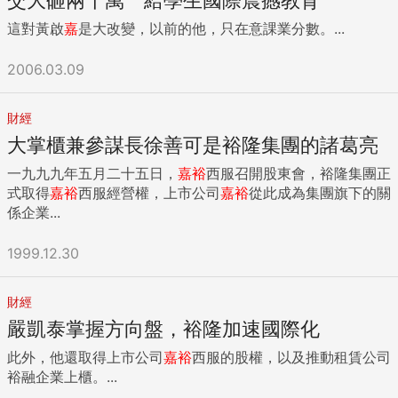
我警醒，早早就意識到退休意味著你的生活環境、人際關係全
這對黃啟
嘉
是大改變，以前的他，只在意課業分數。...
都變了，和上班時是完全不同的兩個世界，一定要早做準備。
因此，在50歲知天命的時候，我開始打造退休生活。 退休的
2006.03.09
第一天，我就開心地背著準備已久的畫具，出門參加繪畫同好
的戶外寫生團，從工作到退休，完全無縫接軌。因為提早準備
退休生活的同時，也提早展開新的朋友圈，雖然拋開了過去的
財經
人際關係，退休新生活一點也不孤單。 退休之前，我們靠「職
大掌櫃兼參謀長徐善可是裕隆集團的諸葛亮
業」維生，退休之後，必須靠「興趣」維生。 我因為對於繪畫
的熱情，結識許多優秀又志同道合的好夥伴，他們無私的協助
一九九九年五月二十五日，
嘉
裕
西服召開股東會，裕隆集團正
我成長、進步，這些都是最珍貴的禮物。如此一來，即使退休
式取得
嘉
裕
西服經營權，上市公司
嘉
裕
從此成為集團旗下的關
後的生活環境和人際關係都改變了，也不會失去重心。 拿掉頭
係企業...
銜，這次真正為自己而活 退休第二道關卡就在於身分的轉換，
在職場上，你可能呼風喚雨、風光十足，退休後，再也沒人對
1999.12.30
你前簇後擁、唯命是從，再也沒人可以供你使喚，有些人會覺
得很失落，一個本來事業有成，在舞臺上虎虎生風的人，突然
財經
之間沒有了舞臺，頓時失去了生命重心，落寞之感油然而生。
其中，又以男性占多數，甚至漸漸開始抑鬱起來，覺得自己什
嚴凱泰掌握方向盤，裕隆加速國際化
麼都不是，越來越不想出門，感染上所謂的「退休症候群」。
此外，他還取得上市公司
嘉
裕
西服的股權，以及推動租賃公司
退休後，卸下頭銜、卸下光環後，只剩下赤裸裸的自己，沒有
裕融企業上櫃。...
頭銜的你，到底是誰？這個問題，我很早就已經開始思考，記