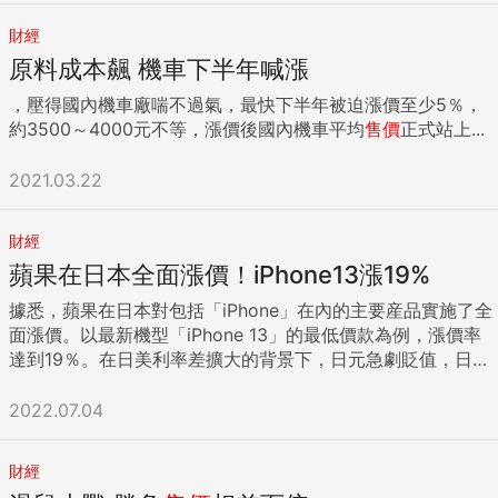
財經
原料成本飆 機車下半年喊漲
，壓得國內機車廠喘不過氣，最快下半年被迫漲價至少5％，
約3500～4000元不等，漲價後國內機車平均
售價
正式站上...
2021.03.22
財經
蘋果在日本全面漲價！iPhone13漲19%
據悉，蘋果在日本對包括「iPhone」在內的主要産品實施了全
面漲價。以最新機型「iPhone 13」的最低價款為例，漲價率
達到19％。在日美利率差擴大的背景下，日元急劇貶值，日本
人熟悉的耐用消費品價格也開始受到影響。 蘋果産品在日本漲
價的時間被認為是7月1日。蘋果的日本網站顯示，iPhone 13
2022.07.04
以前的含稅價格為9.88萬日元（約新台幣22,000元）起，此次
上調為11.78萬日元（約新台幣26,400元）起，漲價1.9萬日
財經
元。2022年上市的「iPhone SE」上漲5000日元，調價至