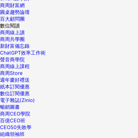
商周財富網
圓桌趨勢論壇
百大顧問團
數位閱讀
商周線上讀
商周共學圈
新財富備忘錄
ChatGPT效率工作術
聲音商學院
商周線上課程
商周Store
週年慶好禮送
紙本訂閱優惠
數位訂閱優惠
電子雜誌(Zinio)
暢銷圖書
商周CEO學院
百億CEO班
CEO50失敗學
組織領袖班