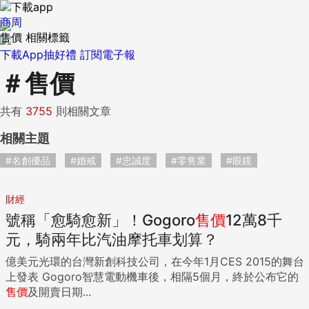
商周
售價 相關標籤
下載App抽好禮
訂閱電子報
＃
售價
共有
3755
則相關文章
相關主題
#名創優品
#婚戒
#忠誠度
#零售業
#眼鏡
財經
號稱「愈騎愈新」！Gogoro
售價
12萬8千
元，騎兩年比汽油摩托車划算？
億美元光環的台灣新創科技公司，在今年1月CES 2015的舞台
上發表 Gogoro智慧電動機車後，相隔5個月，終於公布它的
售價
及開賣日期...