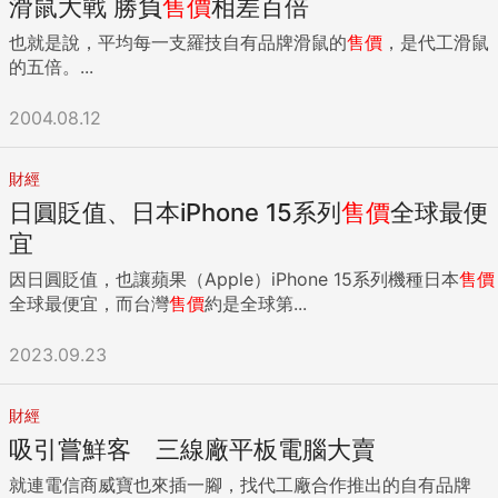
滑鼠大戰 勝負
售價
相差百倍
6.28萬日元（約新台幣14,000元）起。 來源：日經中文網 除
了6月已重新定價的個人電腦「Mac」系列，此次調價涉及蘋
也就是說，平均每一支羅技自有品牌滑鼠的
售價
，是代工滑鼠
果的多種産品。平板電腦「iPad」的價格上漲25％，調整至
的五倍。...
4.98萬日元起，手錶型終端「Apple Watch」的各機型也都上
調了價格。 來源：日經中文網 截至6月30日，美國的蘋果網站
2004.08.12
上iPhone等主要産品的價格並未發生變化。此次漲價被認為僅
針對春季以後日元急劇貶值的日本市場。關於在日本漲價的原
因，蘋果方面並未做出解釋。 蘋果首席財務官（CFO）Luca
財經
Maestri在4月28日的財報説明會上表示：「美元一直在升值，
日圓貶值、日本iPhone 15系列
售價
全球最便
這是一個問題」。由於在海外賺取的收益換算成美元會減少，
宜
馬斯特里預測稱，這將成為2022年4～6月銷售額同比增幅收
窄的主要原因。 （本文轉載自日經中文網，不代表本社立場）
因日圓貶值，也讓蘋果（Apple）iPhone 15系列機種日本
售價
【更多日經中文】特斯拉利潤逼近豐田的原動力：無需週轉資
全球最便宜，而台灣
售價
約是全球第...
金日本鉅額補貼台積電會有果實嗎？ 責任編輯：林易萱 ...
2023.09.23
財經
吸引嘗鮮客 三線廠平板電腦大賣
就連電信商威寶也來插一腳，找代工廠合作推出的自有品牌