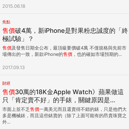
2015.06.18
焦點
售價
破4萬，新iPhone是對果粉忠誠度的「終
極試驗」？
售價
及發售日期全公布，最頂級要價破4萬 不僅規格與先前市
場傳出的一致，新款iPhone的
售價
，也的確如市場預期的...
2017.09.13
財經
售價
30萬的18K金Apple Watch》蘋果做這
只「肯定賣不好」的手錶，關鍵原因是...
市面上並不乏
售價
一萬美元而且還賣得不錯的錶，只是他們大
多是機械錶，而且這些錶賣的（除了上面可能有的昂貴珠寶之
外...