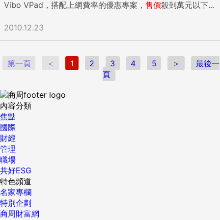
Vibo VPad，搭配上網費率的優惠專案，
售價
殺到萬元以下...
2010.12.23
第一頁
＜
1
2
3
4
5
＞
最後一
頁
內容分類
焦點
國際
財經
管理
職場
共好ESG
特色頻道
名家專欄
特別企劃
商周財富網