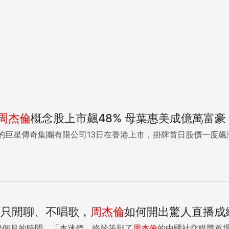
周杰倫
概念股上市飆48% 母葉惠美成億萬富豪
的巨星傳奇集團有限公司13日在香港上市，掛牌首日股價一度飆漲4
！只閒聊、不唱歌，
周杰倫
如何開出驚人直播成
2個月的時間，「杰迷們」終於等到了
周杰倫
的中國社交媒體首場亮