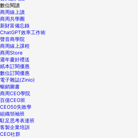
數位閱讀
商周線上讀
商周共學圈
新財富備忘錄
ChatGPT效率工作術
聲音商學院
商周線上課程
商周Store
週年慶好禮送
紙本訂閱優惠
數位訂閱優惠
電子雜誌(Zinio)
暢銷圖書
商周CEO學院
百億CEO班
CEO50失敗學
組織領袖班
駐足思考表達班
客製企業培訓
CEO社群