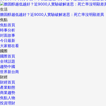
生活
膽固醇越低越好？近9000人實驗破解迷思：死亡率沒明顯差異
焦點
焦點首頁
時事分析
封面故事
今日最新
大家都在看
國際
國際首頁
全球話題
趨勢中國
世界新台商
財經
財經首頁
產業動態
商業趨勢
焦點人物
投資理財