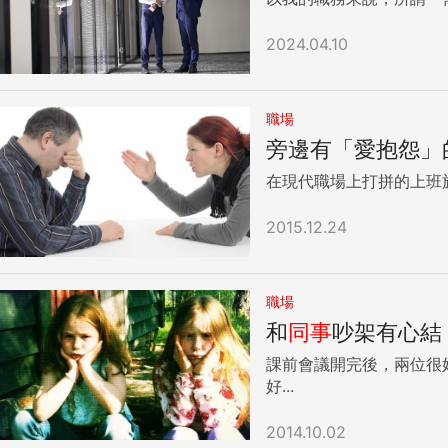
2024.04.10
職場
旁邊有「愛抱怨」
在現代職場上打拼的上班
2015.12.24
職場
和
同事
吵架有心結
課前會議開完後，兩位很
好...
2014.10.02