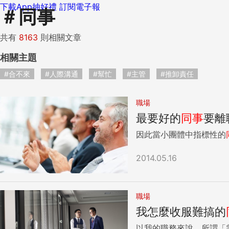
下載App抽好禮
訂閱電子報
＃
同事
共有
8163
則相關文章
相關主題
#合不來
#人際溝通
#幫忙
#主管
#推卸責任
職場
最要好的
同事
要離
因此當小團體中指標性的
2014.05.16
職場
我怎麼收服難搞的
以我的職務來說，所謂「