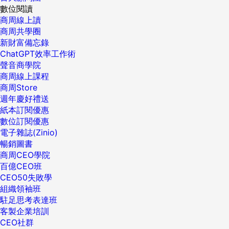
數位閱讀
商周線上讀
商周共學圈
新財富備忘錄
ChatGPT效率工作術
聲音商學院
商周線上課程
商周Store
週年慶好禮送
紙本訂閱優惠
數位訂閱優惠
電子雜誌(Zinio)
暢銷圖書
商周CEO學院
百億CEO班
CEO50失敗學
組織領袖班
駐足思考表達班
客製企業培訓
CEO社群