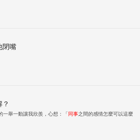
他閉嘴
解？
的一舉一動讓我欣羨，心想：「
同事
之間的感情怎麼可以這麼