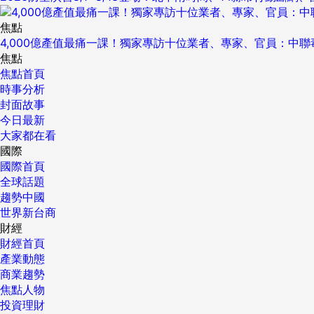
焦點
4,000億產值最痛一課！獨家專訪十位業者、專家、官員：中
焦點
焦點首頁
時事分析
封面故事
今日最新
大家都在看
國際
國際首頁
全球話題
趨勢中國
世界新台商
財經
財經首頁
產業動態
商業趨勢
焦點人物
投資理財