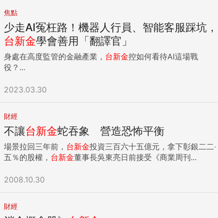
焦點
少走AI冤枉路！機器人行員、智能客服踩坑，
台新金
學會善用「翻譯官」
身處在高度監管的金融產業，
台新金
控如何看待AI這場戰
役？...
2023.03.30
財經
不讓
台新金
蛇吞象 營造恐怖平衡
場景拉回三年前，
台新金
投資三百六十五億元，拿下彰銀二二‧
五％的股權，
台新金
董事長吳東亮日前接受《商業周刊...
2008.10.30
財經