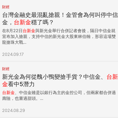
財經
台灣金融史最混亂搶親！金管會為何叫停中信
金，
台新金
穩了嗎？
在8月22日
台新金
與新光金舉行合併記者會後，隔日中信金就
宣布加入搶親，支持中信的新光金大股東林伯翰，形容這場雙
龍搶珠大戰...
2024.09.17
財經
新光金為何從醜小鴨變搶手貨？中信金、
台新
金
看中5潛力
台新金
、中信金雖是以銀行為主的金控公司，但兩家都合併過
壽險，也嘗過甜頭。...
2024.08.29