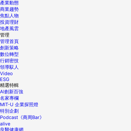
產業動態
商業趨勢
焦點人物
投資理財
地產風雲
管理
管理首頁
創新策略
數位轉型
行銷密技
領導馭人
Video
ESG
精選特輯
AI創新百強
名家專欄
MIT-U 企業探照燈
特別企劃
Podcast《商周Bar》
alive
良醫健康網