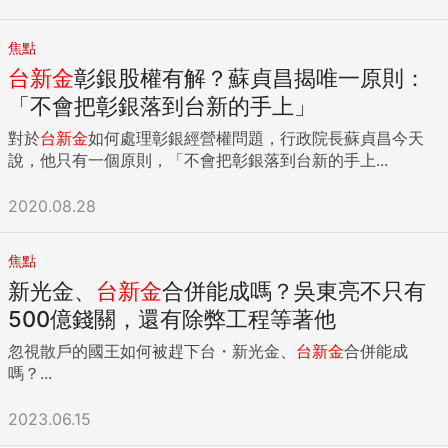
焦點
台新金
彰銀股權有解？蘇貞昌揭唯一原則：
「不會把彰銀落到台新的手上」
對於
台新金
如何處理彰銀經營權問題，行政院長蘇貞昌今天
說，他只有一個原則，「不會把彰銀落到台新的手上...
2020.08.28
焦點
新光金、
台新金
合併能成嗎？吳東亮不只有
500億錢關，還有除弊工程等著他
忽視散戶的國王如何被趕下台・新光金、
台新金
合併能成
嗎？...
2023.06.15