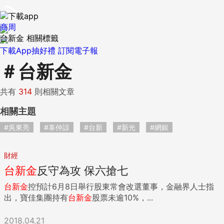
商周
台新金 相關標籤
下載App抽好禮
訂閱電子報
＃
台新金
共有
314
則相關文章
相關主題
#吳東亮
#辜仲諒
#台新
#新光
#網銀
財經
台新金
反守為攻 保六搶七
台新金
控預計6月8日舉行股東常會改選董事，金融界人士指
出，寶佳集團持有
台新金
股票未逾10%，...
2018.04.21