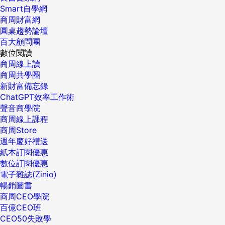
Smart自學網
商周財富網
圓桌趨勢論壇
百大顧問團
數位閱讀
商周線上讀
商周共學圈
新財富備忘錄
ChatGPT效率工作術
聲音商學院
商周線上課程
商周Store
週年慶好禮送
紙本訂閱優惠
數位訂閱優惠
電子雜誌(Zinio)
暢銷圖書
商周CEO學院
百億CEO班
CEO50失敗學