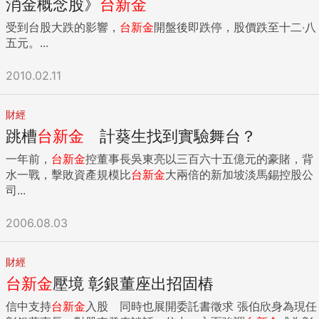
消金概念股》
台新金
受到台股大跌的影響，
台新金
開盤後即跌停，股價跌至十二‧八
五元。...
2010.02.11
財經
跳槽
台新金
計葵生找到實驗舞台？
一年前，
台新金
控董事長吳東亮以三百六十五億元的豪賭，背
水一戰，擊敗資產規模比
台新金
大兩倍的新加坡淡馬錫控股公
司...
2006.08.03
財經
台新金
壓境 彰銀董座出招固樁
信中支持
台新金
入股 同時也展開委託書徵求 張伯欣身為現任