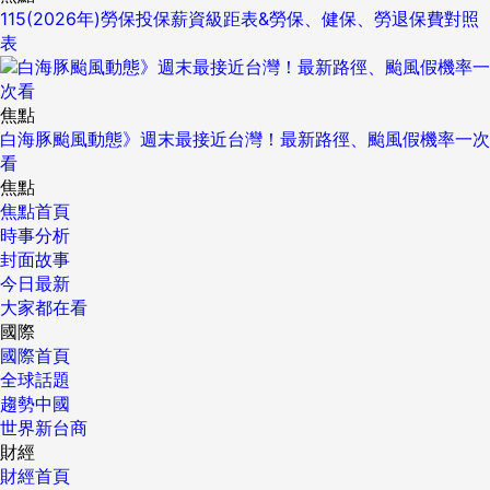
115(2026年)勞保投保薪資級距表&勞保、健保、勞退保費對照
表
焦點
白海豚颱風動態》週末最接近台灣！最新路徑、颱風假機率一次
看
焦點
焦點首頁
時事分析
封面故事
今日最新
大家都在看
國際
國際首頁
全球話題
趨勢中國
世界新台商
財經
財經首頁