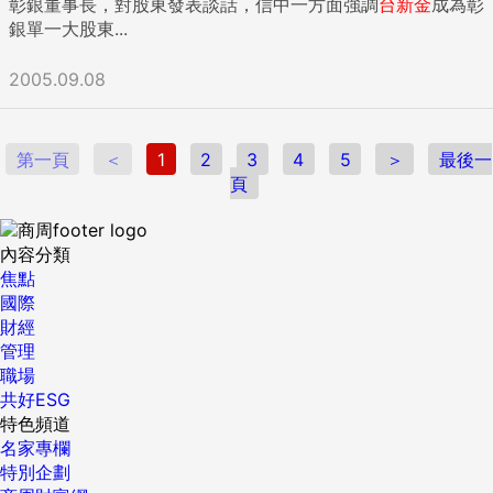
彰銀董事長，對股東發表談話，信中一方面強調
台新金
成為彰
銀單一大股東...
2005.09.08
第一頁
＜
1
2
3
4
5
＞
最後一
頁
內容分類
焦點
國際
財經
管理
職場
共好ESG
特色頻道
名家專欄
特別企劃