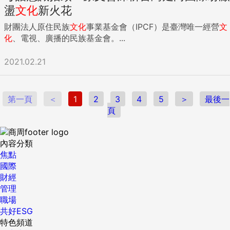
從產業輔導的角度，介紹日本這一套已經被韓國複製、大舉推
盪
文化
新火花
進，且適合台灣取經的商轉模式。 經濟部東部深層海水創新研
發中心副主任黃子航表示，太麻里的深層海水中心將持續推進
財團法人原住民族
文化
事業基金會（IPCF）是臺灣唯一經營
文
深層海水技術研發及產業高值化應用驗證工作。 縣府成立品牌
化
、電視、廣播的民族基金會。...
扶植台東深層海水產品 面臨太平洋的的台灣東海岸，在出海後
的很近距離內，坡度就直陡而下，水深達到2000公尺，擁有開
2021.02.21
發深層海水資源的天然地理條件。財團法人石材暨資源產業研
究發展中心（下稱石資中心）受經濟部科技專案補助，代管東
部深層海水創新研發中心以下稱創研中心）進行研發技術驗證
第一頁
＜
1
2
3
4
5
＞
最後一
與產業推廣任務，在台東太麻里海岸抽取深層海水，目前已有
頁
相當多技術於產業驗證成果如:龍蝦養殖、水產加工、逆滲透淡
水、濃鹽水、礦物質濃縮液、高鎂低鈉鹽，以及海洋理療、健
康促進、觀光應用等，成為深層海水一、二、三級產業鏈與知
內容分類
識推廣的技術示範及驗證場域，未來更有機會發展海洋溫差、
焦點
鹽差、氫能等能源應用研究。 「我們（創研中心）的工作就要
國際
做深層海水產業應用技術驗證並加以推廣，能提供水深312公
財經
尺的深層海水水源、創新技術，以及落地應用的產品輔導與服
管理
務示範，幫助東部縣市政府與業者發展深層海水產業。」黃子
職場
航強調。 事實上，創研中心在2021年重新布設取水管，成功
共好ESG
取得深層海水後，台東縣政府就結合在地法人石資中心多項技
特色頻道
術研發成果及創研中心資源，將深層海水用奈米薄膜過濾後的