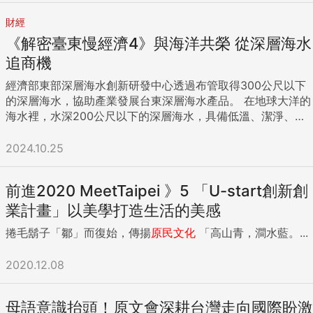
東花、讓在地商店受惠」。 [台東縣政府廣告] ...
財經
《解密臺東慢經濟4》與海洋共榮 從深層海水
追商機
經濟部東部深層海水創新研發中心透過布管取得300公尺以下
的深層海水，協助產業發展台東深層海水產品。 在地球大洋的
海水裡，水深200公尺以下的深層海水，具備低溫、潔淨、富
含營養鹽與礦物質等特性，且深層海水的總量占總體9成以
上，沒有資源枯竭的問題，幾乎是取之不盡。 而濱臨地球大洋
2024.10.25
面積最大、平均深度最深的太平洋，美國從1970年代起，就在
夏威夷大島鋪設取水管，深入海平面以下600公尺，抽取深層
前進2020 MeetTaipei 》5 「U-start創新創
海水進行研究，開發溫差發電、水產養殖、飲品等產業應用。
同屬太平洋國家的日本也緊追在後，發展深層海水產業，除了
業計畫」以美學打造生活的美感
溫差發電、水產養殖、飲品外，還進一步將深層海水應用於妝
捲毛鬍子「鄒」而復始，傳揚
原民
文化
「高山青，澗水藍。...
品、保健食品、水產加工、農業栽培、休閒旅遊等多元用途。
「日本是台灣學習的最好範例，它在富山、高知、久米島這三
2020.12.08
個地區，由政府設置取水管後，再結合地方政府成立產業園
區，吸引業者進駐，讓業者利用政府提供的深層海水，進行相
關應用。」經濟部東部深層海水創新研發中心副主任黃子航，
母語意識抬頭！原文會深耕台灣走向國際盼激