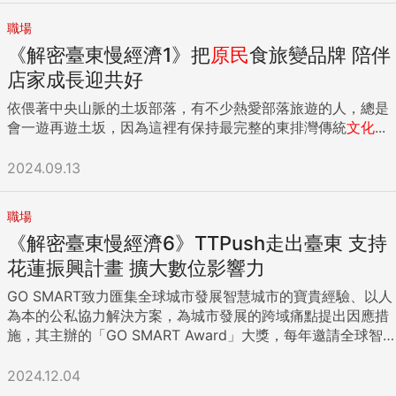
職場
《解密臺東慢經濟1》把
原民
食旅變品牌 陪伴
店家成長迎共好
依偎著中央山脈的土坂部落，有不少熱愛部落旅遊的人，總是
會一遊再遊土坂，因為這裡有保持最完整的東排灣傳統
文化
...
2024.09.13
職場
《解密臺東慢經濟6》TTPush走出臺東 支持
花蓮振興計畫 擴大數位影響力
GO SMART致力匯集全球城市發展智慧城市的寶貴經驗、以人
為本的公私協力解決方案，為城市發展的跨域痛點提出因應措
施，其主辦的「GO SMART Award」大獎，每年邀請全球智
慧城市領域重量級專家擔任評審，協助提案者從不同的觀點、
視角、經驗，來盤點自己。 今年的GO SMART Award，共有
2024.12.04
十二國、二十四座城市提出三十九份參賽作品，臺東縣府以