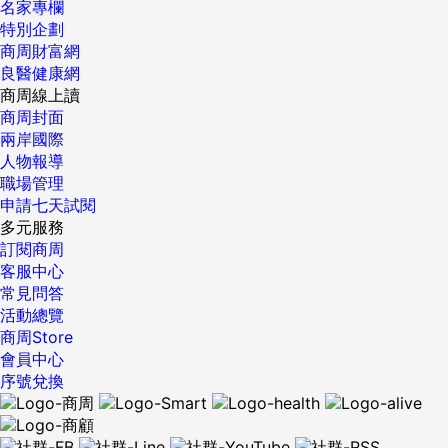
名家專欄
RO淡水、高倍率濃縮液與高鎂海鹽等原料，推動縣府輔導的
特別企劃
「台東藍純淨深層海水TTBLUE」品牌，促進在地業者多元應
商周財富網
用。 「台東藍純淨深層海水TTBLUE」是台東縣政府自2020
良醫健康網
年起，以海洋委員會提供的地方創生計畫補助經費，瞄準深層
商周線上讀
海水產業原料應用、海洋資源教育推廣及特色遊程體驗的發展
商周封面
方向，成立台東深層海水品牌識別品牌。目前縣政府已經輔導
兩岸國際
並推動31家台東在地業者，進行學研技術導入與創新開發，共
人物報導
推飲品、妝品、甜點、佐料等77項產品，並完成品牌證明標章
職場管理
授證，以及提供推廣活動、成果發表會等平台，提升產品曝光
申請七天試閱
度、生產量能、消費者認知度及購買意願。 臺東縣政府財政及
多元服務
經濟發展處處長章正文指出，台東在縣長饒慶鈴定調發展「慢
訂閱商周
經濟」，深層海水產業正是符合慢經濟所訴求「延續自然永續
客服中心
資源的經濟模式」。 目前深層海水產業在台東才剛扎下小苗，
常見問答
就已陸續傳出成績，例如「台東藍TTBLUE」品牌酒商業者東
活動總覽
太陽，將添加深層海水原料的酒品，參加SWSC（新加坡世界
商周Store
烈酒大賽）獲獎。 在日本，深層海水已經被用來釀製吟釀清
會員中心
酒。在台東，東太陽則是使用在地的香菜、刺蔥、紅烏龍、桌
序號兌換
荖葉，搭配深層海水，調和出很不一般的風味烈酒。品嘗過得
獎酒款的章正文稱讚加入深層海水的酒，口感就是不一樣，特
別圓潤、甜美、順喉。 產業園區、海洋發電 期待落地台東 此