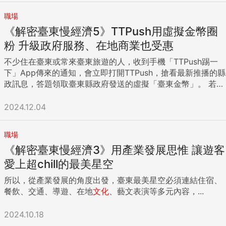
TTPush一案獲得最高榮譽獎項。GO SMART祕書長李鎮宇指
職場
出，GO SMART Award的評選非常重視提案內容的
《解密臺東慢經濟5》TTPush用虛擬金幣圈
「impact」（影響力），而非單看數位規模、科技能力來打分
數，像TTPush之所以獲得評審高度評價，在於臺東縣府從解決
粉 升級政府服務、在地商業也受惠
民眾問題、服務民眾需求的角度切入，願意突破法規障礙、整
不少住在臺東或常來臺東旅遊的人，收到手機「TTPush踢一
合各部門經費、與民間技術廠商合作，運用虛擬金幣的獎勵，
下」App傳來的通知，會立即打開TTPush，搶看最新推播的縣
放大政府服務的影響力。 TTPush的狂歡慶典「東岸舖食節」
政訊息，答題領取臺東縣政府發送的虛擬「臺東金幣」。 若搶
吸引逾二千人到場。圖片來源：臺東縣政府 政府服務影響力極
答不及，也沒關係。每天走五千步、回收廢電池、捐發票、參
大化 獲智慧城市專家認同 「有的政府習慣用發函通知，叫民
加縣府活動刷現場的QR code，也能得到金幣的獎勵。當金幣
2024.12.04
眾自己來領取獎勵，也不管民眾可能不方便或兌換不到獎品，
累積至一定數量後，可以用來繳停車費、抵扣在特約商店的消
這是沒有做到政府服務的最後一哩路。」李鎮宇認為，公部門
費，而且商店分布臺東十六個鄉鎮，連花蓮、宜蘭都有，不怕
劃地自限的作為，是發展智慧城市最難處理的地方，而臺東縣
職場
金幣無處可花。 臺東縣政府國際發展及計畫處處長曹劍秋分享
府主動先幫民眾設想、提出因應的解決方案，是它獲獎的核心
《解密臺東慢經濟3》用產業發展思惟 讓遊客
TTPush的營運初衷，政府搭建數位服務平台，結合虛擬貨幣
原因。 TTPush目前由點點國際執行營運，點點執行長約瑟夫
「臺東金幣」，讓民眾接受縣府服務通知的同時，還能享受集
愛上超chill的最美星空
提及今年花蓮被地震、風災重創觀光產業，饒縣長為此向數位
點、兌換好康的樂趣。 「很多臺東家庭是全家一起集金幣！」
發展部數位產業署爭取「普及智慧城鄉生活應用計畫」的經
所以，從產業發展的角度出發，臺東最美星空必須連結住宿、
負責「TTPush踢一下」的臺東縣政府國際發展及計畫處處長曹
費，找來點點研擬推出「TTPush支持花蓮振興方案」，把臺東
餐飲、交通、導遊、在地
文化
、藝文表演等多元內容，...
劍秋說，有的長輩搶不到金幣，會吩咐旅外子女幫忙搜集再轉
金幣跨域至花蓮使用，促進花東地區的觀光業復甦及經濟合
移給他們，而這些旅外年輕人因此得知稅務、疫苗注射、新法
作。 花蓮火車站發放臺東金幣，T粉包車瘋搶圖片來源：臺東
2024.10.18
規等最新訊息，會提醒長輩注意，親子關係也變得更好。 上
縣政府 當TTPush準備在花蓮火車站發金幣的消息傳出後，服