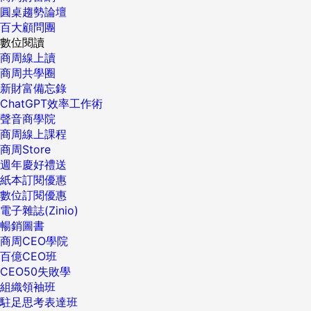
圓桌趨勢論壇
百大顧問團
數位閱讀
商周線上讀
商周共學圈
新財富備忘錄
ChatGPT效率工作術
聲音商學院
商周線上課程
商周Store
週年慶好禮送
紙本訂閱優惠
數位訂閱優惠
電子雜誌(Zinio)
暢銷圖書
商周CEO學院
百億CEO班
CEO50失敗學
組織領袖班
駐足思考表達班