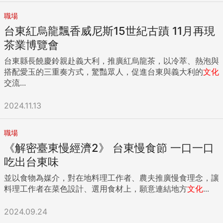
TTPush搶金幣，由眾多家庭發動後，現在已變成臺東的全民運
務專線湧進會員的詢問電話，「活動的第一天，我看到有的會
動。成立七年的TTPush，會員人數接近十三萬，超過臺東全縣
員從臺東包車來花蓮，刷手機拿到金幣後，直接就在花蓮消
職場
二十二萬人口數的一半以上；特約商店數量逐年增加，突破六
費。」約瑟夫統計3個月的振興方案期間，在花蓮發放的臺東
台東紅烏龍飄香威尼斯15世紀古蹟 11月再現
百家；發放金幣的數量更是驚人，達到二・一七億枚，成為政
金幣，共為花蓮帶來五千萬元的營收，達成振興經濟的好成
茶業博覽會
府部門推動點數經濟的佼佼者。 曹劍秋指出，一些微型店家加
績。 隨著TTPush的營運規模成長，未來臺東還會有哪些發揮
入TTPush特約商店，在金幣的點數經濟推波助瀾下，會員拿著
「影響力」、模式創新的政府服務，值得大家拭目以待。 [台
台東縣長饒慶鈴親赴義大利，推廣紅烏龍茶，以冷萃、熱泡與
金幣上門消費，大幅帶動店家知名度與營業額成長，生意好到
東縣政府廣告] ...
搭配愛玉的三重奏方式，驚豔眾人，促進台東與義大利的
文化
開了多家分店，「而且很多小店被TTPush平台的營運、金流等
交流...
訓練後，成長到中型商店，未來就有機會做線上電商、跨境市
場的生意。」 TCar進入進入校園與偏鄉，推動環境教育圖片
2024.11.13
來源：臺東縣政府 宣傳品改為金幣獎勵 金流循環不外溢 政府
服務App如雨後春筍般出現，在中央或六都，光單一個部會及
局處單位，大手筆一揮就能推出好幾個App，但預算不豐的臺
職場
東縣政府，僅能開發唯一的TTPush，且還要想方設法讓它的效
《解密臺東慢經濟2》 台東慢食節 一口一口
益極大化。 TTPush定位明確，被倡議慢經濟、智慧城市建設
吃出台東味
的臺東縣縣長饒慶鈴，視為政府與民眾直接溝通的數位治理工
具。歷經多年的營運，TTPush衍生出公共服務的新行銷模式，
並以食物為媒介，對在地料理工作者、農夫推廣慢食理念，讓
更讓縣府各單位見識到縣政訊息直接推播到民眾手機裡、獲得
料理工作者在菜色設計、選用食材上，願意連結地方
文化
...
「已讀」的效果，紛紛把實體宣傳品改為虛擬金幣，擴大獎勵
規模。 曹劍秋指出，臺東工廠少，縣府須向外縣市採購宣傳
2024.09.24
品，現在這筆經費兌換成TTPush的金幣，等同「把預算留在臺