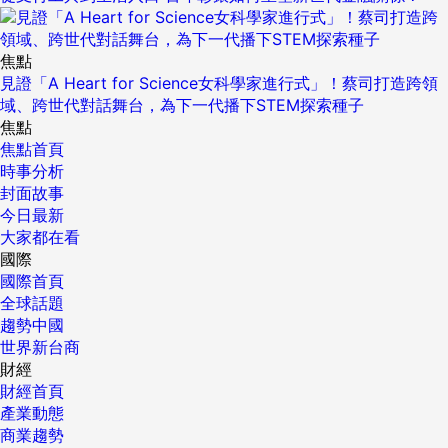
焦點
見證「A Heart for Science女科學家進行式」！蔡司打造跨領
域、跨世代對話舞台，為下一代播下STEM探索種子
焦點
焦點首頁
時事分析
封面故事
今日最新
大家都在看
國際
國際首頁
全球話題
趨勢中國
世界新台商
財經
財經首頁
產業動態
商業趨勢