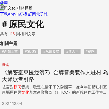
商周
原民文化 相關標籤
下載App抽好禮
訂閱電子報
＃
原民文化
共有
115
則相關文章
相關主題
#新創企業
#SDGS
#永續發展
#無人車
#福岡
職場
《解密臺東慢經濟7》金牌音樂製作人駐村 為
天籟歌者引路
坦言對
原民
音樂、歌聲忘情不了的陳國華，從今年初起駐村臺
東縣原住民
文化
創意產業聚落（TTICC）的新銳創作工作室...
2024.12.04