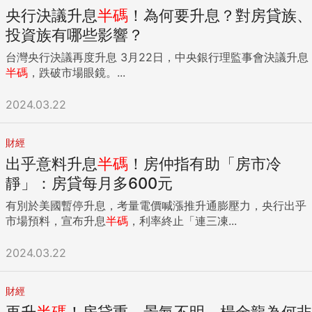
央行決議升息
半碼
！為何要升息？對房貸族、
投資族有哪些影響？
台灣央行決議再度升息 3月22日，中央銀行理監事會決議升息
半碼
，跌破市場眼鏡。...
2024.03.22
財經
出乎意料升息
半碼
！房仲指有助「房市冷
靜」：房貸每月多600元
有別於美國暫停升息，考量電價喊漲推升通膨壓力，央行出乎
市場預料，宣布升息
半碼
，利率終止「連三凍...
2024.03.22
財經
再升
半碼
！房貸重、景氣不明，楊金龍為何非