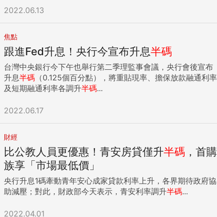
2022.06.13
焦點
跟進Fed升息！央行今宣布升息
半碼
台灣中央銀行今下午也舉行第二季理監事會議，央行會後宣布
升息
半碼
（0.125個百分點），將重貼現率、擔保放款融通利率
及短期融通利率各調升
半碼
...
2022.06.17
財經
比公教人員更優惠！青安房貸僅升
半碼
，首購
族享「市場最低價」
央行升息1碼牽動青年安心成家貸款利率上升，各界期待政府協
助減壓；對此，財政部今天表示，青安利率調升
半碼
...
2022.04.01