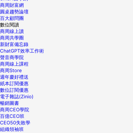
商周財富網
圓桌趨勢論壇
百大顧問團
數位閱讀
商周線上讀
商周共學圈
新財富備忘錄
ChatGPT效率工作術
聲音商學院
商周線上課程
商周Store
週年慶好禮送
紙本訂閱優惠
數位訂閱優惠
電子雜誌(Zinio)
暢銷圖書
商周CEO學院
百億CEO班
CEO50失敗學
組織領袖班