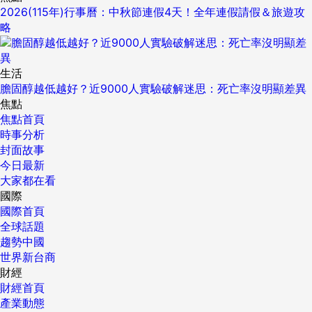
2026(115年)行事曆：中秋節連假4天！全年連假請假＆旅遊攻
略
生活
膽固醇越低越好？近9000人實驗破解迷思：死亡率沒明顯差異
焦點
焦點首頁
時事分析
封面故事
今日最新
大家都在看
國際
國際首頁
全球話題
趨勢中國
世界新台商
財經
財經首頁
產業動態