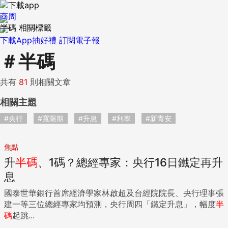
商周
半碼 相關標籤
下載App抽好禮
訂閱電子報
＃
半碼
共有
81
則相關文章
相關主題
#央行
#寬限期
#升息
#利率
#新青安
焦點
升
半碼
、1碼？總經專家：央行16日鐵定再升
息
國泰世華銀行首席經濟學家林啟超及台經院院長、央行理事張
建一等三位總經專家均預測，央行周四「鐵定升息」，幅度
半
碼
起跳...