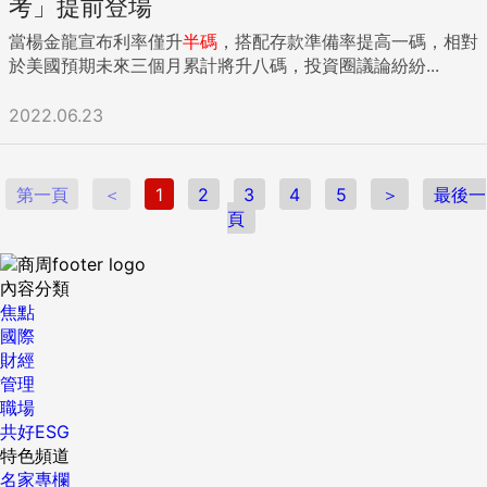
考」提前登場
當楊金龍宣布利率僅升
半碼
，搭配存款準備率提高一碼，相對
於美國預期未來三個月累計將升八碼，投資圈議論紛紛...
2022.06.23
第一頁
＜
1
2
3
4
5
＞
最後一
頁
內容分類
焦點
國際
財經
管理
職場
共好ESG
特色頻道
名家專欄