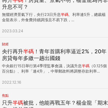
升息不可？
無懼經濟景氣下行，央行23日升息
半碼
、利率連5升，總裁楊
金龍表示，外食費持續調漲且不易下跌，...
2023.03.24
財經
央行再升
半碼
！青年首購利率逼近2%，20年
房貸每年多繳一趟出國錢
中央銀行15日舉行第4季理監事會議，決議升息
半碼
（0.125個
百分點）、利率「連4升」，中華郵政料將調整存款利率...
2022.12.16
焦點
只升
半碼
被批，他能再戰五年？楊金龍「期末