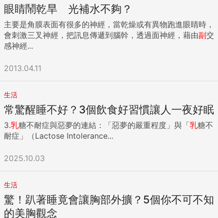
眼睛鬧乾旱 光補水不夠？
主要是角膜表面有很多的神經，當乾燥或有異物跑進眼睛時，
會刺激三叉神經，把訊息傳遞到腦幹，透過面神經，藉由
副
交
感神經...
2013.04.11
生活
常驚醒睡不好？3個飲食好習慣讓人一夜好眠
3.
乳
糖不耐症與惡夢的連結：「惡夢的嚴重程度」與「
乳
糖不
耐症」（Lactose Intolerance...
2025.10.03
生活
驚！趴著睡竟會讓胸部外擴？5個你不可不知
的美胸觀念