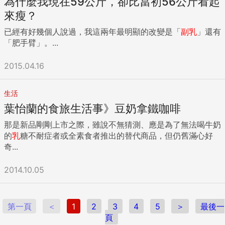
為什麼我現在59公斤，卻比當初56公斤看起
來瘦？
已經有好幾個人說過，我這兩年最明顯的改變是「
副
乳
」還有
「肥手臂」。...
2015.04.16
生活
葉怡蘭的食旅生活事》豆奶拿鐵咖啡
那是新品剛剛上市之際，雖說不無猜測、應是為了無法喝牛奶
的
乳
糖不耐症者或全素食者推出的替代商品，但仍舊滿心好
奇...
2014.10.05
第一頁
＜
1
2
3
4
5
＞
最後一
頁