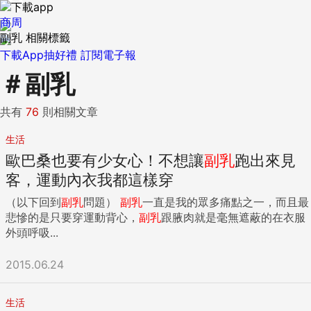
商周
副乳 相關標籤
下載App抽好禮
訂閱電子報
＃
副乳
共有
76
則相關文章
生活
歐巴桑也要有少女心！不想讓
副
乳
跑出來見
客，運動內衣我都這樣穿
（以下回到
副
乳
問題）
副
乳
一直是我的眾多痛點之一，而且最
悲慘的是只要穿運動背心，
副
乳
跟腋肉就是毫無遮蔽的在衣服
外頭呼吸...
2015.06.24
生活