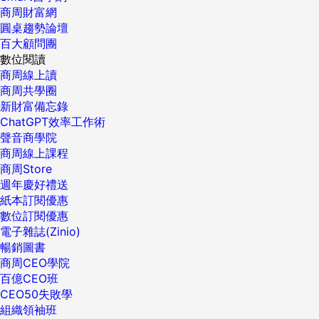
商周財富網
圓桌趨勢論壇
百大顧問團
數位閱讀
商周線上讀
商周共學圈
新財富備忘錄
ChatGPT效率工作術
聲音商學院
商周線上課程
商周Store
週年慶好禮送
紙本訂閱優惠
數位訂閱優惠
電子雜誌(Zinio)
暢銷圖書
商周CEO學院
百億CEO班
CEO50失敗學
組織領袖班