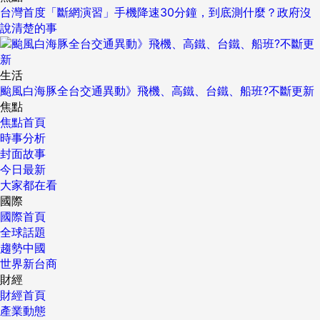
台灣首度「斷網演習」手機降速30分鐘，到底測什麼？政府沒
說清楚的事
生活
颱風白海豚全台交通異動》飛機、高鐵、台鐵、船班?不斷更新
焦點
焦點首頁
時事分析
封面故事
今日最新
大家都在看
國際
國際首頁
全球話題
趨勢中國
世界新台商
財經
財經首頁
產業動態