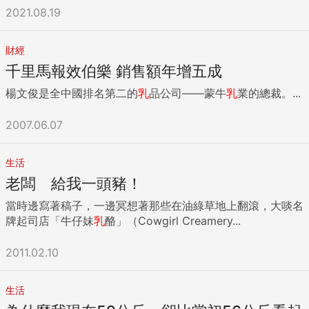
2021.08.19
財經
千里馬報效伯樂 銷售額年增五成
楊文俊是全中國排名第二的
乳
品公司——蒙牛
乳
業的總裁。...
2007.06.07
生活
老闆 給我一頭豬！
當時邊寫著稿子，一邊冥想著那些在油綠草地上翻滾，大啖名
牌起司店「牛仔妹
乳
酪」（Cowgirl Creamery...
2011.02.10
生活