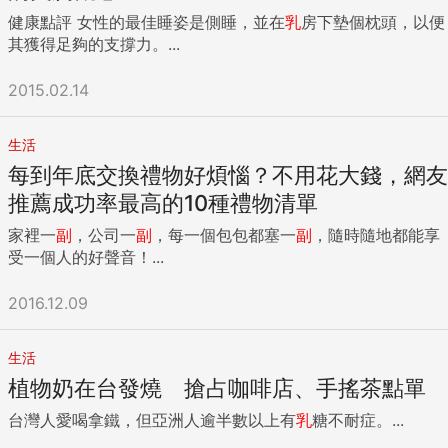
健康點評 女性的最佳睡姿是側睡，並在
乳
房下墊個枕頭，以便
其獲得足夠的支撐力。...
2015.02.14
生活
每到年底交換禮物好煩惱？不用花大錢，網友
推薦成功率最高的10種禮物清單
家裡一
副
，公司一
副
，每一個包包都塞一
副
，隨時隨地都能享
受一個人的好聲音！...
2016.12.09
生活
植物奶在台發燒 搶占咖啡店、手搖茶點單
台灣人愛喝拿鐵，但亞洲人逾半數以上有
乳
糖不耐症。...