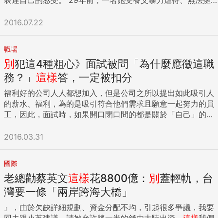
有正常人際關係的高中少女，悲傷的訴說：「我根本不應該被
生下來。」這句話，令曾擔任高中輔導顧問23年之久，見過大
2016.07.22
小校園問題的渡邊紀久子女士深受衝擊，也開啟了美國社會情
緒技巧課程「Second Step」導入日本的契機。 「失去人際相
職場
處能力的孩子，究竟該如何引導？」不斷尋找答案的渡邊紀久
別
犯這4種粗心》面試被問「為什麼應徵這職
子，20年前利用丈夫渡邊俊一美國出差的機會，一口氣參訪了
13間美國學校，最後一天行程遇上了「Second Step」。 她見
務？」
這樣
答，一定被扣分
到課堂上學生踴躍對話，用角色扮演互相理解，下課時學生主
福利好的公司人人都想加入，但是公司之所以提出如此吸引人
動關心腳上裹著石膏的老師。「才一年級的小孩，就能如此自
的薪水、福利，為的是吸引符合他們需求且願意一起努力的員
然的擁有同理心。」驚訝的渡邊紀久子，從此便以一名主婦素
工，因此，面試時，如果開口閉口問的都是關於「自己」的好
人的身分，奔走美日之間，終於在15年前，催生了非營利組織
處或利益，而非對公司未來發展有任何獨到的見解，那這麼好
日本兒童福利協會，將「Second Step」導入日本托兒所、幼
康的工作機會就只會一再地跟你說再見，美國MIT職涯發展分
2016.03.31
稚園、育幼院及小學等130多間機構，目前約已觸及2萬4千名
析專家Lily Zhang提醒，以下4個錯誤，面試時千萬不要犯，不
以上的孩童。 第一步打破壓抑，教學生說出憤怒 協會理事長
然就只能謝謝再聯絡。 一、只說我覺得、我認為、我想要 這
渡邊俊一指出，「Second Step」這套社會情緒技巧「同時強
國際
個錯誤十分常見，在面試時面試者會提出五花八門的要求，舉
調感性的察覺情緒，以及理性的表達情緒、解決問題。」課堂
老總勸蔡英文
這樣
花8800億：
別
蓋輕軌，台
凡薪資、放假、教育訓練等，這些權利、福利確實是值得勞資
上透過一張主角正癟著嘴的圖片，學童能觀察出對方正在生
雙方共同討論，但這些問題的提出時間點，並不在於「面試」
灣要一條「兩岸跨海大橋」
氣，思考他為什麼生氣，並練習用自己的語彙傳達想法。課程
這一刻，而是你已經「錄取」的時候。 目前應徵的這份職務確
中也設計了「遭受霸凌」、「想偷拿東西」、「被同伴強迫去
』，由於欠缺詳細規劃、資金分配不均，引起很多爭議，我要
實能夠帶給你很多東西，優渥的薪資、市場行銷的經歷等，然
做不喜歡的事情」等等狀況，由孩子們角色扮演，共同討論解
回去跟小英建議，請她允許將一半的錢由大陸出資，
這樣
我們