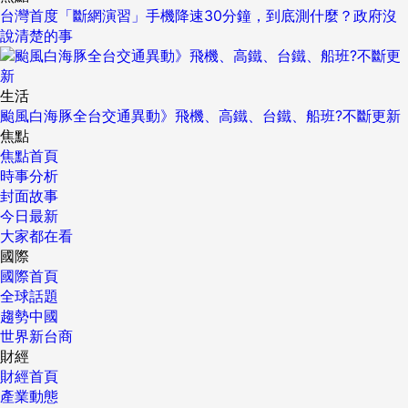
台灣首度「斷網演習」手機降速30分鐘，到底測什麼？政府沒
說清楚的事
生活
颱風白海豚全台交通異動》飛機、高鐵、台鐵、船班?不斷更新
焦點
焦點首頁
時事分析
封面故事
今日最新
大家都在看
國際
國際首頁
全球話題
趨勢中國
世界新台商
財經
財經首頁
產業動態