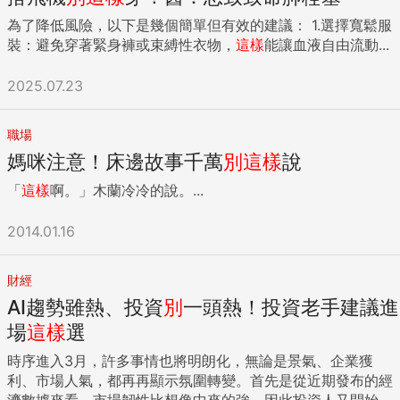
為了降低風險，以下是幾個簡單但有效的建議： 1.選擇寬鬆服
裝：避免穿著緊身褲或束縛性衣物，
這樣
能讓血液自由流動...
2025.07.23
職場
媽咪注意！床邊故事千萬
別
這樣
說
「
這樣
啊。」木蘭冷冷的說。...
2014.01.16
財經
AI趨勢雖熱、投資
別
一頭熱！投資老手建議進
場
這樣
選
時序進入3月，許多事情也將明朗化，無論是景氣、企業獲
利、市場人氣，都再再顯示氛圍轉變。首先是從近期發布的經
濟數據來看，市場韌性比想像中來的強，因此投資人又開始擔