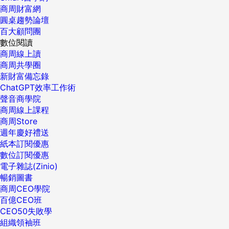
商周財富網
圓桌趨勢論壇
百大顧問團
數位閱讀
商周線上讀
商周共學圈
新財富備忘錄
ChatGPT效率工作術
聲音商學院
商周線上課程
商周Store
週年慶好禮送
紙本訂閱優惠
數位訂閱優惠
電子雜誌(Zinio)
暢銷圖書
商周CEO學院
百億CEO班
CEO50失敗學
組織領袖班