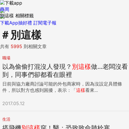
商周
別這樣 相關標籤
下載App抽好禮
訂閱電子報
＃
別這樣
共有
5995
則相關文章
職場
以為偷偷打混沒人發現？
別
這樣
做...老闆沒看
到，同事們卻都看在眼裡
日前與協力廠商討論可能的外包商家時，因為沒設定具體條
件，所以對方也感到困擾，表示：「
這樣
看來...
2017.05.12
生活
搭飛機
別
這樣
穿！醫：恐致致命肺栓塞