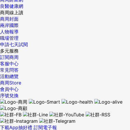
推進法，規定學校需充實道德教育，設置相關心理輔導員或老
良醫健康網
己從事的產業相關見解以及自己的期待，將可以開啟與面試官
師，早期發現霸凌事件並進行處理，包括對受害者的協助和加
商周線上讀
擁有更多的對話，讓其認為你對這份工作比起其他人抱持更
害者的處置懲罰。但對於如何從情緒問題著手，防範霸凌問題
商周封面
大、更持久的熱情。 四、把過去公司的壞經驗抖出來 做出轉
於未然，日本教育機關仍缺少具體的對策。 渡邊俊一觀察指
兩岸國際
職的決定，除了自己的未來志業發展以外，許多人都是面臨到
出，校園霸凌事件中的加害學生，大多本身也有著自己難以處
人物報導
前公司的不友善、不重視而被迫離開崗位。然而在面試過程
理的困境，例如家庭問題或個人情緒問題，自身的不安焦躁無
職場管理
中，不停說前公司的不是，可能會讓面試官認為，面試者是一
法解決，轉而以霸凌方式宣洩在他人身上。霸凌受害者無法勇
申請七天試閱
個對事情小心眼而不願意正面思考的人，甚至把其貼上會說前
於說不，也不敢對家人透露，加上校方習於否認霸凌的存在，
多元服務
公司壞話的標籤。在面試的過程中應著眼於未來，將重心擺在
使得日本校園霸凌問題多年來仍無法解決。 「想在學校進行情
訂閱商周
如何勝任此份工作，讓公司未來的發展，因為你而擁有不同以
緒教育，目前仍只能寄望在非常具有教學熱情的老師身上，」
客服中心
往的改變，並且思考如何將自身志業以及公司發展連成一線，
渡邊俊一表示，日本不論公私立教育系統，導入情緒教育的難
常見問答
創造雙贏。 （本文出自「SmartM人才培訓網」，歡迎加入
度都很高，和美國的狀況大不相同。 第三步「親子塾」同步治
活動總覽
「SmartM人才培訓網Facebook」） SmartM人才培訓網網
癒父母與孩子 相較美國的另一大差異是，日本「Second
商周Store
址：https:www.smartlinkin.com.twarticle1997SmartM人才
Step」課程獨創了父母與孩童一起上課的親子課程：「親子
會員中心
培訓網Facebook網址：
塾」，約10組親子一起進行28次課程。許多孩子是被父母認為
序號兌換
https:www.facebook.comsmartlinkin.tw {DS_BOX_14957}
有情緒教養問題而帶來一起上課，但常常上了幾堂課就發現，
...
其實情緒問題的根源在父母本身，當父母累積的壓力爆發、情
緒暴走時，也影響了孩子的情緒管理能力。有些上過課的孩子
還會在媽媽準備發火時提醒：「老師上課有說，要先在心裡數
到5才能開始講話喔。」 渡邊俊一提到，老師們在教導情緒教
下載App抽好禮
訂閱電子報
育課程後，不僅能幫學童以自己的力量解決爭執，更平靜專注