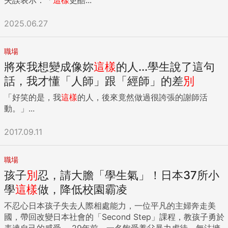
有些牽強。 回顧先前虛擬實境、元宇宙的一窩峰熱潮，都證實
投資熱況與現實脫節。新科技應用的商用化，都需要很長時間
2025.06.27
消化。所以我客觀認為，不宜太過冒進，冷靜思考比較實在。
AI發展與應用是現在進行式，但只有頂尖企業才有能力爭食這
塊餅，我認為一般公司有難度。投資人如果真想參與熱潮，不
職場
妨選擇ETF、或是類似的概念基金進場，會比較妥當。 責任編
將來我想變成像妳
這樣
的人...學生說了這句
輯：陳瑋鴻核稿編輯：倪旻勤 ...
話，我才懂「人師」跟「經師」的差
別
「好笑的是，我
這樣
的人，後來竟然做過很誇張的謝師活
動。」...
2017.09.11
職場
孩子
別
忍，請大膽「學生氣」！日本37所小
學
這樣
做，降低校園霸凌
不忍心日本孩子失去人際相處能力，一位平凡的主婦奔走美
國，帶回改變日本社會的「Second Step」課程，教孩子勇於
表達自己的感受。 29年前，一名飽受養父暴力虐待、無法擁