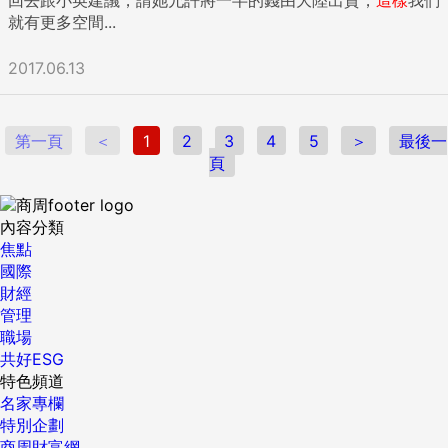
而公司開出這項職務時，是為了能夠填補戰力的空缺或因應未
決方法。 這個過程對孩子是個新鮮的學習，對日本許多抱有既
就有更多空間...
來公司發展而增設，並不是為了「你」。因此在面試的過程
定觀念的老師、父母，甚至現行教育體制，都有不小的衝擊。
中，須針對公司所需的技能、特質闡述，讓面試官清楚了解，
日本第一個，也是目前唯一將情緒課程正式導入授課科目的東
2017.06.13
坐在他面前的人，是公司最需要的人才。 二、沒有呈現出你對
京品川區，以「市民科」的名稱，對區內37所小學低年級學
這家公司的了解 大部份公司在面試時都會問一道題目，而這個
童，進行2年共20堂，每堂45分鐘的課程。 品川區教育委員會
題目多半會成為你是否成為錄取名單的關鍵。 「為什麼你會對
課長和氣正典曾表示，課程中教導「可以生氣」的觀念，和日
這個職務有興趣？」 許多人會開始滔滔不絕自己的偉大理想以
第一頁
＜
1
2
3
4
5
＞
最後一
本傾向隱忍的印象大相逕庭，令他非常驚訝。但透過學習如何
及個人興趣，例如像從事出版業的A，在新公司面試時遇到這
頁
妥善處理憤怒情緒，可以避免一味壓抑，最後造成情緒大爆
項問題時，馬上興致勃勃地跟面試主管說起自己對於編輯、寫
發。根據調查，實施2年後，這些學生的負面行為明顯減少，
作的熱愛，也提出許多符合這項職務的技能要求，儘管表現出
未進行情緒教育的學校則相反的出現增加趨勢。 第二步打擊霸
內容分類
積極主動的姿態，但是到最後還是沒有錄取。其中問題就在於
凌，教導受害者站出來 另外，在學習「表達不滿」的課程中，
焦點
他並沒有解釋「為什麼是這間公司」，市場上許多企業提供同
強調可以先冷靜下來，深呼吸3次，再正視對方講出心裡想法
國際
類型的工作，而這份工作多半也能吸引與A擁有相同技能的人
的溝通方式。但在日本，少有學生膽敢如此面對老師訴說個人
財經
前來應徵，因此若要使自己被納入考慮名單，即必須好好地將
意見，因此，如何提供學生一個易於溝通的氛圍，對於情緒教
管理
說明「為什麼一定要加入這個公司？」，讓面試官更了解你。
育來說也很重要。 「發覺相同點和差異點」的課程，則告訴孩
職場
三、只著眼實際福利 在找新工作的時候，每個人都會期待，薪
子「不同並不是壞事」，重要的是理解尊重彼此的差異。渡邊
共好ESG
水能比舊工作多出兩、三千，通勤時間要再短個20分鐘⋯⋯，
俊一指出，許多日本人從小被教導不能和別人不同，也衍生出
特色頻道
然而卻很少人提到自己希望在這份工作中，可以獲得什麼，學
和大家不同就成為霸凌對象的問題，但在這個多樣化、國際化
名家專欄
到什麼新的技能，可以幫助這間公司、這個社會達成什麼改
的時代，人人都應學會彼此理解溝通，友善交流。 霸凌問題一
特別企劃
變。新工作不僅是成就你改變目前的工作條件，更能夠成為自
直存在於日本教育體系。日本自去年起施行校園霸凌防止對策
商周財富網
己邁向志業的墊腳石。若能夠在面試的過程中，適當地談談自