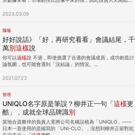
憂美國聯準會（Fed）的升息政策。其實通膨隱憂逐漸下降，
就業市場表現強勁不是壞事。別被2022年的變化嚇怕了，這種
2023.03.09
狀況豈不是庸人自擾？ 另外，企業獲利端也釋出一些正面訊
息，股市、債市慢慢吸引原先離開的資金。過去這2個市場一
職場
起下跌，現在反而可能一起上漲。當利率接近高點，股市債市
好好說話》「好，再研究看看」會議結尾，千
都有利。投資人氣逐漸回籠，交易行為更加活絡，可以得知投
機氣氛慢慢回來了，但尚未失控。投資、投機皆有發揮的空
萬
別
這樣
說
間，只是要注意產業生態已經改變、重新洗牌了。 不能小看科
你可以
這樣
說 不過，即使挑選了合適的會議成員，成功創造討
技產業帶來的創新與破壞力，近期就屬AI科技掀起的熱潮最受
論氛圍，也可能會遇到「沒結論」的情況。...
矚目。另外像是持續不墜的電商、人們的熱愛美食及旅遊，有
些企業回不去，有些則是回來歸隊了。 每種產業的龍頭企業都
2021.07.23
有所變化，無論是環保、科技、能源、電商、自動化，都為展
開下一階段的成長做準備。因此，可以期待以下企業的前景，
如：台泥、大成、元太、和潤、永豐餘、裕隆、台達電、雄
管理
獅、統一超、台積電等。 隨著疫後展開新生活，使用金錢的觀
UNIQLO名字原是筆誤？柳井正一句「
這樣
更
念也將有所改變。應該準備好疫情過後的新生活，工作、學
酷」，成就全球品牌識
別
業、投資、創業、消費都是一樣的。 ChatGPT帶動AI概念股，
投資人該跟進嗎？ 關於近期爆紅的ChatGPT，我認為雖然是
當地合資夥伴的負責人竟將公司名稱誤植為「UNIQLO」——
重要的科技革新，但除了美國輝達NVIDIA、微軟、台積電，或
日本一直使用的是縮寫的「UNI-CLO」，沒想到柳井正卻對此
是IC設計公司是直接受惠者，其餘的概念股說能受益，我覺得
失誤表示：「
這樣
更酷...