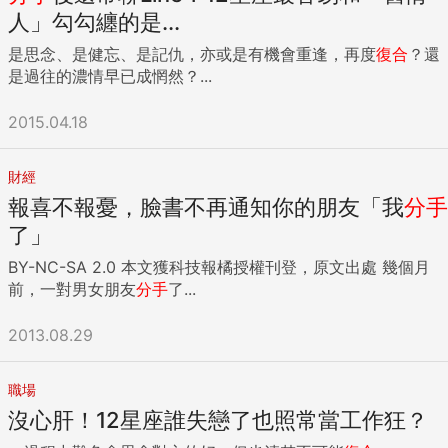
人」勾勾纏的是...
是思念、是健忘、是記仇，亦或是有機會重逢，再度
復合
？還
是過往的濃情早已成惘然？...
2015.04.18
財經
報喜不報憂，臉書不再通知你的朋友「我
分手
了」
BY-NC-SA 2.0 本文獲科技報橘授權刊登，原文出處 幾個月
前，一對男女朋友
分手
了...
2013.08.29
職場
沒心肝！12星座誰失戀了也照常當工作狂？