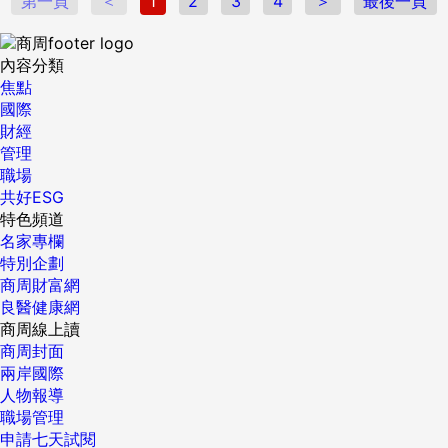
第一頁
＜
1
2
3
4
＞
最後一頁
內容分類
焦點
國際
財經
管理
職場
共好ESG
特色頻道
名家專欄
特別企劃
商周財富網
良醫健康網
商周線上讀
商周封面
兩岸國際
人物報導
職場管理
申請七天試閱