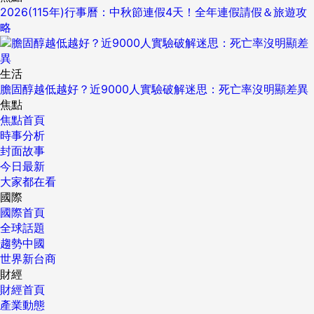
2026(115年)行事曆：中秋節連假4天！全年連假請假＆旅遊攻
略
生活
膽固醇越低越好？近9000人實驗破解迷思：死亡率沒明顯差異
焦點
焦點首頁
時事分析
封面故事
今日最新
大家都在看
國際
國際首頁
全球話題
趨勢中國
世界新台商
財經
財經首頁
產業動態