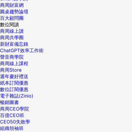
商周財富網
圓桌趨勢論壇
百大顧問團
數位閱讀
商周線上讀
商周共學圈
新財富備忘錄
ChatGPT效率工作術
聲音商學院
商周線上課程
商周Store
週年慶好禮送
紙本訂閱優惠
數位訂閱優惠
電子雜誌(Zinio)
暢銷圖書
商周CEO學院
百億CEO班
CEO50失敗學
組織領袖班