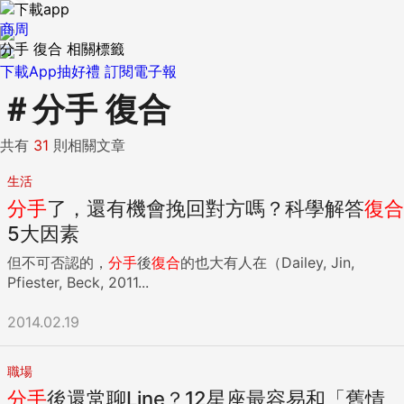
商周
分手 復合 相關標籤
下載App抽好禮
訂閱電子報
＃
分手 復合
共有
31
則相關文章
生活
分手
了，還有機會挽回對方嗎？科學解答
復合
5大因素
但不可否認的，
分手
後
復合
的也大有人在（Dailey, Jin,
Pfiester, Beck, 2011...
2014.02.19
職場
分手
後還常聊Line？12星座最容易和「舊情