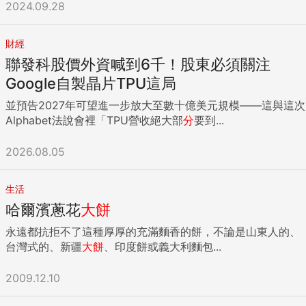
2024.09.28
拿開， 「巴克萊是我們的。」 儘管如此，金管會國際處處長
許欽洲觀察，「就像是菜市場，儘管商品品項要多才有競爭
力，可是賣的蔬果不能有農藥，是基本的要求，」無論倫敦或
財經
紐約都無法置身其外。 這波新局勢，對台灣影響是什麼？首
聯發科股價外資喊到6千！股東必須關注
先，企業籌資管道選擇更國際化，其次，台灣的金融環境，在
Google自製晶片TPU這局
包括本國企業在內，全球資金都在尋求新港灣時，還有沒有競
爭力。倫敦與紐約爭做全球第一，不過是這股新潮流下的縮
並預告2027年可望進一步放大至數十億美元規模——這與這次
影。 ...
Alphabet法說會裡「TPU營收絕大部
分
要到...
2026.08.05
生活
哈爾濱蔥花
大餅
永遠都抗拒不了這種厚厚的充滿麵香的餅，不論是山東人的、
台灣式的、新疆
大餅
、印度餅或義大利麵包...
2009.12.10