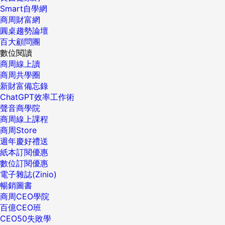
Smart自學網
商周財富網
圓桌趨勢論壇
百大顧問團
數位閱讀
商周線上讀
商周共學圈
新財富備忘錄
ChatGPT效率工作術
聲音商學院
商周線上課程
商周Store
週年慶好禮送
紙本訂閱優惠
數位訂閱優惠
電子雜誌(Zinio)
暢銷圖書
商周CEO學院
百億CEO班
CEO50失敗學