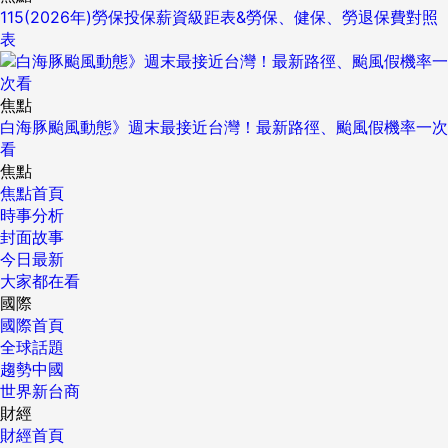
115(2026年)勞保投保薪資級距表&勞保、健保、勞退保費對照
表
焦點
白海豚颱風動態》週末最接近台灣！最新路徑、颱風假機率一次
看
焦點
焦點首頁
時事分析
封面故事
今日最新
大家都在看
國際
國際首頁
全球話題
趨勢中國
世界新台商
財經
財經首頁