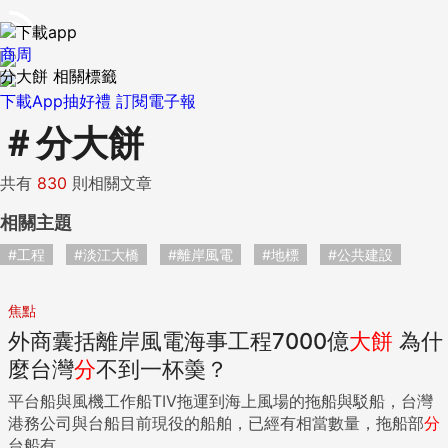
商周
分大餅 相關標籤
下載App抽好禮
訂閱電子報
＃
分大餅
共有
830
則相關文章
相關主題
#工程
#淡江大橋
#離岸風電
#地標
#公共建設
焦點
外商囊括離岸風電海事工程7000億
大餅
為什
麼台灣
分
不到一杯羮？
平台船與風機工作船TIV拖運到海上風場的拖船與駁船，台灣
港務公司與台船目前現役的船舶，已經有相當數量，拖船部
分
台船有...