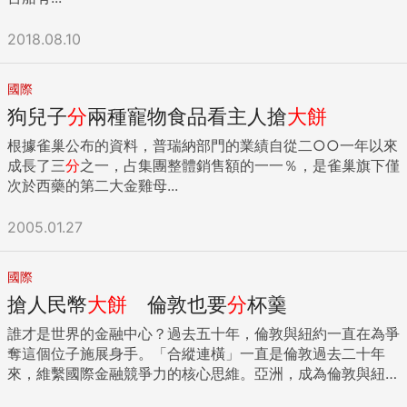
2018.08.10
國際
狗兒子
分
兩種寵物食品看主人搶
大餅
根據雀巢公布的資料，普瑞納部門的業績自從二○○一年以來
成長了三
分
之一，占集團整體銷售額的一一％，是雀巢旗下僅
次於西藥的第二大金雞母...
2005.01.27
國際
搶人民幣
大餅
倫敦也要
分
杯羹
誰才是世界的金融中心？過去五十年，倫敦與紐約一直在為爭
奪這個位子施展身手。「合縱連橫」一直是倫敦過去二十年
來，維繫國際金融競爭力的核心思維。亞洲，成為倫敦與紐約
競爭新一波的戰場。 「我想，人民幣（離岸）業務大到香港無