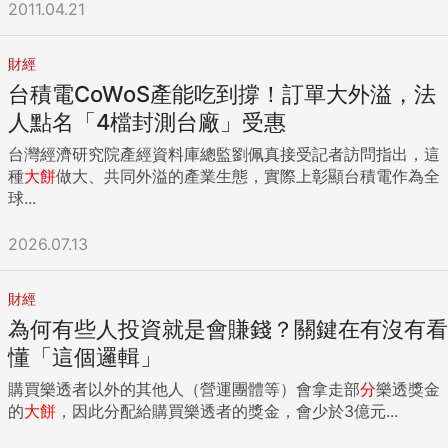
法單獨吃下，」四月十二日，將鏡頭拉到上海，倫敦金融城市
2011.04.21
長白爾雅（Alderman Michael Bear）與上海市簽訂合作備忘
錄，直言倫敦要承做人民幣離岸業務，與香港等金融中心競爭
財經
的企圖心。 再回推到一個月前的倫敦金融城，英國的金融心
台積電CoWoS產能吃到撐！訂單大外溢，法
臟。白爾雅招待包括《商業周刊》在內的亞洲國際媒體記者
團，說明擁抱亞洲的積極態度；隔不到一個月，更展開亞洲巡
人點名「4檔封測台廠」受惠
迴之旅。 今年三月二十二日英國智庫ZYen Group發表全球金
台灣經濟研究院產經資料庫總監劉佩真接受記者訪問指出，這
融中心排名調查，五年前僅三個亞洲城市進入全球前二十大，
種
大餅
做大、共同外溢的產業生態，實際上彰顯台積電作為全
如今香港、新加坡、上海，甚至台北等八個城市名列其中。這
球...
就不難理解，白爾雅積極參訪的戰略目的。 倫敦證交所吸引亞
洲資金停泊，歡迎包括台灣企業在當地第二上市。舉例來說，
2026.07.13
遠雄集團今年一月二十日才到倫敦掛牌第二上市，「審查期比
其他地方短，對中國投資不受五千萬美元投資上限限制，」則
是遠雄選擇倫敦的原因。 然而當前，倫敦與紐約都面臨金融修
財經
法的政治壓力。「過去英國的金融監理哲學是等犯錯證據出現
為何有些人投資就是會賺錢？關鍵在有沒有看
才處理，我們現在希望可以有更多預防機制。」英國金融服務
懂「這個邏輯」
管理局（FSA）首長Hector Sants表示。 籌資管道變多，有利
台企 金融機構管理趨嚴，讓英國金融巨擘巴克萊銀行與滙豐銀
購買樂透者以外的其他人（營運團體等）會拿走部
分
樂透獎金
行有意將總部搬離倫敦，還引發紐約與倫敦兩大市長口水戰。
的
大餅
，因此分配給購買樂透者的獎金，會少於3億元...
外電報導紐約市長彭博（Michael Bloomberg）歡迎巴克萊消
息曝光，倫敦市長強生（Boris Johnson）回擊，要紐約把手