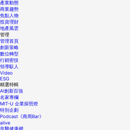
產業動態
商業趨勢
焦點人物
投資理財
地產風雲
管理
管理首頁
創新策略
數位轉型
行銷密技
領導馭人
Video
ESG
精選特輯
AI創新百強
名家專欄
MIT-U 企業探照燈
特別企劃
Podcast《商周Bar》
alive
良醫健康網