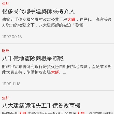
焦點
很多民代聯手建築師乘機介入
儘管五千億商機的眷村改建公共工程
大餅
，在民代、高官等多
方勢力的較勁之下，八大建築師的被迫「割愛...
1997.09.18
財經
八千億地震險商機爭霸戰
財政部宣布將研究銀行房貸火險自動附加地震險，產險業者對
此大表支持，準備搶攻市場
大餅
。...
1999.11.18
焦點
八大建築師痛失五千億眷改商機
盼能分食
大餅
由於這筆五千多億元的眷改
大餅
，係當初行政院