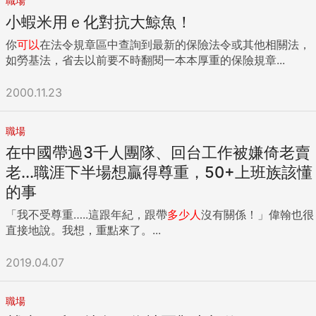
職場
小蝦米用ｅ化對抗大鯨魚！
你
可以
在法令規章區中查詢到最新的保險法令或其他相關法，
如勞基法，省去以前要不時翻閱一本本厚重的保險規章...
2000.11.23
職場
在中國帶過3千人團隊、回台工作被嫌倚老賣
老...職涯下半場想贏得尊重，50+上班族該懂
的事
「我不受尊重…..這跟年紀，跟帶
多少人
沒有關係！」偉翰也很
直接地說。我想，重點來了。...
2019.04.07
職場