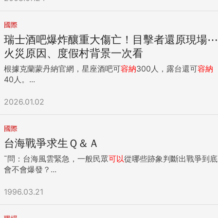
國際
瑞士酒吧爆炸釀重大傷亡！目擊者還原現場⋯
火災原因、度假村背景一次看
根據克蘭蒙丹納官網，星座酒吧可
容納
300人，露台還可
容納
40人。...
2026.01.02
國際
台海戰爭求生Ｑ＆Ａ
ˉ問：台海風雲緊急，一般民眾
可以
從哪些跡象判斷出戰爭到底
會不會爆發？...
1996.03.21