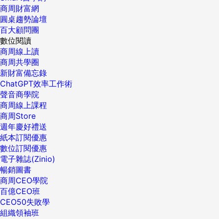
商周財富網
圓桌趨勢論壇
百大顧問團
數位閱讀
商周線上讀
商周共學圈
新財富備忘錄
ChatGPT效率工作術
聲音商學院
商周線上課程
商周Store
週年慶好禮送
紙本訂閱優惠
數位訂閱優惠
電子雜誌(Zinio)
暢銷圖書
商周CEO學院
百億CEO班
CEO50失敗學
組織領袖班