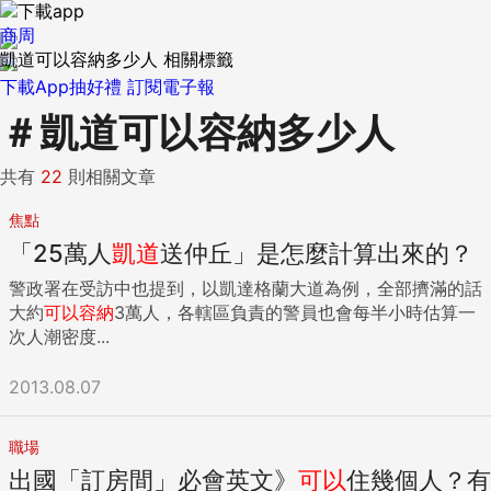
商周
凱道可以容納多少人 相關標籤
下載App抽好禮
訂閱電子報
＃
凱道可以容納多少人
共有
22
則相關文章
焦點
「25萬人
凱道
送仲丘」是怎麼計算出來的？
警政署在受訪中也提到，以凱達格蘭大道為例，全部擠滿的話
大約
可以
容納
3萬人，各轄區負責的警員也會每半小時估算一
次人潮密度...
2013.08.07
職場
出國「訂房間」必會英文》
可以
住幾個人？有