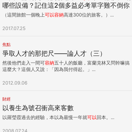
哪些設備？記住這2個多益必考單字難不倒你
（這間旅館一個晚上
可以
容納
高達300位的旅客。）...
2017.07.25
焦點
爭取人才的那把尺——論人才（三）
然後他們走入一間可
容納
五十人的飯廳，富蘭克林又問幹嘛搞
這麼大？這個人又說：「因為我付得起。」...
2012.09.06
財經
以養生為號召衝高來客數
以羅瑩霞過去的經驗，本以為最慢一年就
可以
回本。...
2008.07.24