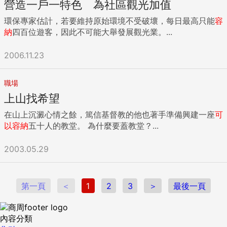
營造一戶一特色 為社區觀光加值
環保專家估計，若要維持原始環境不受破壞，每日最高只能
容
納
四百位遊客，因此不可能大舉發展觀光業。...
2006.11.23
職場
上山找希望
在山上沉澱心情之餘，篤信基督教的他也著手準備興建一座
可
以
容納
五十人的教堂。 為什麼要蓋教堂？...
2003.05.29
第一頁
＜
1
2
3
＞
最後一頁
內容分類