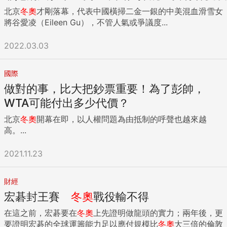
北京
冬奧
才剛落幕，代表中國橫掃二金一銀的中美混血滑雪女
將谷愛凌（Eileen Gu），不管人氣或爭議度...
2022.03.03
國際
做對的事，比大把鈔票重要！為了彭帥，
WTA可能付出多少代價？
北京
冬奧
開幕在即，以人權問題為由抵制的呼聲也越來越
高。...
2021.11.23
財經
宏碁封王賽
冬奧
戰役輸不得
在這之前，宏碁要在
冬奧
上先證明做龍頭的實力；兩年後，更
要證明宏碁的全球運籌能力足以應付規模比
冬奧
大三倍的倫敦