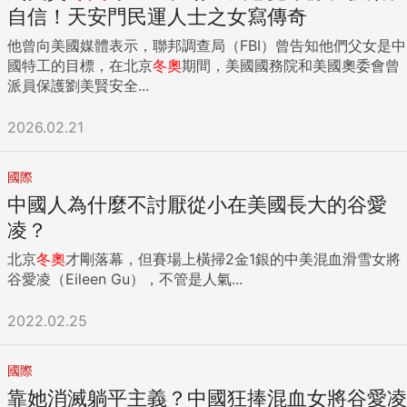
自信！天安門民運人士之女寫傳奇
他曾向美國媒體表示，聯邦調查局（FBI）曾告知他們父女是中
國特工的目標，在北京
冬奧
期間，美國國務院和美國奧委會曾
派員保護劉美賢安全...
2026.02.21
國際
中國人為什麼不討厭從小在美國長大的谷愛
凌？
北京
冬奧
才剛落幕，但賽場上橫掃2金1銀的中美混血滑雪女將
谷愛凌（Eileen Gu），不管是人氣...
2022.02.25
國際
靠她消滅躺平主義？中國狂捧混血女將谷愛凌