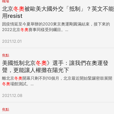
職場
北京
冬奧
被歐美大國外交「抵制」？英文不能
用resist
因疫情延至今夏舉辦的2020東京奧運剛圓滿結束，接下來的
2022北京
冬奧
賽事同樣受到矚目。...
2021.12.01
焦點
美國抵制北京
冬奧
》選手：讓我們在奧運發
聲，更能讓人權攤在陽光下
離北京
冬奧
開幕只剩不到10個月，北京最近開始緊鑼密鼓展開
冬奧
場館測試。...
2021.12.08
焦點