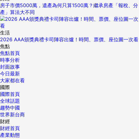
房子市價5000萬，遺產為何只算1500萬？繼承房產「報稅、分
產」算法大不同
生活
2026 AAA頒獎典禮卡司陣容出爐！時間、票價、座位圖一次看
焦點
焦點首頁
時事分析
封面故事
今日最新
大家都在看
國際
國際首頁
全球話題
趨勢中國
世界新台商
財經
財經首頁
產業動態