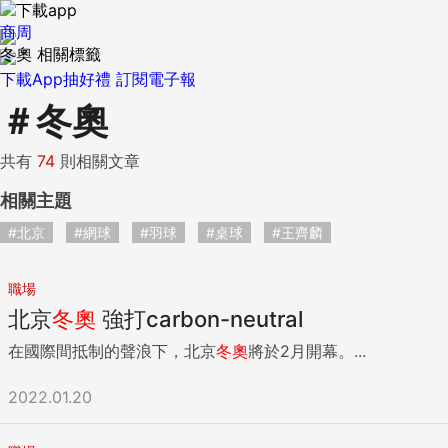
商周
冬奧 相關標籤
下載App抽好禮
訂閱電子報
＃
冬奧
共有
74
則相關文章
相關主題
#北京
#網球
#羽球
#桌球
#王齊麟
職場
北京
冬奧
強打carbon-neutral
在國際間抵制的聲浪下，北京
冬奧
將於2月開幕。...
2022.01.20