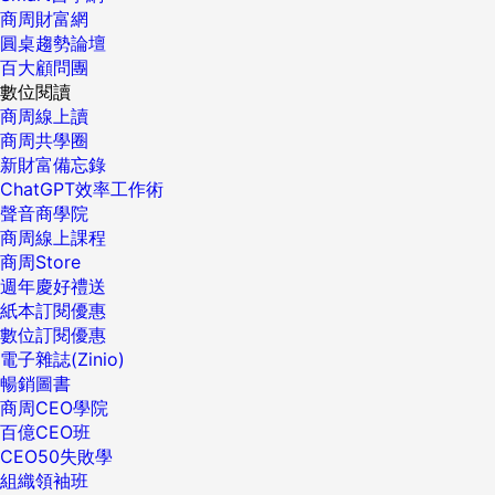
商周財富網
圓桌趨勢論壇
百大顧問團
數位閱讀
商周線上讀
商周共學圈
新財富備忘錄
ChatGPT效率工作術
聲音商學院
商周線上課程
商周Store
週年慶好禮送
紙本訂閱優惠
數位訂閱優惠
電子雜誌(Zinio)
暢銷圖書
商周CEO學院
百億CEO班
CEO50失敗學
組織領袖班