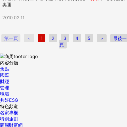
奧運...
2010.02.11
第一頁
＜
1
2
3
4
5
＞
最後一
頁
內容分類
焦點
國際
財經
管理
職場
共好ESG
特色頻道
名家專欄
特別企劃
商周財富網