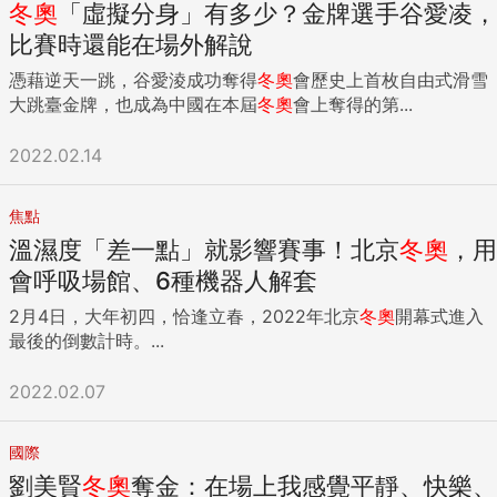
冬奧
「虛擬分身」有多少？金牌選手谷愛凌，
比賽時還能在場外解說
憑藉逆天一跳，谷愛淩成功奪得
冬奧
會歷史上首枚自由式滑雪
大跳臺金牌，也成為中國在本屆
冬奧
會上奪得的第...
2022.02.14
焦點
溫濕度「差一點」就影響賽事！北京
冬奧
，用
會呼吸場館、6種機器人解套
2月4日，大年初四，恰逢立春，2022年北京
冬奧
開幕式進入
最後的倒數計時。...
2022.02.07
國際
劉美賢
冬奧
奪金：在場上我感覺平靜、快樂、