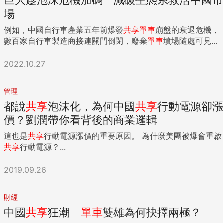
場
例如，中國自行車產業五年前爆發
共享
單車
崩盤的衰退危機，
數百家自行車製造商接連關門倒閉，廢棄
單車
墳場隨處可見...
2022.10.27
管理
都說
共享
泡沫化，為何中國
共享
行動電源卻漲
價？劉潤帶你看背後的商業邏輯
這也是
共享
行動電源漲價的重要原因。 為什麼美團被爆會重啟
共享
行動電源？...
2019.09.26
財經
中國
共享
狂潮
單車
雙雄為何抉擇兩極？