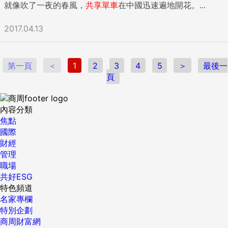
就像吹了一夜的春風，
共享
單車
在中國迅速遍地開花。...
2017.04.13
第一頁
＜
1
2
3
4
5
＞
最後一
頁
內容分類
焦點
國際
財經
管理
職場
共好ESG
特色頻道
名家專欄
特別企劃
商周財富網