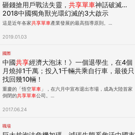
砸錢搶用戶戰法失靈，
共享
單車
神話破滅…
2018中國獨角獸光環幻滅的3大啟示
這是近年各家
共享
單車
產業發展的最高指導原則。...
2019.01.03
國際
中國
共享
經濟大泡沫！》一個退學生，在4個
月燒掉1千萬；投入1千輛共乘自行車，最後只
找回幾10輛！
重慶的「悟空
單車
」，在六月中宣布退出市場，成為大陸首家
倒閉的
共享
單車
公司。...
2017.06.24
職場
巨大趁泡沫危機加碼 減碳生態系救活中國市