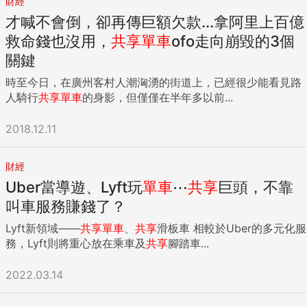
財經
才喊不會倒，卻再傳巨額欠款...拿阿里上百億
救命錢也沒用，
共享
單車
ofo走向崩毀的3個
關鍵
時至今日，在廣州客村人潮洶湧的街道上，已經很少能看見路
人騎行
共享
單車
的身影，但僅僅在半年多以前...
2018.12.11
財經
Uber當導遊、Lyft玩
單車
⋯
共享
巨頭，不靠
叫車服務賺錢了？
Lyft新領域——
共享
單車
、
共享
滑板車 相較於Uber的多元化服
務，Lyft則將重心放在乘車及
共享
腳踏車...
2022.03.14