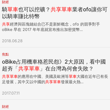
財經
騎
單車
也可以挖礦？
共享
單車
業者ofo讓你可
以騎車賺比特幣
共享
經濟與區塊鏈結合已不是新鮮概念，ofo 的競爭對手
oBike 早在 2017 年年底就宣布推出加密貨幣...
2018.06.28
焦點
oBike占用機車格惹民怨》2大原因，看中國
超夯「
共享
單車
」在台灣為何會失敗？
共享
單車
的應用在中國、美國及歐洲等
單車
大國在近年已有長
足發展，其中又以中國的
共享
單車
發展最火熱...
2017.07.11
財經