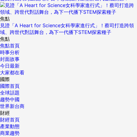
焦點
見證「A Heart for Science女科學家進行式」！蔡司打造跨領
域、跨世代對話舞台，為下一代播下STEM探索種子
焦點
焦點首頁
時事分析
封面故事
今日最新
大家都在看
國際
國際首頁
全球話題
趨勢中國
世界新台商
財經
財經首頁
產業動態
商業趨勢