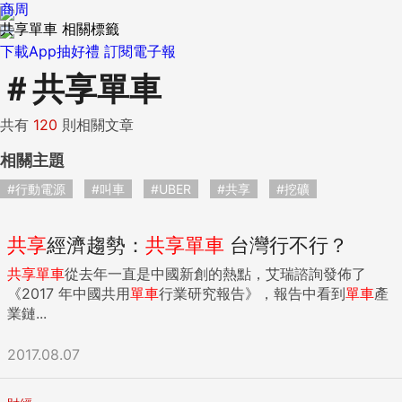
商周
共享單車 相關標籤
下載App抽好禮
訂閱電子報
＃
共享單車
共有
120
則相關文章
相關主題
#行動電源
#叫車
#UBER
#共享
#挖礦
共享
經濟趨勢：
共享
單車
台灣行不行？
共享
單車
從去年一直是中國新創的熱點，艾瑞諮詢發佈了
《2017 年中國共用
單車
行業研究報告》，報告中看到
單車
產
業鏈...
2017.08.07