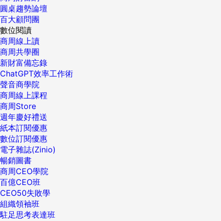
圓桌趨勢論壇
百大顧問團
數位閱讀
商周線上讀
商周共學圈
新財富備忘錄
ChatGPT效率工作術
聲音商學院
商周線上課程
商周Store
週年慶好禮送
紙本訂閱優惠
數位訂閱優惠
電子雜誌(Zinio)
暢銷圖書
商周CEO學院
百億CEO班
CEO50失敗學
組織領袖班
駐足思考表達班