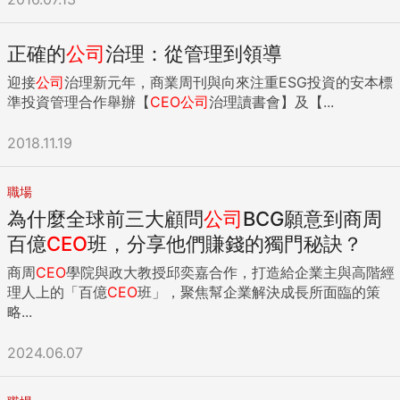
正確的
公司
治理：從管理到領導
迎接
公司
治理新元年，商業周刊與向來注重ESG投資的安本標
準投資管理合作舉辦【
CEO
公司
治理讀書會】及【...
2018.11.19
職場
為什麼全球前三大顧問
公司
BCG願意到商周
百億
CEO
班，分享他們賺錢的獨門秘訣？
商周
CEO
學院與政大教授邱奕嘉合作，打造給企業主與高階經
理人上的「百億
CEO
班」，聚焦幫企業解決成長所面臨的策
略...
2024.06.07