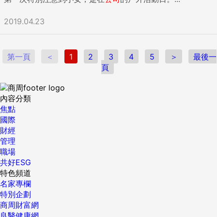
2019.04.23
第一頁
＜
1
2
3
4
5
＞
最後一
頁
內容分類
焦點
國際
財經
管理
職場
共好ESG
特色頻道
名家專欄
特別企劃
商周財富網
良醫健康網