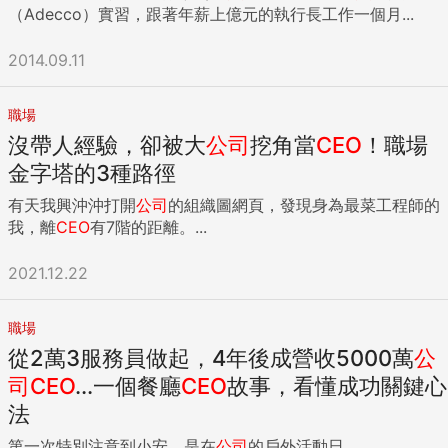
（Adecco）實習，跟著年薪上億元的執行長工作一個月...
2014.09.11
職場
沒帶人經驗，卻被大
公司
挖角當
CEO
！職場
金字塔的3種路徑
有天我興沖沖打開
公司
的組織圖網頁，發現身為最菜工程師的
我，離
CEO
有7階的距離。...
2021.12.22
職場
從2萬3服務員做起，4年後成營收5000萬
公
司
CEO
...一個餐廳
CEO
故事，看懂成功關鍵心
法
第一次特別注意到小安，是在
公司
的戶外活動日。...