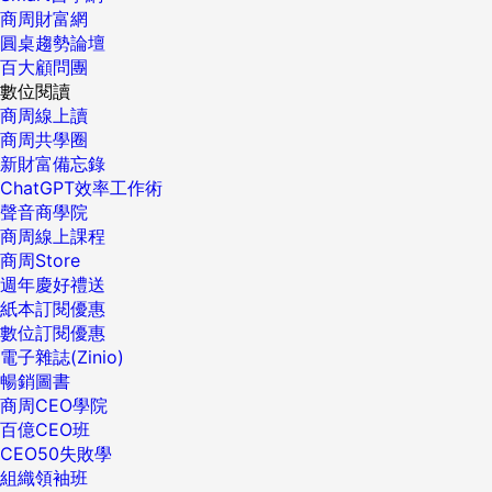
商周財富網
圓桌趨勢論壇
百大顧問團
數位閱讀
商周線上讀
商周共學圈
新財富備忘錄
ChatGPT效率工作術
聲音商學院
商周線上課程
商周Store
週年慶好禮送
紙本訂閱優惠
數位訂閱優惠
電子雜誌(Zinio)
暢銷圖書
商周CEO學院
百億CEO班
CEO50失敗學
組織領袖班