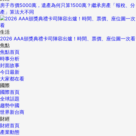
房子市價5000萬，遺產為何只算1500萬？繼承房產「報稅、分
產」算法大不同
生活
2026 AAA頒獎典禮卡司陣容出爐！時間、票價、座位圖一次看
焦點
焦點首頁
時事分析
封面故事
今日最新
大家都在看
國際
國際首頁
全球話題
趨勢中國
世界新台商
財經
財經首頁
產業動態