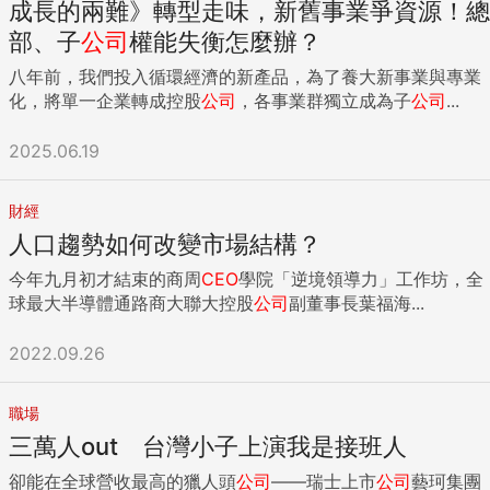
成長的兩難》轉型走味，新舊事業爭資源！總
部、子
公司
權能失衡怎麼辦？
八年前，我們投入循環經濟的新產品，為了養大新事業與專業
化，將單一企業轉成控股
公司
，各事業群獨立成為子
公司
...
2025.06.19
財經
人口趨勢如何改變市場結構？
今年九月初才結束的商周
CEO
學院「逆境領導力」工作坊，全
球最大半導體通路商大聯大控股
公司
副董事長葉福海...
2022.09.26
職場
三萬人out 台灣小子上演我是接班人
卻能在全球營收最高的獵人頭
公司
——瑞士上市
公司
藝珂集團