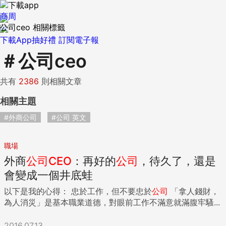
商周
公司ceo 相關標籤
下載App抽好禮
訂閱電子報
＃
公司ceo
共有
2386
則相關文章
相關主題
#外商公司
#公司 英文
職場
外商
公司
CEO
：再好的
公司
，待久了，還是
會變成一個井底蛙
以下是我的心得： 忠於工作，但不要忠於
公司
「拿人錢財，
為人消災」是基本職業道德，對眼前工作不滿意就滿腹牢騷...
2016.07.13