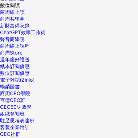
數位閱讀
商周線上讀
商周共學圈
新財富備忘錄
ChatGPT效率工作術
聲音商學院
商周線上課程
商周Store
週年慶好禮送
紙本訂閱優惠
數位訂閱優惠
電子雜誌(Zinio)
暢銷圖書
商周CEO學院
百億CEO班
CEO50失敗學
組織領袖班
駐足思考表達班
客製企業培訓
CEO社群