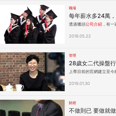
職場
每年薪水多24萬
透過獵頭
公司介紹
，有一
2018.05.22
管理
28歲女二代操盤
上尊目前的官網建立至今
2019.01.30
財經
不做則已 要做就