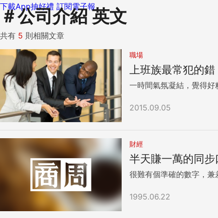
下載App抽好禮
訂閱電子報
＃
公司介紹 英文
共有
5
則相關文章
職場
上班族最常犯的錯：跟
一時間氣氛凝結，覺得好
2015.09.05
財經
半天賺一萬的同步
很難有個準確的數字，兼
1995.06.22