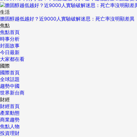
生活
膽固醇越低越好？近9000人實驗破解迷思：死亡率沒明顯差異
焦點
焦點首頁
時事分析
封面故事
今日最新
大家都在看
國際
國際首頁
全球話題
趨勢中國
世界新台商
財經
財經首頁
產業動態
商業趨勢
焦點人物
投資理財