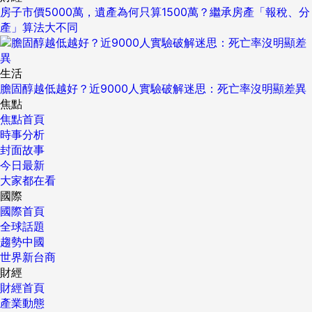
房子市價5000萬，遺產為何只算1500萬？繼承房產「報稅、分
產」算法大不同
生活
膽固醇越低越好？近9000人實驗破解迷思：死亡率沒明顯差異
焦點
焦點首頁
時事分析
封面故事
今日最新
大家都在看
國際
國際首頁
全球話題
趨勢中國
世界新台商
財經
財經首頁
產業動態