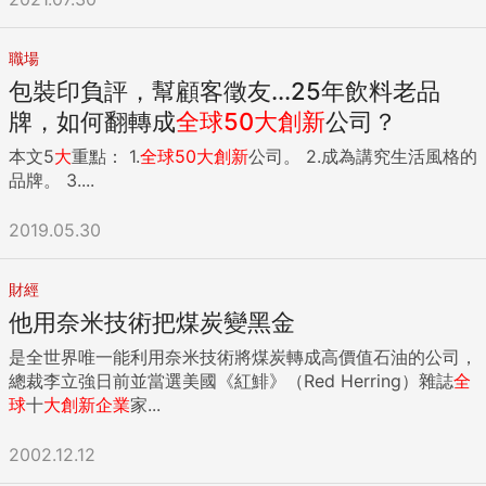
職場
包裝印負評，幫顧客徵友...25年飲料老品
牌，如何翻轉成
全球
50
大
創新
公司？
本文5
大
重點： 1.
全球
50
大
創新
公司。 2.成為講究生活風格的
品牌。 3....
2019.05.30
財經
他用奈米技術把煤炭變黑金
是全世界唯一能利用奈米技術將煤炭轉成高價值石油的公司，
總裁李立強日前並當選美國《紅鯡》（Red Herring）雜誌
全
球
十
大
創新
企業
家...
2002.12.12