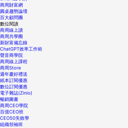
商周財富網
圓桌趨勢論壇
百大顧問團
數位閱讀
商周線上讀
商周共學圈
新財富備忘錄
ChatGPT效率工作術
聲音商學院
商周線上課程
商周Store
週年慶好禮送
紙本訂閱優惠
數位訂閱優惠
電子雜誌(Zinio)
暢銷圖書
商周CEO學院
百億CEO班
CEO50失敗學
組織領袖班