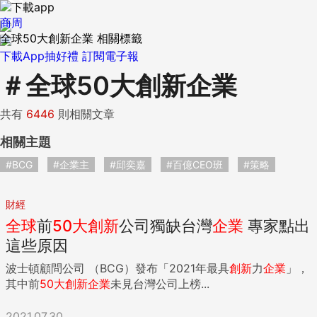
商周
全球50大創新企業 相關標籤
下載App抽好禮
訂閱電子報
＃
全球50大創新企業
共有
6446
則相關文章
相關主題
#BCG
#企業主
#邱奕嘉
#百億CEO班
#策略
財經
全球
前
50
大
創新
公司獨缺台灣
企業
專家點出
這些原因
波士頓顧問公司 （BCG）發布「2021年最具
創新
力
企業
」，
其中前
50
大
創新
企業
未見台灣公司上榜...
2021.07.30