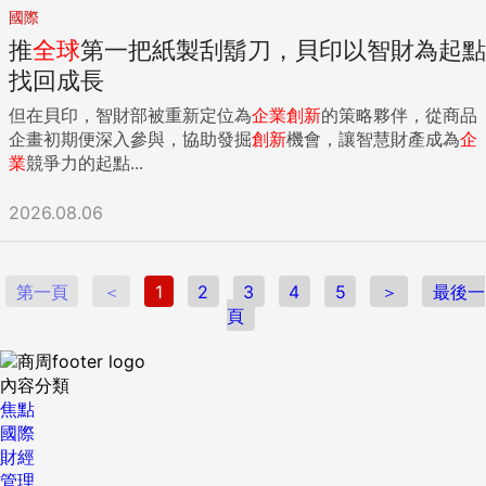
國際
推
全球
第一把紙製刮鬍刀，貝印以智財為起點
找回成長
但在貝印，智財部被重新定位為
企業
創新
的策略夥伴，從商品
企畫初期便深入參與，協助發掘
創新
機會，讓智慧財產成為
企
業
競爭力的起點...
2026.08.06
第一頁
＜
1
2
3
4
5
＞
最後一
頁
內容分類
焦點
國際
財經
管理