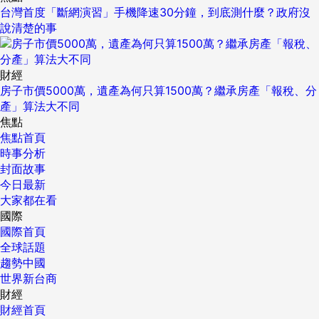
台灣首度「斷網演習」手機降速30分鐘，到底測什麼？政府沒
說清楚的事
財經
房子市價5000萬，遺產為何只算1500萬？繼承房產「報稅、分
產」算法大不同
焦點
焦點首頁
時事分析
封面故事
今日最新
大家都在看
國際
國際首頁
全球話題
趨勢中國
世界新台商
財經
財經首頁