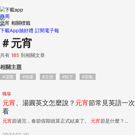
商周
元宵 相關標籤
下載App抽好禮
訂閱電子報
＃
元宵
共有
185
則相關文章
相關主題
#湯圓
#熱量
#主燈
#粽子
#節氣
職場
元宵
、湯圓英文怎麼說？
元宵
節常見英語一次
看
元宵
節過完，春節假期就算正式結束了。
元宵
節是什麼？...
2024.02.20