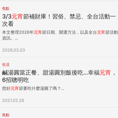
焦點
3/3
元宵
節補財庫！習俗、禁忌、全台活動一
次看
本文整理2026年
元宵
節日期、開運方法，以及全台
元宵
節活動
資訊。...
2026.03.03
生活
鹹湯圓當正餐、甜湯圓別飯後吃…幸福
元宵
，
6招聰明吃
想好
元宵
節要吃什麼湯圓了嗎？...
2021.02.26
焦點