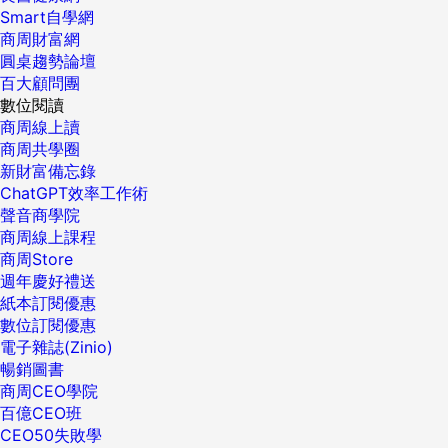
Smart自學網
商周財富網
圓桌趨勢論壇
百大顧問團
數位閱讀
商周線上讀
商周共學圈
新財富備忘錄
ChatGPT效率工作術
聲音商學院
商周線上課程
商周Store
週年慶好禮送
紙本訂閱優惠
數位訂閱優惠
電子雜誌(Zinio)
暢銷圖書
商周CEO學院
百億CEO班
CEO50失敗學