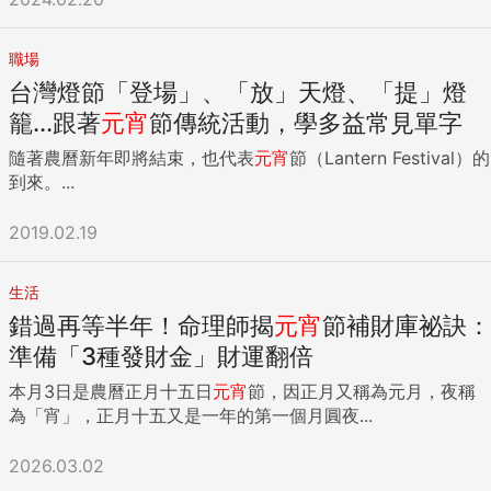
職場
台灣燈節「登場」、「放」天燈、「提」燈
籠...跟著
元宵
節傳統活動，學多益常見單字
隨著農曆新年即將結束，也代表
元宵
節（Lantern Festival）的
到來。...
2019.02.19
生活
錯過再等半年！命理師揭
元宵
節補財庫祕訣：
準備「3種發財金」財運翻倍
本月3日是農曆正月十五日
元宵
節，因正月又稱為元月，夜稱
為「宵」，正月十五又是一年的第一個月圓夜...
2026.03.02