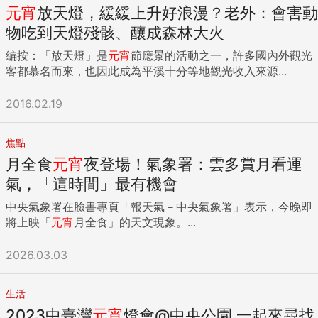
元宵
放天燈，緩緩上升好浪漫？老外：會害動
物吃到天燈殘骸、釀成森林大火
編按：「放天燈」是
元宵
節應景的活動之一，許多國內外觀光
客都慕名而來，也因此成為平溪十分等地觀光收入來源...
2016.02.19
焦點
月全食
元宵
夜登場！氣象署：雲多賞月看運
氣，「這時間」最有機會
中央氣象署在臉書專頁「報天氣－中央氣象署」表示，今晚即
將上映「
元宵
月全食」的天文現象。...
2026.03.03
生活
2023中臺灣
元宵
燈會@中央公園 一起來尋找