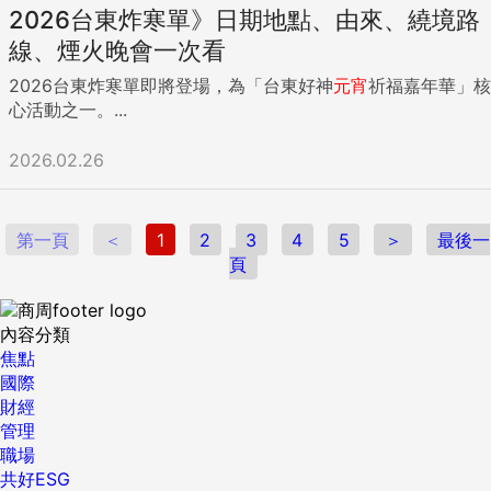
2026台東炸寒單》日期地點、由來、繞境路
線、煙火晚會一次看
2026台東炸寒單即將登場，為「台東好神
元宵
祈福嘉年華」核
心活動之一。...
2026.02.26
第一頁
＜
1
2
3
4
5
＞
最後一
頁
內容分類
焦點
國際
財經
管理
職場
共好ESG