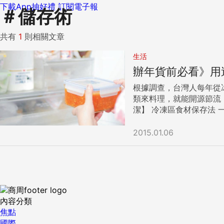
下載App抽好禮
訂閱電子報
＃
儲存術
共有
1
則相關文章
生活
辦年貨前必看》用
根據調查，台灣人每年從冰箱丟棄的食物，
類來料理，就能開源節流，
潔】 冷凍區食材保存法 一、絞肉冷凍處理法 1.將剪成長條的萬用烤紙圈圍在保鮮盒四周。 2.以保鮮盒底部大小為基準，鋪上合尺寸的烤紙。 3.將適量的
絞肉平鋪一層在保鮮盒裡。 4.在鋪平的絞肉上面再鋪上一張烤紙 5.再鋪上一層適量的絞肉，以此方式往上加層。 6.最上層需再加上烤紙，
即完成保存。 二、整條魚冷凍包法 1.將過長的魚尾巴剪掉。 2.將魚斜放在烤紙上。 3.以斜包的方式將魚包好。 4.最後用鋁箔紙包裹，當作外層。 三、濃
2015.01.06
高湯或肉燥冷凍法 1.將高湯倒入大格製冰盒裡。 2.利用玻璃材質的保鮮盒保存做好的高湯塊或肉燥冰塊。 四、冷藏食材保存法 1.利用小盒子分類擺放小包
醬料、調味包。 2.利用鐵製保鮮盒或舊便當擺放調味醬料類。 3.熟食類用玻璃保鮮盒保存。 補充：冰箱收納前清潔 冰箱清潔非常重要，因為會接觸到食
物，所以必須使用不含化學成分的天然
內容分類
焦點
國際