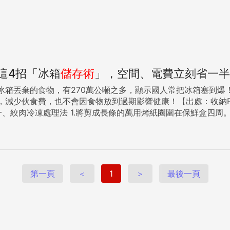
這4招「冰箱
儲存術
」，空間、電費立刻省一半
有270萬公噸之多，顯示國人常把冰箱塞到爆！ 其實改變食物隨意存放冰箱的壞習慣，並減少食物量，充
減少伙食費，也不會因食物放到過期影響健康！【出處：收納Pla
最後蓋緊蓋子
清潔劑！快快檢視你家的冰箱把討人厭的異味髒污趕光光吧。 利用醋水替冰箱殺菌 冰箱開來開
第一頁
＜
1
＞
最後一頁
摸過，容易有細菌，可用醋水來擦拭，保持乾淨。 原文請見 {DS_BOX_11683} ...