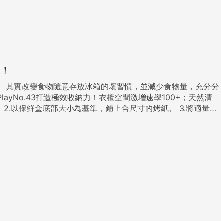
！
分分
yNo.43打造極效收納力！衣櫃空間激增速學100+；天然清
去，家中每個人都