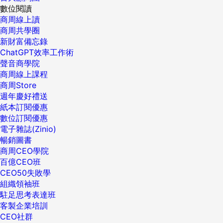
數位閱讀
商周線上讀
商周共學圈
新財富備忘錄
ChatGPT效率工作術
聲音商學院
商周線上課程
商周Store
週年慶好禮送
紙本訂閱優惠
數位訂閱優惠
電子雜誌(Zinio)
暢銷圖書
商周CEO學院
百億CEO班
CEO50失敗學
組織領袖班
駐足思考表達班
客製企業培訓
CEO社群