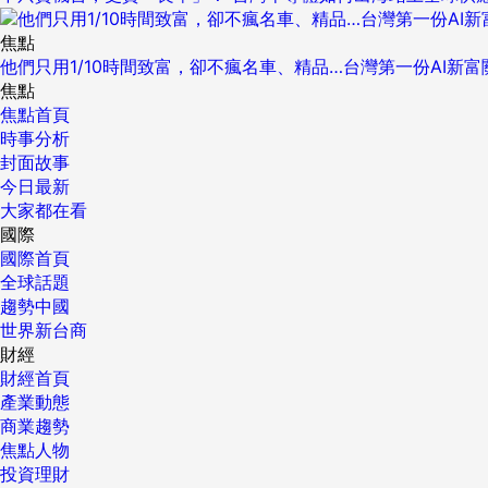
焦點
他們只用1/10時間致富，卻不瘋名車、精品…台灣第一份AI新
焦點
焦點首頁
時事分析
封面故事
今日最新
大家都在看
國際
國際首頁
全球話題
趨勢中國
世界新台商
財經
財經首頁
產業動態
商業趨勢
焦點人物
投資理財