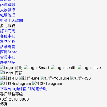
導的指導，認真參與每一次培訓，把專業技能補齊，把信心建
兩岸國際
立起來」，一旦容許放下身段「掏空」自己，裝進別人寶貴的
人物報導
獨門秘技，回饋的滿足感勢必超乎期待。 「所以現在在玫琳
職場管理
凱，賺錢不是我最在意的事，目標設定在未來幾年成為首席督
申請七天試閱
導，希望藉由擴大團隊規模，幫助更多人蛻變成長」，尤其玫
多元服務
琳凱的企業核心本質，正是致力於豐富女性人生，「如果真能
訂閱商周
當上首席，代表我已經幫助許多女性，生活更充實、收入更優
客服中心
渥、家庭更幸福」，當周圍每個人都成為更好的人時，衍生的
常見問答
蝴蝶效應，將是整體社會因為有了我們美麗又美好。 ...
活動總覽
商周Store
會員中心
序號兌換
下載App抽好禮
訂閱電子報
客戶服務專線
(02) 2510-8888
傳真