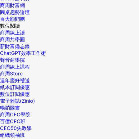
商周財富網
圓桌趨勢論壇
百大顧問團
數位閱讀
商周線上讀
商周共學圈
新財富備忘錄
ChatGPT效率工作術
聲音商學院
商周線上課程
商周Store
週年慶好禮送
紙本訂閱優惠
數位訂閱優惠
電子雜誌(Zinio)
暢銷圖書
商周CEO學院
百億CEO班
CEO50失敗學
組織領袖班