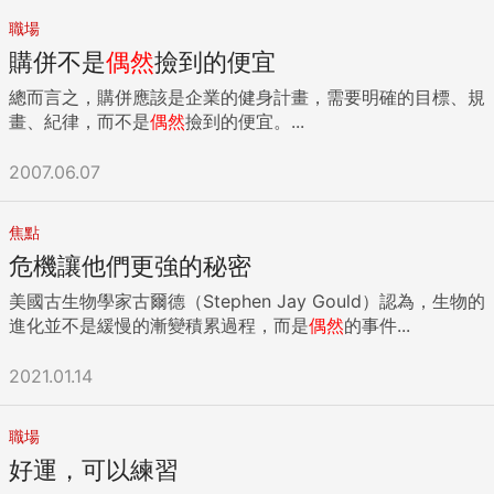
為例，每次參加陌生場合的活動，我都會提早至少半個小時到
職場
場，除了可以事先熟悉環境、了解流程，讓自己有些心理準備
購併不是
偶然
撿到的便宜
外，主要是可以找個不受打擾的庇護所（例如洗手間）整理儀
容、對鏡子練習微笑、自我催眠。就像進入遊樂園鬼屋，只要
總而言之，購併應該是企業的健身計畫，需要明確的目標、規
知道鬼會在哪裡出現，並相信自己的勇氣可以克服一切，問題
畫、紀律，而不是
偶然
撿到的便宜。...
就簡單多了。 TIP2：先估狗、30秒的電梯介紹 參加社交活動
前可以「先估狗」，噢，我是說上網搜尋一下參加者的背景，
2007.06.07
同時也要準備好介紹自己的方法，像是30秒的電梯介紹
（elevator pitch），例如「我是某某，與某某人在某某公司
焦點
上班，我主要負責什麼樣的業務，最近在忙（或目標是）什麼
什麼。」 賽門．西奈克（Simon Sinek）在其著作《先問，為
危機讓他們更強的秘密
什麼？》中說，「我們沒辦法跟有影響力的人連上線，就是因
美國古生物學家古爾德（Stephen Jay Gould）認為，生物的
為我們講太多自己在做什麼、怎麼做，但人家真正會有興趣
進化並不是緩慢的漸變積累過程，而是
偶然
的事件...
的，是你為什麼要做。」 TIP3：先想好「如果續攤……」 天下
無不散的宴席，但如果正和大人物或正妹聊到興頭上，你應該
2021.01.14
不會想放棄這個大好機會吧？那你就要先做好功課，在恰當的
時機說：「附近有家很有特色的咖啡廳，要不要一起去看
看？」會比直接要LINE帳號更有乘勝追擊的效果。 如果你捨不
職場
得離開一屋子的潛在VIP，奉勸你要「重質不重量」。面對現
好運，可以練習
實吧！我們都知道，內向者沒辦法像花蝴蝶般滿場飛舞，掌握