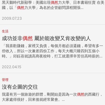
眼前的機會比漫無目的地亂抓對我們來說更有效益。 TIP4：找
黑天鵝時代新顯學：美國出現
偶然
力大學、日本書籍狂賣 在美
好撤退的方法 我曾經參加過深山豪宅裡的派對，散場時，所有
國，以「
偶然
力大學」為名的企管顧問課程開張...
的計程車不是迷路就是拒載，讓半屋子酒酣耳熱的紳士淑女尷
尬不已。也看過某人開車參加宴會，卻因為錯過停車場規定的
2009.07.23
取車時間，令同行女士不知所措，偏偏他又缺乏靈機一動的幽
默感，只能僵在原地拚命道歉。 請記住，無法優雅退場，一定
生活
會毀了整晚的努力！ 作家羅莉．希格提醒：「事先想好離開的
成功並非
偶然
屬於能改變又肯改變的人
話術，甚至先安排好暗樁在某個時間打電話來拯救你離開現
場。如果是搭別人的車去，身上記得帶點錢，想離開時可以自
「我喜歡賺錢，家裡又負債，每個月都必須還錢，希望有多一
己搭計程車。」 TIP5：穿著亮眼但不誇張 有人說：「要成
些收入，所以一次兼差四份工作，每天大概只睡四到五個小
功，就要比別人多百分之10的努力。」參加社交活動也是，
時。」邱鈺蓓就讀高商夜校時，打工就選擇辛苦但高時薪的大
Real Men Real Style形象顧問公司執行長Antonio Centeno就
夜班工作，畢業後更是一人當多人用，除了休息之外都在拼命
建議：「要比在場其他人穿的好看百分之10。」不要跟人家差
賺錢，但是二十六歲一場意外車禍，被迫躺在醫院病床上的她
2022.04.15
不多，不然很難顯得亮眼；但也不要穿的太誇張，只會把大家
越想越恐慌，因為無法工作意味沒有收入，入不敷出的日子將
都嚇跑。此外，還要注意名片有沒有帶夠、LinkedIn履歷檔案
是一場噩夢。 剛好國小時期就讀的安親班老師在玫琳凱當首
更新沒、手機是不是充飽電。 {DS_BOX_22522} ...
管理
席，由於跟媽媽已是舊識，在關心邱鈺蓓的病況之際得知她的
沒有企圖的交往
擔憂，便提議不妨到玫琳凱試試，因為這是一份即使生病或休
息仍可以賺錢的工作，於是利用出院休養一個月時間審慎思
我還有另一個旅遊的群體，剛開始是因為一次
偶然
的西藏行，
考，最後決定投身這份事業，成為人生中重要的轉捩點。 抱持
大家處得很好，回來後就經常聚會。...
開放心態才能無畏迎接試煉挑戰 個性較霸氣、做事也積極的邱