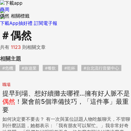
商周
偶然 相關標籤
下載App抽好禮
訂閱電子報
＃
偶然
共有
1123
則相關文章
相關主題
#危機
#旅遊業
#餐飲
#乾杯
#台北流行音樂中心
職場
提早到場、想好續攤去哪裡...擁有好人脈不是
偶然
！聚會前5個準備技巧，「這件事」最重
要
如何決定要不要去？ 有一次與某位話題人物吃飯聊天，不管聊
到什麼話題，她都表示：「我有朋友可以幫忙。」我非常好奇