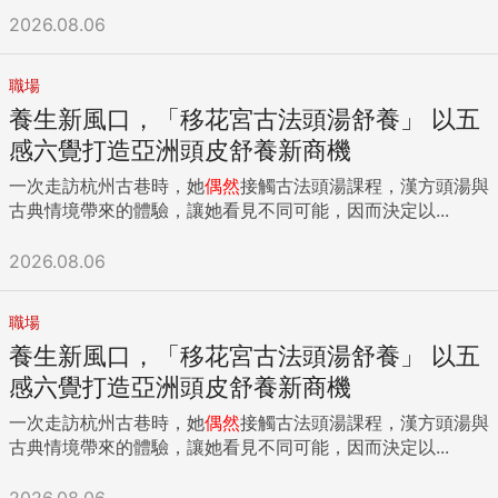
鈺蓓，回想當初開始經營這份事業時，「很多人都跟我說，口
2026.08.06
才應該要好才行，或者人脈要夠廣，得認識許多朋友，但是這
些我通通沒有」，不過她一直是個懂得找方法不找藉口的人，
所以聽到玫琳凱督導說，如果能夠幫助到三百位女生變漂亮，
職場
自然可以累積屬於自己的人脈，並且有機會晉升年收入百萬的
養生新風口，「移花宮古法頭湯舒養」 以五
粉車督導，於是為了拓展社交圈，在數位行銷尚未興盛的十七
感六覺打造亞洲頭皮舒養新商機
年前，她便看準網路平台優勢，成為玫琳凱第一批善用網路社
群的經營者。 邱鈺蓓是先在部落格或臉書，分享日常生活或保
一次走訪杭州古巷時，她
偶然
接觸古法頭湯課程，漢方頭湯與
養化妝技巧，再邀約有興趣的網友出來上課，免費教她們變美
古典情境帶來的體驗，讓她看見不同可能，因而決定以...
以及解決皮膚問題，因為出發點立意良善，不僅口條、經驗與
技巧獲得顯著提升，也很快地打通職場人脈，花了五個月即成
2026.08.06
為業務督導，再一年後又領到粉車，達成月薪十萬、年薪百萬
目標，「可能是工作多年緣故，如果有一個地方，付出認真可
職場
以得到正比收穫，我覺得這就不叫挑戰」，她完全甘之如飴迎
養生新風口，「移花宮古法頭湯舒養」 以五
接各種挑戰，把層層關卡當成克服心魔的試煉機會。 所以邱鈺
蓓強調「你怎麼想很重要！」如同玫琳凱屹立六十年，仍不斷
感六覺打造亞洲頭皮舒養新商機
思考創新轉型，除了提供低門檻創業機會，還研發可無償使用
一次走訪杭州古巷時，她
偶然
接觸古法頭湯課程，漢方頭湯與
的APP、線上商城等完整服務系統，甚至疫情期間每個月依舊
古典情境帶來的體驗，讓她看見不同可能，因而決定以...
推出新品，讓每一位經營者能夠跟著與時俱進，靠著累積智慧
與擴大格局來創造富足人生。 加上邱鈺蓓曾做過比較，玫琳凱
2026.08.06