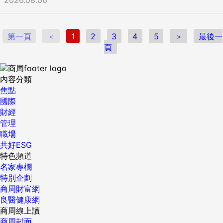
品牌商譽值得信賴之外，免費的培訓制度跟重視樂施精神的企
業文化堪稱同業之最，特別是她經常達成階段目標，每年被招
待出國旅遊或參加典禮聚會，有機會跟同樣是優秀女性的主管
高層們暢談理念願景，「於是進一步感受到公司的用心，總願
第一頁
＜
1
2
3
4
5
＞
最後一
意傾聽站在第一線人員的聲音，認真看待互相合作的夥伴關
頁
係」，讓人更樂意全心投注，把這份工作當成終身事業。 以能
聽的耳與受教的心汲取成功法則 因此耕耘至今十七年，邱鈺蓓
始終無悔堅守這份事業，並且對於正考慮加入或剛加入玫琳凱
內容分類
的有志青年，也大方揭示自己的成功心法，「首先，必須把玫
焦點
琳凱的愛與文化，帶到家人跟朋友身邊，讓他們感受到你的改
國際
變」，她經常看見資深督導是用愛，去包容、去理解與去傾聽
財經
他人，包括她們的下一代，「我自己就有兩位小孩，非常關心
管理
教養問題，曾經請教過如何才能培養出優秀孩子，她們都異口
職場
同聲回應，關鍵是讚美與鼓勵，如同玫琳凱傳遞的『讚美別人
共好ESG
直到成功』信念」，所以只要懂得善用愛的語言，不僅有助於
特色頻道
家庭和樂，人際關係也能加溫，替事業奠定穩固基石。 接著，
名家專欄
邱鈺蓓強調想成功，還應該緊緊跟隨成功人士的腳步，因為他
特別企劃
們的實務經驗與心得體會，比起自行摸索來得受用，可以減少
商周財富網
不必犯的錯誤，目前帶領兩百多人團隊的她，便時時苦口婆心
良醫健康網
叮嚀要有能聽的耳與受教的心，只要願意不斷付出與學習，絕
商周線上讀
對有機會在玫琳凱取得成功，「我就是一路追隨老師或優秀督
商周封面