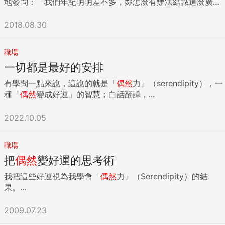
地發問：「我們年紀明明差不多，妳怎麼有辦法結識這麼廣的
人脈！」她真誠地回答：「其實我後來發現，用交朋友的心態
出發就好，不要一開始就想著要從別人身上獲得什麼。」在職
2018.08.30
場社會打滾了一些年，的確有很多時候容易落入「認識的人數
等於人脈」的迷思，若一開始就帶有某種目的性，反而更難看
職場
到他人其他的潛質。 還有實際上，如果你真的很不想參加社交
一切都是最好的安排
活動，相信我，每個明眼人都看得出來。 社交行銷顧問約翰．
科爾科蘭（John Corcoran）建議這時不妨回到初衷自問：
有學問一點來說，這說的就是「
偶然
力」（serendipity），一
「我為什麼要去？」是為了交差、開眼界，還是為了在工作上
種「
偶然
變成好運」的智慧；白話翻譯，...
或人生中更好的發展？如果連半推半就的動機都沒有，還是別
去了吧！在家看點書也會有不錯的收穫。 請拋棄「真討厭、不
2022.10.05
想去、如果不是為了建立人脈，我才不會出席」的被動心態，
秉持正面的態度，試想「去了，可以遇到好久不見的朋友，或
許還可以遇見幾個聊得來的人。」或是「去聽聽看其他人講什
職場
麼，或許我也有可以幫忙的地方。」 【參加社交場合前，你可
把
偶然
變好運的思考術
以這樣問自己】 1. 非去不可的理由是什麼？ 2. 主辦單位是
我把這些好運視為我學會「
偶然
力」（Serendipity）的結
誰？有誰會去？多少人參加？ 3. 這場活動與我（我的工作）有
果。...
什麼關聯性？ 4. 與會者當中，有我認識的人嗎？ 5. 除了社交
外，在那個場合還可以做什麼？ 行前準備的5個技巧 TIP1：提
2009.07.23
前到場暖身 參加社交活動非常需要能量，建議活動前後都要多
休息。另外，需要活動前暖身的人，也要早點到場暖身，以我