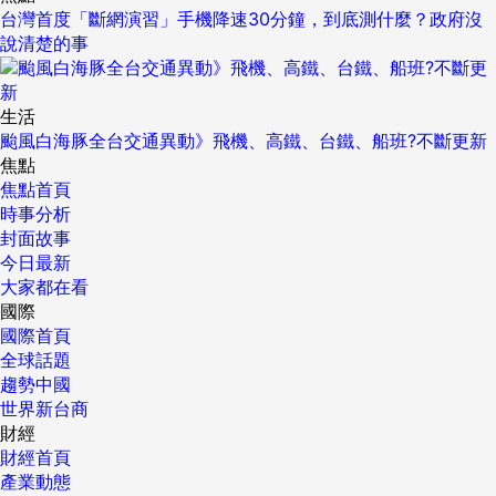
台灣首度「斷網演習」手機降速30分鐘，到底測什麼？政府沒
說清楚的事
生活
颱風白海豚全台交通異動》飛機、高鐵、台鐵、船班?不斷更新
焦點
焦點首頁
時事分析
封面故事
今日最新
大家都在看
國際
國際首頁
全球話題
趨勢中國
世界新台商
財經
財經首頁
產業動態