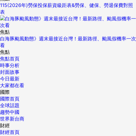
115(2026年)勞保投保薪資級距表&勞保、健保、勞退保費對照
表
焦點
白海豚颱風動態》週末最接近台灣！最新路徑、颱風假機率一次
看
焦點
焦點首頁
時事分析
封面故事
今日最新
大家都在看
國際
國際首頁
全球話題
趨勢中國
世界新台商
財經
財經首頁