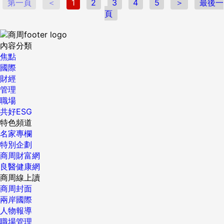
第一頁
＜
1
2
3
4
5
＞
最後一
改革吧！ ...
頁
內容分類
焦點
國際
財經
管理
職場
共好ESG
特色頻道
名家專欄
特別企劃
商周財富網
良醫健康網
商周線上讀
商周封面
兩岸國際
人物報導
職場管理