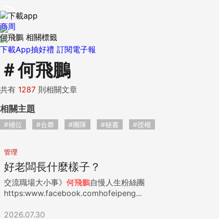
商周
何飛鵬 相關標籤
下載App抽好禮
訂閱電子報
＃
何飛鵬
共有
1287
則相關文章
相關主題
#補位
#合夥
#團隊
#秘書
#授權
管理
好老闆長什麼樣子？
交流職場大小事》
何飛鵬
自慢人生粉絲團
https:www.facebook.comhofeipeng...
2026.07.30