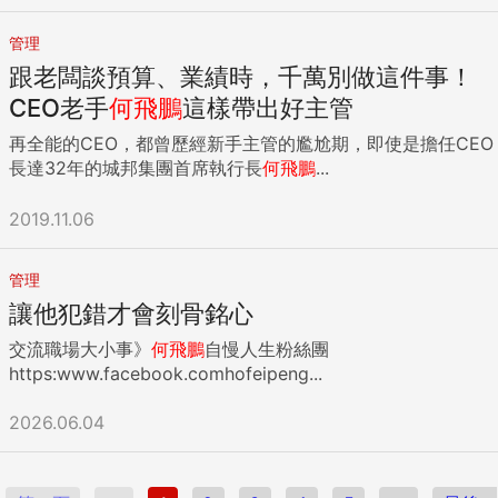
緩病症的方案，離真正有效的改革甚遠。 更可悲的是，年改會
的半吊子改革方案，到了考試院手中，更大打折扣，看起來整
管理
個改革方案頗有虛晃一招的可能。 我們現在唯一能寄予希望的
跟老闆談預算、業績時，千萬別做這件事！
只剩下蔡總統您，期待您能以總統的高度，突破來自於全台灣
各界的壓力，也擺脫來自於民進黨內未來必須面對選舉的考
CEO老手
何飛鵬
這樣帶出好主管
量，真正大刀闊斧，做出讓全民有感的年金改革。 到底怎麼樣
再全能的CEO，都曾歷經新手主管的尷尬期，即使是擔任CEO
的改革才有感呢？退休薪資五萬元以下，改革後的所得替代率
長達32年的城邦集團首席執行長
何飛鵬
...
六成；薪資五萬元以上、十萬元以下者，改革後的所得替代率
五成五；薪資十萬元以上者，改革後的所得替代率五成；最低
2019.11.06
保障薪資三萬元左右。 這樣的年金改革，幅度夠大，才能使基
金破產的財務效果延後到民國一四○年以後，屆時不需要再做
另一次改革，所有的不足之數，全數由政府概括承受，避免另
管理
一次改革的陣痛，這才是真正負責任、有誠意的年金改革。 尊
讓他犯錯才會刻骨銘心
敬的蔡總統，您既然願意面對問題，提出改革，我們就希望您
真正堅持到底：做對的事。更請您要更真切的認知改革必定遭
交流職場大小事》
何飛鵬
自慢人生粉絲團
遇反抗的事實，改多改少，都遭致怨恨，都要丟失選票。可是
https:www.facebook.comhofeipeng...
有感、有誠意的改革，卻會獲得大多數台灣理性民眾的認同與
支持。 而最壞的結果，就是為德不卒、不痛不癢的改革，勞師
2026.06.04
動眾，只做一半，得罪了被改革者，也得不到其他人民的認
同，這就得不償失。 孟子有言：自反而縮，雖千萬人吾往矣！
小英總統，這是我們對您最大的期待，拔出石中劍，大刀闊斧