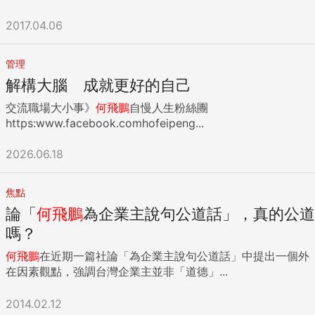
氣，都值得喝采。 我也是懷著極為期待的心情，給您寫這封
信，期待您在勇於任事、積極作為之時，能不畏壓力、不懼反
2017.04.06
對勢力的抗爭，更無視於未來選票的考量，務必堅持做對的
事，千萬不可瞻前顧後、憂讒畏譏、為德不卒，高高舉起，輕
管理
輕放下，為未來留下無窮的後患。 我的尊敬和期待，指的都是
解構大腦 成就更好的自己
您大力推動的年金改革，這是台灣由來已久的沉痾，壓得台灣
財政喘不過氣來。過去台灣多少任總統，都明知此一弊病，但
交流職場大小事》
何飛鵬
自慢人生粉絲團
卻諱疾忌醫，不肯正式面對，直到您當選總統，已進入面對救
https:www.facebook.comhofeipeng...
援的最後關鍵時刻，所幸您的勇敢，讓您願意一肩扛起改革的
任務，這讓我們對台灣的未來又燃起一線希望。 只是，我們剛
2026.06.18
剛燃起的一絲希望，最近又蒙上了層層陰影。一來國家年金改
革委員會的版本，已讓我們有為德不卒的感覺，他們提出的版
焦點
本，改革後的實質所得替代率，平均仍然高達百分之七十幾，
甚至還有高達近百分之八十。我們當然知道所得替代率越高越
論「
何飛鵬
為企業主說句公道話」，真的公道
好，這樣衝擊最小、影響最輕、反彈也最小。可是重點在於年
嗎？
改會的版本，改革後的財務效果，公務人員退休基金的破產年
限僅從民國一二○年，延後至一三三年。而勞工的退休基金，
何飛鵬
在近期一篇社論「為企業主說句公道話」中提出一個外
經過政府自民國一○七年起，每年撥補兩百億元挹注後，勞工
在因素觀點，強調台灣企業主並非「道德」...
的所得替代率仍然偏低，可是其財務危機也僅延後九年，到民
國一二五年破產。這樣的改革方案，僅是頭痛醫頭的暫時性減
2014.02.12