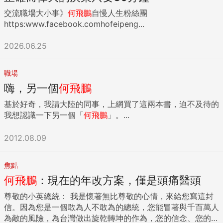
交流職場大小事》
何飛鵬
自慢人生粉絲團
https:www.facebook.comhofeipeng...
2026.06.25
職場
嗨，另一個
何飛鵬
基於好奇，我請大陸的同事，上網買了這兩本書，迫不及待的
我想認識一下另一個「
何飛鵬
」。...
2012.08.09
焦點
何飛鵬
：現在的年改方案，僅是頭痛醫頭
尊敬的小英總統： 我是懷著無比尊敬的心情，來給您寫這封
信。因為您是一個敢為人不敢為的總統，您能冒著與千百萬人
為敵的風險，為台灣做出旋乾轉坤的作為，您的信念、您的勇