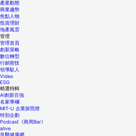
產業動態
商業趨勢
焦點人物
投資理財
地產風雲
管理
管理首頁
創新策略
數位轉型
行銷密技
領導馭人
Video
ESG
精選特輯
AI創新百強
名家專欄
MIT-U 企業探照燈
特別企劃
Podcast《商周Bar》
alive
良醫健康網