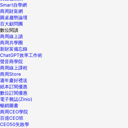
Smart自學網
商周財富網
圓桌趨勢論壇
百大顧問團
數位閱讀
商周線上讀
商周共學圈
新財富備忘錄
ChatGPT效率工作術
聲音商學院
商周線上課程
商周Store
週年慶好禮送
紙本訂閱優惠
數位訂閱優惠
電子雜誌(Zinio)
暢銷圖書
商周CEO學院
百億CEO班
CEO50失敗學