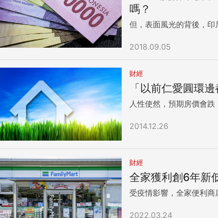
化掉，但我仍持續之前看
嗎？
但，表面風光的背後，印
2018.09.05
財經
「以前仁愛圓環邊
人性使然，預期房價會跌
2014.12.26
財經
全家獲利創6年新
受疫情影響，全家便利商店
2022.03.24