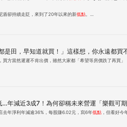
法，好股票終究不會寂寞，接近年線9300點附近的位置及散戶
眼於中長期獲利，會遠大於短期投機性，這是我的淺見。 {DS_BOX_11809} ...
尼盾卻持續走貶，來到了20年以來的新
低點
。...
都是田，早知道就買！」這樣想，你永遠都買
，買方當然遲遲不肯出價，雖然大家都「希望等房價跌了再買」
低…年減近3成7！為何卻稱未來營運「樂觀可
去年淨利年減逾36%，每股賺6.02元，寫6年
低點
，但看好今年