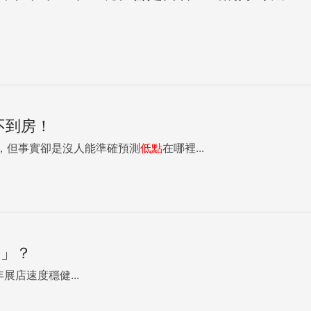
的融資持續下降，都是很好的介入點，七、八月都值得留意，著
不到房！
，但事實卻是沒人能準確預測
低點
在哪裡...
期」？
展店速度穩健...