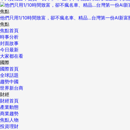
焦點
他們只用1/10時間致富，卻不瘋名車、精品…台灣第一份AI新
焦點
焦點首頁
時事分析
封面故事
今日最新
大家都在看
國際
國際首頁
全球話題
趨勢中國
世界新台商
財經
財經首頁
產業動態
商業趨勢
焦點人物
投資理財