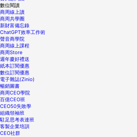
數位閱讀
商周線上讀
商周共學圈
新財富備忘錄
ChatGPT效率工作術
聲音商學院
商周線上課程
商周Store
週年慶好禮送
紙本訂閱優惠
數位訂閱優惠
電子雜誌(Zinio)
暢銷圖書
商周CEO學院
百億CEO班
CEO50失敗學
組織領袖班
駐足思考表達班
客製企業培訓
CEO社群