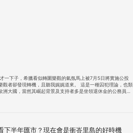
，且聽我娓娓道來。 這是一種囚犯理論，也類
歐洲大國，當然其崛起背景及支持者多是坐領退休金的公務員，
此只好耍賴，但這部歹戲拖延許久，希臘要不要退出歐盟的議題已
國民眾還不知嚴重性），故短期陣痛在所難免。 歐元貶值
逢低承接的時機點，毫無疑問，畢竟資金仍無太多選擇，是吧？
正常現象，去年迄今的狂漲，只是初升段，漲幅那麼大，為何就
往往也是很激烈的，沒有蹲低哪來之後的彈跳？此時不進場，更
看下半年匯市？現在會是衝峇里島的好時機
至於台股，棄權棄息的賣壓需慢慢消