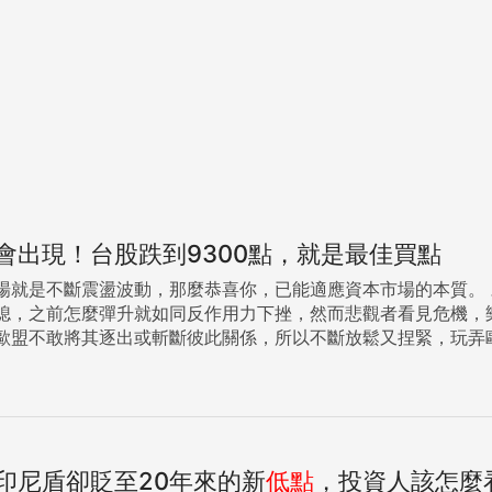
會出現！台股跌到9300點，就是最佳買點
動，那麼恭喜你，已能適應資本市場的本質。 才一下子，希臘看似轉圜樂觀的氣氛馬上被7月5日將實施公投
之前怎麼彈升就如同反作用力下挫，然而悲觀者看見危機，樂觀者卻發現轉機
歐盟不敢將其逐出或斬斷彼此關係，所以不斷放鬆又捏緊，玩弄
央求從希臘退休金的給付比率下砍，等於動搖其票源基本盤， 因
臘可能退出歐盟這件事，接受度越來越高，抵抗力越來越強（只有該
尤其是德國），原本高漲的股市適時拉回修正，正是提供投資人
各自有其原因，前者連番重挫，嚇壞一群股民，但就我來看這是
二成，就是讓股民習慣接受市場不是只會漲不會跌，牛市的修正
印尼盾卻貶至20年來的新
低點
，投資人該怎麼
慢牛不是快牛，可以投資別太投機，政策只要確定大方向，其餘都是技術性問題。 