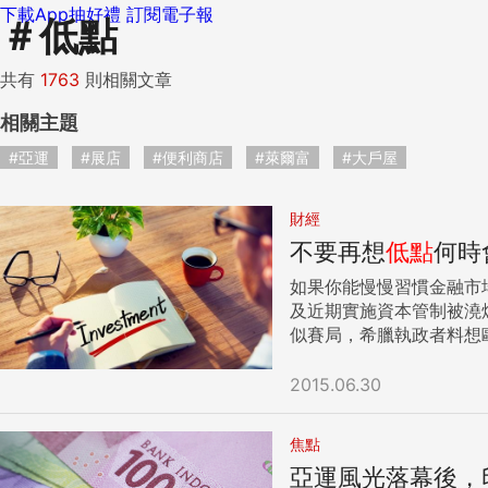
下載App抽好禮
訂閱電子報
＃
低點
共有
1763
則相關文章
相關主題
#亞運
#展店
#便利商店
#萊爾富
#大戶屋
財經
不要再想
低點
何時
如果你能慢慢習慣金融市場就是不斷震盪波
及近期實施資本管制被澆熄，
似賽局，希臘執政者料想
IMF（國際貨幣基金）
持續好一陣子，市場對於希
2015.06.30
對於出口大國也是助益（
若將鏡頭轉到陸股台股，
焦點
不覺得恐怖？此波段跌了
亞運風光落幕後，
待何時？大陸官方只是要告訴股民