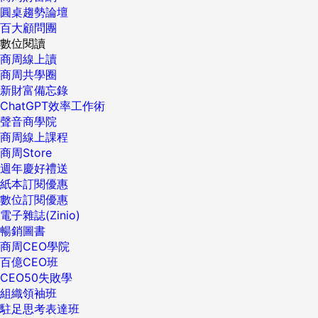
圓桌趨勢論壇
百大顧問團
數位閱讀
商周線上讀
商周共學圈
新財富備忘錄
ChatGPT效率工作術
聲音商學院
商周線上課程
商周Store
週年慶好禮送
紙本訂閱優惠
數位訂閱優惠
電子雜誌(Zinio)
暢銷圖書
商周CEO學院
百億CEO班
CEO50失敗學
組織領袖班
駐足思考表達班