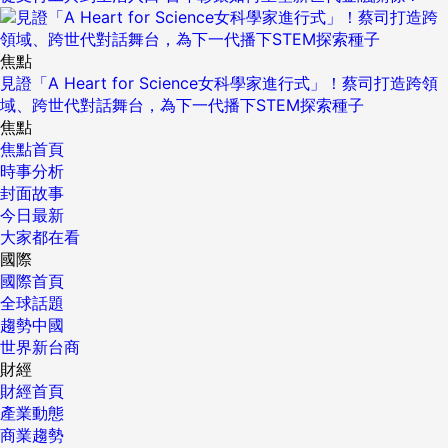
焦點
見證「A Heart for Science女科學家進行式」！蔡司打造跨領
域、跨世代對話舞台，為下一代播下STEM探索種子
焦點
焦點首頁
時事分析
封面故事
今日最新
大家都在看
國際
國際首頁
全球話題
趨勢中國
世界新台商
財經
財經首頁
產業動態
商業趨勢