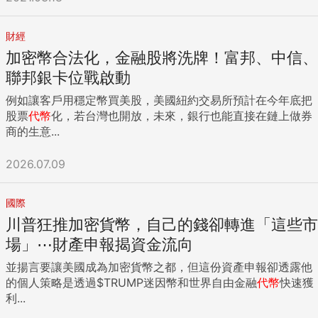
財經
加密幣合法化，金融股將洗牌！富邦、中信、
聯邦銀卡位戰啟動
例如讓客戶用穩定幣買美股，美國紐約交易所預計在今年底把
股票
代幣
化，若台灣也開放，未來，銀行也能直接在鏈上做券
商的生意...
2026.07.09
國際
川普狂推加密貨幣，自己的錢卻轉進「這些市
場」⋯財產申報揭資金流向
並揚言要讓美國成為加密貨幣之都，但這份資產申報卻透露他
的個人策略是透過$TRUMP迷因幣和世界自由金融
代幣
快速獲
利...