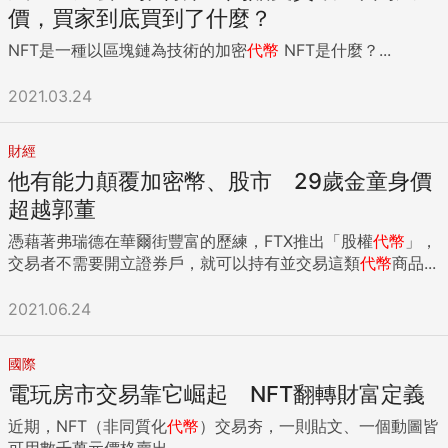
價，買家到底買到了什麼？
NFT是一種以區塊鏈為技術的加密
代幣
NFT是什麼？...
2021.03.24
財經
他有能力顛覆加密幣、股市 29歲金童身價
超越郭董
憑藉著弗瑞德在華爾街豐富的歷練，FTX推出「股權
代幣
」，
交易者不需要開立證券戶，就可以持有並交易這類
代幣
商品...
2021.06.24
國際
電玩房市交易靠它崛起 NFT翻轉財富定義
近期，NFT（非同質化
代幣
）交易夯，一則貼文、一個動圖皆
可用數千萬元價格賣出。...