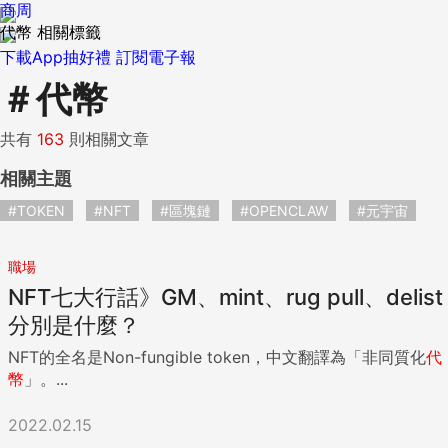
商周
代幣 相關標籤
下載App抽好禮
訂閱電子報
＃
代幣
共有
163
則相關文章
相關主題
#TOKEN
#NFT
#區塊鏈
#OPENCLAW
#元宇宙
職場
NFT七大行話》GM、mint、rug pull、delist
分別是什麼？
NFT的全名是Non-fungible token，中文翻譯為「非同質化
代
幣
」。...
2022.02.15