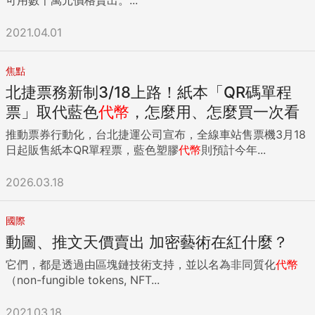
2021.04.01
焦點
北捷票務新制3/18上路！紙本「QR碼單程
票」取代藍色
代幣
，怎麼用、怎麼買一次看
推動票券行動化，台北捷運公司宣布，全線車站售票機3月18
日起販售紙本QR單程票，藍色塑膠
代幣
則預計今年...
2026.03.18
國際
動圖、推文天價賣出 加密藝術在紅什麼？
它們，都是透過由區塊鏈技術支持，並以名為非同質化
代幣
（non-fungible tokens, NFT...
2021.03.18