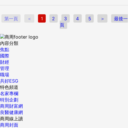
第一頁
＜
1
2
3
4
5
＞
最後一
頁
內容分類
焦點
國際
財經
管理
職場
共好ESG
特色頻道
名家專欄
特別企劃
商周財富網
良醫健康網
商周線上讀
商周封面