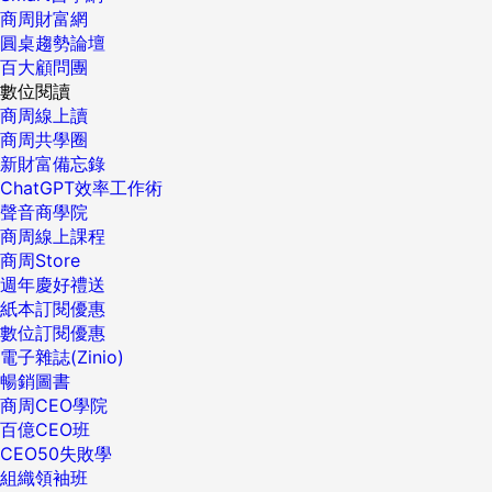
商周財富網
圓桌趨勢論壇
百大顧問團
數位閱讀
商周線上讀
商周共學圈
新財富備忘錄
ChatGPT效率工作術
聲音商學院
商周線上課程
商周Store
週年慶好禮送
紙本訂閱優惠
數位訂閱優惠
電子雜誌(Zinio)
暢銷圖書
商周CEO學院
百億CEO班
CEO50失敗學
組織領袖班