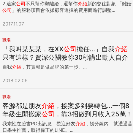
2.這家
公司
不只幫你辦離婚，還幫你
介紹
新的交往對象 「離婚
公司
」的服務項目會依據顧客選擇的費用而進行調整...
2017.11.07
職場
「我叫某某某，在XX
公司
擔任...」自我
介紹
只有這樣？資深公關教你30秒講出動人自介
自我
介紹
，其實就是做品牌的第一步。...
2018.02.06
職場
客源都是朋友
介紹
，接案多到要轉包...一個8
年級生開搬家
公司
，靠3招做到月收入25萬！
我索性在臉書PO出訊息，歡迎好友
介紹
，幾分鐘內，就透過昔
日學生推薦，取得偉正的LINE。...