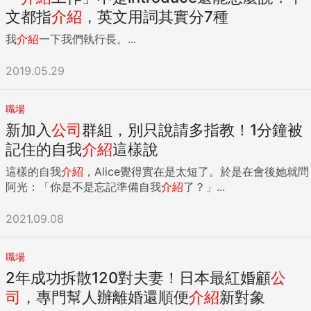
文都指
介紹
，英文用詞其實分7種
我
介紹
一下我們執行長。...
2019.05.29
職場
新加入
公司
群組，別只說請多指教！1分鐘被
記住的自我
介紹
這樣說
這樣的自我
介紹
，Alice覺得實在是太短了。於是在會後她就問
阿光：「你是不是忘記準備自我
介紹
了？」...
2021.09.08
職場
2年成功拆散120對夫妻！日本最紅婚顧
公
司
，專門幫人辦離婚還順便
介紹
新對象