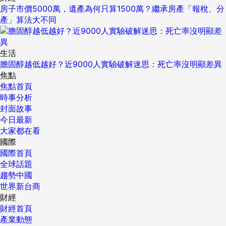
房子市價5000萬，遺產為何只算1500萬？繼承房產「報稅、分
產」算法大不同
生活
膽固醇越低越好？近9000人實驗破解迷思：死亡率沒明顯差異
焦點
焦點首頁
時事分析
封面故事
今日最新
大家都在看
國際
國際首頁
全球話題
趨勢中國
世界新台商
財經
財經首頁
產業動態