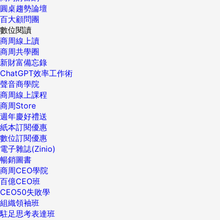
圓桌趨勢論壇
百大顧問團
數位閱讀
商周線上讀
商周共學圈
新財富備忘錄
ChatGPT效率工作術
聲音商學院
商周線上課程
商周Store
週年慶好禮送
紙本訂閱優惠
數位訂閱優惠
電子雜誌(Zinio)
暢銷圖書
商周CEO學院
百億CEO班
CEO50失敗學
組織領袖班
駐足思考表達班