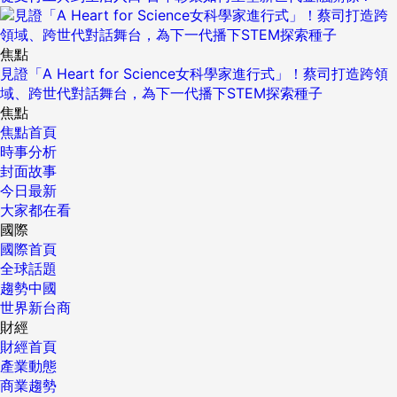
焦點
見證「A Heart for Science女科學家進行式」！蔡司打造跨領
域、跨世代對話舞台，為下一代播下STEM探索種子
焦點
焦點首頁
時事分析
封面故事
今日最新
大家都在看
國際
國際首頁
全球話題
趨勢中國
世界新台商
財經
財經首頁
產業動態
商業趨勢