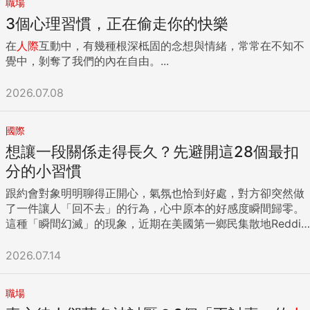
職場
3個心理習慣，正在偷走你的快樂
在
人際
互動中，有幾種根深柢固的念想與情緒，常常在不知不
覺中，剝奪了我們的內在自由。...
2026.07.08
國際
想讓一段關係走得長久？先避開這28個最扣
分的小習慣
跟約會對象明明聊得正開心，氣氛也恰到好處，對方卻突然做
了一件讓人「回不去」的行為，心中原本的好感度瞬間歸零。
這種「瞬間幻滅」的現象，近期在美國第一鄉民集散地Reddit
掀起了熱烈迴響。在一則引發眾多網友留言的串文裡，發文者
問道：「有哪些看似『微不足道』的小習慣，卻讓你徹底對伴
2026.07.14
侶反感，甚至導致關係破裂？」 經過網路媒體BuzzFeed的精
選整理，以下列出其中28個最讓人「一秒冷掉」的NG行為，
職場
一起來看看，哪些細節其實也是自己相處上的底線。 大型社死