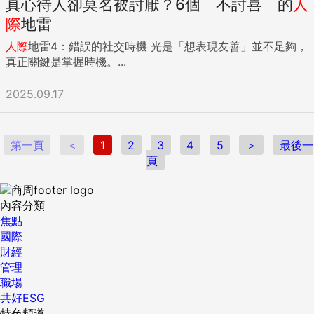
真心待人卻莫名被討厭？6個「不討喜」的
人
與社交災難篇 兩人私底下相處或許沒問題，但在公共場所、長
輩或朋友面前表現出不尊重人、自私或甚至白目的行為，真的
際
地雷
會讓人想挖個洞鑽進去。 在他人（尤其是伴侶父母）好意請客
人際
地雷4：錯誤的社交時機 光是「想表現友善」並不足夠，
時，完全不顧及禮儀，每次都專挑菜單上最昂貴的餐點。 缺乏
真正關鍵是掌握時機。...
基本的餐桌禮儀與同理心，第一次拜訪對方家長時，直接在長
輩面前埋頭狂滑手機、拒絕互動。 習慣依賴父母打理家務，甚
2025.09.17
至理所當然的要求伴侶的父母幫忙。 網友TheWizardry90分享
了一段深刻的幻滅經歷。前女友從大學起便習慣由母親打理所
有生活起居與家務。直到某次雙方一同回男方家過夜，在晚餐
席間，前女友突然理所當然的對著男方母親說道：「嘿，妳忘
第一頁
＜
1
2
3
4
5
＞
最後一
記洗我留在房間的衣服了。」兩人的關係在隨後的一週內宣告
頁
結束。 在公共場所對店員開低俗無聊的玩笑。 習慣性打斷別
人說話，不讓自己或朋友講完任何一句話。 刻意炫耀外語能
內容分類
力，甚至對不懂該語言的陌生人強行搭話。 把點來的各種醬料
焦點
混雜成一大碗廚餘般的液體，自己卻一口都不吃。 不分場合隨
國際
地吐痰、擤鼻涕。 生活習慣地獄篇 眼不見為淨？習慣把家裡
財經
的髒亂藏起來（如將髒碗盤塞進烤箱、垃圾塞沙發墊下）而非
管理
真正打掃乾淨。 生活中習慣製造噪音，像是音量開到最大、慣
職場
性甩門、大力跺步或拉扯抽屜。 衛生習慣極差，頻繁讓馬桶阻
共好ESG
塞卻拒絕清理、直接裝看不見或逃跑。 對象蓄了落腮鬍，每次
特色頻道
吃飯時都任由食物殘渣與醬汁留在鬍子上不擦拭，視覺效果令