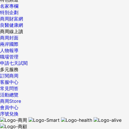
名家專欄
人反胃。 用餐前不洗手，用叉子吃飯會用牙齒頻繁咬住叉子發
特別企劃
出喀喀聲，或用牙齒刮取餐具上的食物。 愛咬指甲，並將指甲
商周財富網
碎屑大量囤積在衣服口袋中。 價值觀崩壞篇 缺乏常識卻極度
良醫健康網
固執，無法接受客觀事實，甚至會因為被糾正而容易生氣。 伴
商周線上讀
侶開車發生擦撞時在一旁冷嘲熱諷，自身卻沒有買車也沒有考
商周封面
駕照。 盲目跟風購物與囤積折價商品但自己卻用不到，最終任
兩岸國際
由物品過期浪費。 自身消費不節制，卻時常抱怨沒錢可以儲
人物報導
蓄。 該大笑時不發出笑聲，而是刻意用言語唸出「XD」、
職場管理
「笑死」或「嘻嘻」。 完全無法辨讀簡訊裡的稍微拼錯單字，
申請七天試閱
即使有前後上下文，例如將sandwich（三明治）拼成
多元服務
sadnwich，或將outside（外出）拼成outsid，對方就完全無
訂閱商周
法解碼。 心理窒息篇 一段健康的關係不該帶來無止境的精神
客服中心
內耗，如果對方的行為舉止總是讓你感到壓抑，很可能是關係
常見問答
破裂的預兆。 整個人充滿負能量，言談間總是習慣性抱怨與否
活動總覽
定。 缺乏獨立思考與主見，完全複製伴侶的喜好與社交圈；或
商周Store
是缺乏自己的生活圈或社交生活，強行依附並介入伴侶的朋友
會員中心
圈。 網友@Middle-Duck-880抱怨，前任簡直是她的複製
序號兌換
人：點一樣的餐、看一樣的劇。原PO說喜歡哪個演員，他立刻
跟進；他改變想法，前任也會馬上改口。對方甚至拋棄自己所
有的朋友，強行擠進原PO的朋友圈，即使兩人之間根本沒有共