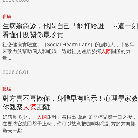
職場
生病躺急診，他問自己「能打給誰」⋯這一刻
看懂什麼關係最珍貴
社交健康實驗室」（Social Health Labs）的創始人，十多年
來致力於幫助個人和組織，透過社交連結發揮
人際
關係的力
量...
2026.08.01
職場
對方喜不喜歡你，身體早有暗示！心理學家教
你觀察
人際
距離
好感度多少，「
人際
距離」看得出 拿起咖啡杯品嚐一口之後，
在要將它放回盤子上時，你可以故意把咖啡杯往對方的方向挪
過去一點...