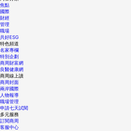
談話，知道孩子在學校的另一面，是我認為這次厚臉皮，開口
樣。如果絞肉剩下太多，必須冰進冷凍庫，就得把多出來的分
了，不然去了還想說這裡怎麼都沒有自己可以吃的東西... 總
喜歡進行深入探索。但是，他們仍然像所有的多重潛能者一
分，會抑制食慾、降血脂、降血糖、利尿，以及抑制甲狀腺
焦點
紅就是你將來煩惱的斑點啊～ 如果臨時遇到泛紅狀況想要降低
請人幫忙的最大收獲。不過最想跟你分享的心得是，開口請人
量從清單上減掉。譬如清單上寫500公克，但最後多出200公
之！去吃炸牛的前提就是「喜歡吃牛肉」「滿喜歡吃炸的（或
樣，需要在工作上獲得刺激與挑戰。 ▎假如你需要更豐富的多
素，常見的副作用有頭暈、心悸、全身無力、精神亢奮等，難
國際
變黑機率的話，下回就試試看用MINON新的美白款面膜吧！
幫忙，厚臉皮背後的意義，以及與成功之間的關係。 在開口請
克，那麼隔週的清單上就只要寫300公克即可。 剛開始或許會
至少不排斥油膩）」。 第一間：【牛かつ あおな】御徒町本
樣性 假如你不像我們截至目前為止，所遇到的那些浴火鳳凰那
怪我朋友氣色會這麼差。後來，我朋友瘦到醫生都看不下去，
財經
我自己試敷後的心得覺得很讚！因為精華液是濃稠滋潤的乳
人幫忙的過程中，厚臉皮只是自己的感覺、自己的多想，別人
覺得很麻煩，但重複幾周之後，清單的正確性也會提升，最後
店 官網：http:www.jfoods.co.jpindex.html Vera我個人喜愛
般專心致志，那會怎麼樣？有一種可以讓鳳凰模式更富多樣性
叫她不要再吃了，她一停藥沒多久，體重就反彈回來，而且比
管理
液，所以敷貼度高達200%，真的每個角落都服服貼貼！每一
根本不這麼以為，反而很高興，表示我看得起他們，認為他們
就能把採買清單整理好。當然，我們不會每周都買同樣的食
程度：5顆星 餐後心得：印象中這家店有小小排隊了一下，但
的方法，就是結合數種工作模式，並且／或者在接續的模式之
之前更胖。吃減肥藥，讓她的荷爾蒙和新陳代謝錯亂，身體已
職場
個包裝內的乳液精華份量也好多，我敷在臉上一堆了，竟然還
有能力幫得上忙。每個人都喜歡被需求，代表重視與肯定，多
材，但寫出來後應該會出乎意料地發現，平常使用的食材不外
店家整體服務還不錯，人都很客氣。上餐速度也算快，而且上
間，建立一種逐步漸進的模式，讓你可以漸次達成自己的目
經無法正常運轉了！真是得不償失。我覺得，減肥的方式有很
共好ESG
可以擠出那麼多來塗脖子～好划算！真的很推薦敏感肌的朋友
半都會伸手救援，能盡多少力就盡多少力。 江湖，是一場人情
乎就是那幾種。藤本太太也一樣，雖然每次採買時，總是煩惱
餐的擺盤看起來非常美味，拍起來跟店家照片差異不大，沒有
標。讓我們試想一下，假如有一個多重潛能者，在一段為期十
多種，吃藥減肥，是諸多方法當中，可以說最快速的手段之
特色頻道
下回可以試試新的美白款MINON，尤其是曬後或有泛紅的時
世故 而，這就是人情往來。這次他們幫我忙，下次有需要時，
今天晚餐要煮什麼、食材要買哪些，但寫出來後就意外發現，
廣告不實的感覺。份量上也如同預期，吃完之後覺得差不多剛
年的時間裡，職涯路徑從工程轉到保健，再到食品。 在當工程
一，但也會很快復胖。因為吃藥只是暫時改變身體的內分泌系
名家專欄
候，最好用！ 2.【ettusais 2018櫻花版泡沫洗顏】 艾杜紗他
只要說一聲，我也會想辦法幫上忙。幫來幫去，彼此有連結，
自己每週都買一樣的東西，這點令她相當驚訝。 像這樣決定一
剛好的飽，從第一塊吃到最後一塊都覺得很美味、不多不膩。
師的時候，這個人採用的是愛因斯坦工作模式，他在一家大公
統、抑制食慾，但只要一停藥，身體的自我保護機制，會讓人
特別企劃
們家的這款泡沫洗顏一直很受好評，我身邊就有朋友陸陸續續
關係更穩固。最近看大陸劇「少帥」，講的是軍閥張作霖與張
週能夠用完的食材量後，就不會再發生因為煮太多、放到壞而
外酥內軟的口感我覺得這間是吃起來最讚的一家，內部肉質軟
司擁有一份「夠好」的工作，可以讓他在工作之餘去探索其他
變得更胖。而且，新聞報導常看到不少人因為吃減肥藥，導致
商周財富網
回購三罐！最近因為櫻花季就快要到了，整個日本都散佈著濃
學良的父子故事，其中張作霖最愛掛在嘴上的一句話便是—
必須丟掉的情形，自然也能減少垃圾量。 藤本太太整理好冰箱
嫩度非常剛好，見紅但不會覺得噁心～ 給5個讚，下回還會再
的志趣。等他一旦轉到了保健領域，他便改而採行斜槓模式，
器官衰竭，甚至喪命，都是因為身體負荷不了藥物反應造成
良醫健康網
濃的櫻花氣息，每個品牌都有相對應的商品。 這款艾杜紗的泡
「江湖，是一場人情世故。」 可是很多人臉皮薄，不敢開口請
之後立刻出現變化。 1.知道自家一個星期能夠吃掉多少食物，
去。 這家的擺盤和份量真的是最令人食指大動的，現在看到又
並且擁有多項兼職的收入來源，而他的每一項斜槓在某種程度
的。所以，靠減肥藥減肥，真的是下下策！ 巫婆湯減肥，誤信
商周線上讀
沫洗顏也搭上櫻花列車，推出了「有櫻花香」的粉紅櫻花限定
人幫忙，理由是不好意思太麻煩別人。這是因為他們不懂得下
採買的食材量減少了。2.決定了採買次數與日子之後，就不再
感覺想再來一份！ 第二間：【銀座ぎゅう道】銀座本店 官
上，都和保健領域有關：他一週有幾天會在一家診所幫忙；他
偏方，損健康 高中時期，我有段時間很著迷減肥，聽到偏方都
商周封面
版，包裝超可愛。他這款泡沫洗顏很特別， 一開始像是凝膠
面這兩個道理： 1. 人情，是麻煩出來的 --你去看，朋友多的人
買不需要的食材。3.分層決定食材位置後，就不再出現食材放
網：http:ginza-gyudou.jp Vera我個人喜愛程度：4顆星...
同時擔任一小群顧客的營養指導教練；此外，他還從事瑜伽教
會去試看看，但效果總是不顯著。我曾經以為是體內的宿便太
兩岸國際
狀，然後最後會轉變為可以深入清潔的泡沫喔！ 【日本哪裡
臉皮都厚、都很會開口要別人幫這幫那，但是請注意，他們也
到壞掉或必須丟掉的情況。 結果，原本每個月2萬的伙食費，
學。最後，轉移到食品產業之後，他改採集體擁抱模式並且開
多，所以瘦不下來，於是試過吃酵素、纖體茶、減脂茶……，
人物報導
買？】這個藥妝店、美妝店都有賣喔！想買可去松本清、ainz
會幫別人這和那，也就是說在他們的待人處世哲學裡，人情就
減少到1.4萬。每個月省下6千，一年就可以省下7.2萬。而且她
了一家無麩質麵包店，而這便成了他的文藝復興型事業，因為
想要讓排便更順暢，結果變成狂拉肚子、腹瀉不止，最後只好
職場管理
tulpe、KOKUMIN找找！ 3.【TERRAMSエデンの女神＿洗髮
是在你幫我、我幫你當中建立的。人要成功，靠的是花花大轎
不需要忍著不吃想吃的東西，輕輕鬆鬆就成功省下一筆錢。 整
這家麵包店結合了他對於保健與食品的興趣。他甚至把他的麵
停用，減肥一事再次不了了之。有次，我和同學相約逛台北五
申請七天試閱
修護霜】 日本從前幾年開始很流行一種特別的洗髮精，叫做
人抬人，水幫魚、魚幫水，所以臉皮厚的人會成功。相反的，
理負債：利息的真面目 房子裡有些地方會不知不覺長出塵蟎或
包店，開在一個空間足夠容納不定期瑜伽課程的地方。 把鳳凰
分埔，經過一個路邊攤時，攤商向我們介紹一款「王菲的巫婆
多元服務
「ノー・シャンプー（No-shampoo）」。以字面上翻譯來
臉皮薄的人朋友少，也不易成功。 2. 好感，也是麻煩出來的 -
黴菌吧？像是浴室的抽風扇、空調的濾網、洗衣機裡面……如
模式和其他的工作模式結合起來，這樣一來，你就可以在比較
湯」，說王菲生完第一胎，就是喝這個迅速瘦身的。我一聽眼
訂閱商周
說，就是指不用洗髮精來洗髮！沒錯～它指的是直接用護髮來
-這稱為「富蘭克林效應」，要使某人喜歡你，就請他幫你一個
果沒有特別留意這些眼睛看不見的地方就會疏於打掃，導致看
長的一段時間內，深入研究一項事物，但卻不必把你的世界封
睛一亮，想說生過小孩都可以剷除產後肥胖、恢復纖細，我喝
客服中心
清潔的洗髮精。 很特別對不對？！因為名字太難翻譯了，我就
忙。 幫過你忙的人，會更喜歡你 班傑明富蘭克林是美國的開