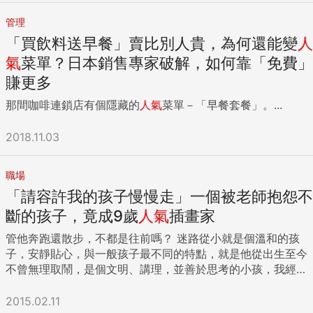
管理
「買飲料送早餐」賣比別人貴，為何還能變
人
氣
菜單？日本銷售專家破解，如何靠「免費」
賺更多
那間咖啡連鎖店有個隱藏的
人氣
菜單－「早餐套餐」。...
2018.11.03
職場
「請容許我的孩子慢慢走」一個被老師抱怨不
斷的孩子，竟成9歲
人氣
插畫家
管他奔跑還散步，不都是往前嗎？ 迷路從小就是個溫和的孩
子，安靜貼心，與一般孩子最不同的特點，就是他從出生至今
不曾無理取鬧，是個文明、講理，並善於思考的小孩，我經常
懷疑他的身體裡藏著一個古老哲人的靈魂呢！ 不過說也奇怪，
眾親朋好友眼中乖巧無比的孩子，自從上了幼稚園開始，卻百
2015.02.11