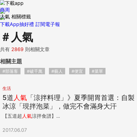
商周
人氣 相關標籤
下載App抽好禮
訂閱電子報
＃
人氣
共有
2869
則相關文章
相關主題
#部落客
#破千萬
#藝人
#便宜
#菜單
生活
5道
人氣
「涼拌料理」》夏季開胃首選：自製
冰涼「現拌泡菜」，做完不會滿身大汗
【五道超
人氣
涼拌食譜】...
2017.06.07