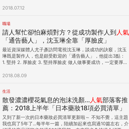
台灣許多傳統產業之所以成功，根本就是運氣好，都被他碰到
瓶牛奶的價格也很無趣。而且存下的金額與耗費的勞力不成比
再現眼前，只不過這次應用到培養皿實驗，而不是關鍵字研
水族館看魚去了。貼著大型水族缸裡五彩斑斕的熱帶魚，我
的易開罐可樂將近200大卡，直逼一碗飯的熱量，一天喝三瓶
波段大多頭。這種經營者還自詡經營之神，出來對產業指手劃
例。 還有一個效果更好的方法。我的客戶藤本聖子靠著這個方
2018.07.12
究。 三年的時光飛逝，當我得知崔佛出售他的蘑菇事業股份，
說：「你們看這些魚是不是很美？」 爆走弟開心地說：「對
以上，熱量相當驚人！難怪我一直瘦不下來。 但不愛白開水，
腳，台灣經濟當然就一直好不起來。 放到個人層面，現在社會
法，一年成功省下至少7萬的伙食費。 本章主題是「減少伙食
並且成為當地食品交易所的營運總監時，我一點也不感到驚
啊！好漂亮喔！」 過了許久，迷路緩緩地說：「牠們的確很漂
又不喝含糖飲料，那喝什麼呢？我想起以前在美國求學，住在
制度如此複雜，拿著個人一兩次成功經驗硬推到所有現象，當
費」，但並不是要大家少吃一點，或是忍著不要吃美食。只要
訝。又過了一年，他轉而成為技術支援分析師。崔佛是一個多
亮，但是我更喜歡大肚魚。」 「寶貝，你可以告訴我為什麼
監護人家中時，每天早上都會喝一大杯蜂蜜檸檬水增強免疫
職場
然是行不通的。但在碰個滿頭包之前，當事者也往往聽不進勸
整理「某個」成為金錢通道的地方，就能自然減少浪費，甚至
重潛能者，他依序轉移他所專注的興趣（一次一個）。當他為
嗎？」我很想聽聽他的看法。 迷路說：「這裡的魚不快樂，牠
力，所以美國的冬天天氣雖然很冷，但我幾乎很少生病感冒。
請人幫忙卻怕麻煩對方？從成功製作人到
人氣
諫。他會認為那些建議若非「搞不清楚狀況」、「不適合
還能讓飲食的營養更均衡。 我想大家都已經知道答案了。沒
某項事物著迷時，他會完全沉浸其中——歷時好幾年。一旦他
們被關在城市裡的冷氣房裡的玻璃缸裡，靠人類打氧氣、靠人
加上有段時間，我在網路上查到一個消息，聽說很多演藝圈女
我」，要嘛就是「想來扯後腿」。就算你的確是比他懂，他也
錯，這個地方就是冰箱。 如果對伙食費過於漫不經心，冰箱就
「通告藝人」，沈玉琳全靠「厚臉皮」
開始覺得這項事物已經沒有什麼挑戰可言，他就會棄之不顧，
類餵食；大肚魚就不一樣了，牠們生在山裡，只要下點雨，雨
明星用檸檬水減肥法，美國歌手碧昂絲、韓國演員宋慧喬，好
會認為你是假懂；他有他的一套，這一套可以打遍江湖無敵
會亂七八糟。一年成功省下至少7萬伙食費的藤本太太，冰箱
轉而投入其他新的領域。每次當他到達他的個人終點時，他的
水積成了一小窪，牠們就能開心地生活了，抬頭看得見陽光、
像都是愛好者。網路上也有不少網友分享，說喝檸檬水富含維
最近資深媒體人尤子彥訪問電視沈玉琳，談成功的訣竅，沈玉
手。 面對這種人，其實也不需太過費心，就多給他們一點時
原本也是一團混亂。 藤本太太是雙薪家庭，育有兩名子女。她
舊身分就會爆發成一場燦爛的火焰，而他將從灰燼中重生，化
月光和星光，呼吸的都是大自然裡的風，老天爺會給牠們足夠
他命C，可以排除體內脂肪，瘦身又美容，但是要喝無糖的，
琳既是製作人，也是頗受歡迎的「通告藝人」，他提出3點：
間，久了總會自爆的。但也因為他們有點成就、家業，如果爆
白天上班，傍晚下班時先繞到超市鎖定特賣商品購買，是每天
身為新的角色。 在深度與廣度之間求取平衡 鳳凰式的工作模
的食物，牠們還能跟小鳥和青蛙當好朋友。」 所以啊，人們都
才不會有卡路里的負擔。 聽了一些網路方法後，有段時間，我
1. 堅持 2. 厚臉皮 3. 堅持厚臉皮 做人做事要成功，一定要厚臉
了的話，就會有無辜受害者，由社會共同承擔。 我那朋友也
的例行公事。她每天都將買回家的食材立刻塞進冰箱裡。雖然
式最適合喜歡深入探索的多重潛能者，他們的生活不需要太豐
說父母帶大孩子，其實我們何嘗不是孩子帶大的呢？孩子的心
很積極地狂喝無糖檸檬水，而且是一起床空腹就喝，出門也帶
皮，這個道理多數人都懂；但是知易行難，說起來容易，做起
說：「那間店的員工，其實也都不太行，放到別的店，都會是
當晚就會用到的魚、肉類通常吃得完，但蔬菜、醬料等卻幾乎
富的多樣性，就能讓他們感到快樂。鳳凰模式之所以和其他那
裡有一個未經濫墾濫伐與汙染的小宇宙，藉由這樣的童真，我
著喝，每天喝超過2公升。妹妹當時也想減肥，傻呼呼地跟著
來難。對於臉皮薄的人，要他厚起來，心理障礙比台北101大樓
2018.08.09
最低階的人力，喊一動做一動。他們就是想說，老闆一家人會
都會剩下，至於吃剩的食物就會再次被丟回冰箱。而食物只要
些工作模式不同，有一個最顯著的差異在於：這種工作模式不
們有幸再度回到那我們也曾經歷過的小宇宙裡。
我一起喝，但因為她的胃比較不好，空腹喝檸檬水喝到胃痛發
還高，只要意識到自己正在做厚臉皮的事，馬上羞到耳根子紅
盯著那些細節，所以許多人就都隨隨便便。那老闆在某種意義
放進冰箱裡，她就會連自己買過什麼都忘記，不是下次又買同
會有什麼多樣性，或者，多樣性要很慢很慢才會顯現：唯有在
{DS_BOX_13674} ...
作，後來改成先吃點東西墊胃再喝，症狀就改善很多。我後來
通通，怎麼也厚不起來。不過畢竟人在江湖中行走，不少事必
上算是好人啦，但是從沒有建立制度、過度代勞的角度來講，
樣的東西、就是放到壞掉只好丟棄…… 這是金錢爛在冰箱裡的
你回顧你的工作歷程時，你才會看到。當你進入一個感興趣的
發現，單靠檸檬水減肥，成效也有限，而且喝的方式不對，不
生活
須跟自己擰著來，勉強原來的本性，才行得通，所以無論如
他又算是個壞人。這間店可以做到更好，但少了那些關鍵改
狀態。冰箱這個伙食費的通道沒有整理，會造成無謂的花費增
領域探險時，你同時可能會心無旁騖，不太理會你許多其他的
僅會造成胃痛、胃潰瘍，也會侵蝕牙齒瑯質。比較好的方式，
散發濃濃櫻花氣息的泡沫洗顏...
人氣
部落客推
何，仍然要訓練自己厚臉皮。 有一種厚臉皮：開口請人幫忙
變，大概永遠都會停留在現在這個樣子。」 「永遠嗎？」
加、食物過多，就連家中的氣場也會惡化。 藤本太太消沉地
興趣。你對於事物的探索方式，是在一個結束之後，才進行下
還是要搭配運動，以及飲食控制才有效果。不然餐餐牛排、炸
厚臉皮這個議題，可以切不同角度來看，我今天來講其中一種
薦：2018上半年「日本藥妝18項必買清單」
「喔，應該是到那老闆累垮的那天為止。那老闆不在了，這間
說：「我都存不了錢……」對於這樣的她，我給的建議是：
一個，每一次轉換的間隔經常會有幾年的時間（而不是幾個小
雞，就算再怎麼狂喝檸檬水，也很難瘦喔！而且盡可能不要大
厚臉皮，懂得開口請人幫忙。 我很少為了自己個人私事，開口
店就沒了。」 台灣有太多企業都是如此發展，但他們都以為是
「那麼，就讓我們先從整理冰箱開始吧！」 首先將將冰箱裡的
時）。如果在「同步——依序」頻譜中，你是位於靠近「依
口大口灌檸檬水，用吸管喝，可以避免酸性成分直接侵蝕牙
又到了新一次的日本藥妝必買清單更新啦～ 不知不覺，這主題
請人幫忙，儘量自己搞定，這次算是破了例。暑假兒子實習一
因為老闆英明神武，所以人一不在，店就掛了；卻沒想到正是
東西全部拿出來，分成「需要」與「不需要」。 喜歡做菜的藤
序」的那一端，那麼鳳凰模式可能會非常適合你。 ▎半途而廢
齒。 減肥藥減肥，藥性上癮，真要命 我有個女性朋友，多年
我也寫了5年了...每半年一篇，陸續加起來也寫過10篇左右，介
個月後回家，閒了一個星期無所事事，做父母的很難看得下
因為老闆做事的態度有問題，造成這店無法長久，沒辦法傳
本太太，接二連三拿出過期的醬料，以及就連什麼時候做的都
的博士學位 從我的研究中得出一個有趣的事實：與採用其他工