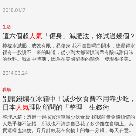
他比我更熟悉這家店：「之前他們打算增資開分店，有找我們
共同的朋友，認識了崔佛．克拉克（Trever Clark）。當時，
在學習上的障礙之後，米米帶著他去大型醫院做了專業評估，
談過。」 「是喔！結果呢？」「不太行啊。所以我們沒有
2018.01.17
崔佛是一位充滿熱情的部落客，同時也是一位數位行銷人員。
原來迷路是個多動症ADD小朋友啊，屬於注意力散渙主導型的
投。」「哪邊有問題呀？」「他們生意真的很好，所以另外在
即使那個時候他住在美國的密西根州，而我住在丹麥，我們還
孩子（mainly inattentive），集中注意力的能力比同齡的學童
樓上租一間來放東西、食材之類的。我們也去看了。基本上公
是成為網路上的好朋友，對於我們各自發展的部落格交換意
落後，僅能達到一般孩子四分之一的專注時間；記憶力也差，
生活
司體質是還好，但有個狀況我實在看不下去。」 「很亂嗎？」
見，並且相互支持。事實上，他是第一個使用「多重潛能者」
只要是背誦方面的學習效能總是輸別人一截；個性也相對晚
這六個超
人氣
「傷身」減肥法，你試過幾個？
「不是。是他們員工出出入入拿東西，都沒在隨手關燈、關房
（multipotentialite）這個詞彙的人。然而，就像許多相隔很
熟，這樣的孩子在生活上自然是缺乏自理能力的。還記得他從
間門的。或者說，因為老闆都會一間間檢查然後關燈鎖門，所
遠的朋友之間常會發生的情況，崔佛和我在接下來的幾年失去
幼稚園到初上小學的過程裡，幾乎是天天有狀況、日日好刺
檸檬水減肥，成效有限，易傷身 我不喜歡喝白開水，總覺得水
以大家就懶得關了。」 「那這樣的問題是？」「難不成以後每
密切的聯繫，但是我們仍然會透過社群媒體，彼此維持一般的
激！ 小迷路總是在該進教室的時間忘了進教室，該上校車的時
裡有一股說不上來的味道，從小到大都習慣喝帶有酸或甜口味
一間分店老闆都要去關燈嗎？」 那朋友補充說明，這代表該店
關注。有一次，我注意到他更新的主題發生了變化。崔佛不再
候上錯車、或乾脆忘了上車，該寫的功課忘了帶回家，水壺不
的飲料。我高中時期，因為在美國留學的關係，發現很多美國
的標準作業流程還沒建立起來，主要還是靠老闆與家人的雞婆
跟大家分享科技方面的文章，而是開始非常熱衷於發表食物相
見、鉛筆盒不見、便當盒不見、課本不見……小一、小二這兩
人的習慣是飯後暢飲可樂，我也學到這個習慣，經常把可樂當
本性來處理細節。我於是追問，這難道不能透過外來的企管諮
關的文章——也就是他的達人蘑菇農場，他和朋友開始經營的
年當中驚喜不斷，老木的心臟也越練越大顆。 不過小迷路很幸
水喝，每一餐吃飯時，更一定要配一瓶可樂，或是市售的含糖
2014.03.24
詢服務來協助建立制度嗎？ 「你說的對。如果老闆不懂，外面
一座蘑菇農場。他們種植美食級的蘑菇，賣給當地的高檔餐
運，遇到一位把別人小孩當自己孩子照顧的班級導師，一位總
檸檬茶飲料。而且我不喜歡喝低卡的，一定要喝正常的可樂和
的人進去指導、幫忙建SOP，那當然問題就不大。但我個人觀
廳。 在我得知崔佛創立新事業之後不久，我和我太太踏上了一
是犧牲自己休息時間陪伴迷路複習的英文班老師，以及所有因
檸檬茶，我覺得，酸酸甜甜的口感特別好喝，每天三餐前一定
察啦，那老闆不是不懂，他是覺得其他人都沒他懂，都沒他細
職場
趟公路旅行。我們決定中途停下來，看看崔佛在城市蘑菇
為他寫功課動作太慢而無法準時下班的安親班老師們。 說實在
要開一瓶開胃，餐後再喝一瓶解膩。就這樣喝了好幾年，什麼
心，都沒他愛這家店。」他就講到這...。 這的確就麻煩了。 不
別讓錢爛在冰箱中！減少伙食費不用靠少吃，
（The Urban Mushrooms）設立的總部，順便聊聊彼此的近
話，像迷路這樣一個麻煩的孩子，連親生老木偶爾都要肝火大
糖份、熱量爆表的問題，仗著年輕是本錢，我完全沒在怕的
只是展店的問題，在現實職場或日常生活中，最怕的不是真沒
況。那裡的空間非常寬敞，一個又一個房間裡，滿滿都是巨大
動，老師們卻不曾放棄這麼難教的孩子，我相信小迷路會帶著
啊！ 直到回台灣後，有次得知一位在美國的高中女同學，幾乎
日本
人氣
理財顧問的「整理」生錢術
知識或不懂的，怕就是怕那種「以為自己很懂的」。這種人或
的、五顏六色的蘑菇，其中有許多是我從來都沒有聽說過的品
這些愛，溫暖地長大，也會因為生命裡曾經出現這些很棒的大
每天喝將近1公升的可樂，才20多歲出頭，就得了糖尿病！後
許透過自己的努力與細心有了一點小成就，接著就認為現有的
整理冰箱：透過一週採買清單減少伙食費 找我商量金錢煩惱的
種。但是，讓我感到最震驚的，莫過於崔佛居然如此熱衷真菌
人而成為一個很棒的大人。 大肚魚哲學 小迷路有一次從學校
來又聽到我爸公司的員工，也因為嗜喝可樂，正值壯年便罹患
成功經驗足以推廣到人生的一切領域。小到一家餐廳，大到跨
人幾乎都不記帳，所以也不清楚自己花了多少錢在食物上。其
學（他一邊敘述他最近的冒險經歷，一邊仔細為一整牆的「獅
抓了幾隻大肚魚回家觀察幾天，我看他帶著爆走弟趴在桌上凝
糖尿病。有了身邊親友的案例，我嚇得從此之後，不敢再餐餐
國企業，這種狀況實在不罕見。 因此也有分析師不客氣的說，
實這樣也無妨。斤斤計較花在食物上的每一分錢，每天在意一
子的鬃毛」灑水）。他曾經投注在網絡行銷的那份熱情，完全
視游水的魚兒許久，晚上出門散步時，特地帶他們走到對街的
喝可樂或含糖飲料了。再加上可樂熱量不低，一罐紅色正常版