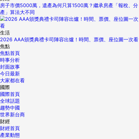
房子市價5000萬，遺產為何只算1500萬？繼承房產「報稅、分
產」算法大不同
生活
2026 AAA頒獎典禮卡司陣容出爐！時間、票價、座位圖一次看
焦點
焦點首頁
時事分析
封面故事
今日最新
大家都在看
國際
國際首頁
全球話題
趨勢中國
世界新台商
財經
財經首頁
產業動態