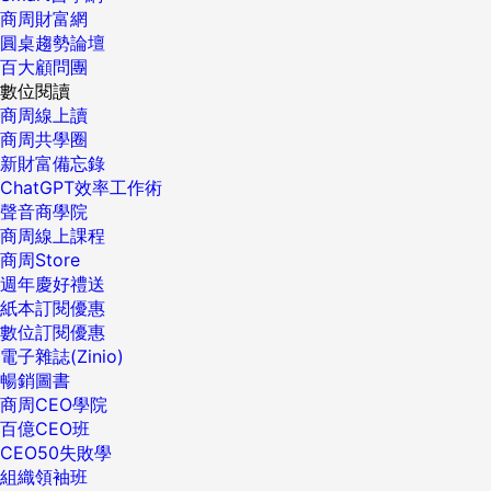
商周財富網
圓桌趨勢論壇
百大顧問團
數位閱讀
商周線上讀
商周共學圈
新財富備忘錄
ChatGPT效率工作術
聲音商學院
商周線上課程
商周Store
週年慶好禮送
紙本訂閱優惠
數位訂閱優惠
電子雜誌(Zinio)
暢銷圖書
商周CEO學院
百億CEO班
CEO50失敗學
組織領袖班