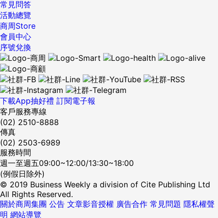
不見的塵蟎與黴菌在房子裡蔓延，危害我們的健康。 這些眼睛
閉起來，斷絕與其他興趣的關聯。即使到了改弦易轍的時刻，
一定會變大瘦子！我們當場買了「巫婆湯」，還加購了攤商強
常見問答
稱呼它為「洗髮修護霜」吧！（看得懂就好 XD）我去年買過
國元勛之一，品德與成就都卓越，一直很想和某議員合作，可
看不見的塵蟎與黴菌，其實也會化身為負債，藏匿在金錢的通
其間的轉變通常並不像外人眼中所看到的，是突然轉向或是率
力推薦的減脂酸梅、精力湯，當時天真的以為；同時喝，瘦身
活動總覽
一款這類商品來用，雖然真的很不習慣直接用護髮乳來洗頭，
是被拒於千里之外，怎麼辦？富蘭克林知道這名議員有一本絕
道中。 「不……我沒有借錢。」即使是這樣的人也不能忽視看
性地想到哪，做到哪。 {DS_BOX_22670} ...
效果更顯著。 我和同學躍躍欲試，隔天立刻依照攤商的說明，
商周Store
但不得不說，洗完滿乾淨的～這款給女神們用的洗髮修護霜也
版的稀世圖書，就開口借用，議員借他了，等到還書時，出現
不見的債務。不要說房貸了，你難道沒有資費過高的手機費、
早上喝A包、晚上喝B包。記得第一天喝，我全身很不舒服，出
會員中心
訴求了可以清潔頭皮毛孔，同時又能濃密修護髮絲，是不是很
了不可思議的事，議員主動跟他說話，態度非常禮貌，還說只
理賠內容重複的壽險、或是雖然申辦卻不怎麼看的有線電視
現頭昏、口乾、發汗的現象，而且會一直跑廁所拉肚子，整個
序號兌換
神？！有鑒於我上次試用另一款的感覺還不錯，所以這款我也
要有需要，隨時願意為富蘭克林效勞。 是不是很奇妙？只要幫
嗎？ 你或許會心想「這些不是負債吧？」但是，「無意識」的
人都快虛脫了。最可怕的是，我和朋友傍晚去逛大賣場，走著
入手來試試，好用再跟你們分享～ 【日本哪裡買？】這個藥妝
了一次忙，接著就會願意幫第二次、第三次忙…這是怎麼一回
固定扣款，將奪走自己5年後、10年後的金錢，這就是負債。
走著，我感到眼前發黑、全身無力、冒冷汗，過不到2秒，我
店、美妝店都有賣喔！想買可去松本清、ainz tulpe、
事？這是人性！只要幫了第一次，就會將行為合理化，認為對
「借錢」是一種「主動奪走未來財富」的行為，因為還錢會減
突然「碰」一聲失去重心，整個人瞬間倒地，就像保齡球一
KOKUMIN找找！ 4.【KANEBO煥采賦活日夜霜】 日本佳麗寶
方是好人且值得付出，而提高好感度，產生情感。富蘭克林歸
少未來的收入。固定扣款會把無意識間持續支付金錢變成一件
樣，把賣場走道中間、高高堆疊的泡麵塔，摔落一地。 昏迷了
近期的商品都有回歸初衷的感覺XD 旗下有一個品牌直接稱為
納出一個結論： 「曾經幫過你一次忙的人，會比那些你幫助過
理所當然的事情，甚至有可能讓我們在回過神來時，才發現自
近一分鐘才醒來的我，嚇壞賣場所有人，當然也包括我自己。
下載App抽好禮
「KANEBO」，我最近試用了KANEBO這品牌推出的煥采賦活
訂閱電子報
的人，更願意再幫你一次忙。」 因此需要別人幫忙時，不要再
己陷入經濟困境。眼睛看不見的扣款將會侵蝕金錢通道，擾亂
回家後立刻把那些東西丟掉，實在太恐怖了！和我一起買的同
客戶服務專線
日夜霜，兩款都非常讚！用後膚質大不同～這個系列以「時間
執著於「會不會給對方帶來麻煩」，不妨換一個念頭去想，
我們的生活。因為這不是把現有的金錢用在目前的生活中，而
學則吃了減脂酸梅，她的症狀是拉肚子，拉到無法控制自己。
(02) 2510-8888
美容」的概念推出了日霜和晚霜，2種乳霜。乳霜配方的靈感
「這是給對方一個機會，讓他下次比較好意思開口找我幫
是預支未來的金錢過現在的生活。這麼做不會擁有光明的未
傳真
我上網查了一下，王菲喝的巫婆湯，是由蔬菜熬煮成的健康湯
源自「胎脂」，訴求提供肌膚如胎脂般親膚且柔嫩的滋潤感，
忙」，這不是厚臉皮，而是體貼，給對方一個理由，因為上次
來。 我們雖然也需要考慮20年後、30年後的老年生活，但了
(02) 2503-6989
品，但我喝的巫婆湯，是跟路邊攤買的，當中到底摻了哪些來
就好像輕柔覆蓋在嬰兒肌膚上的奶油狀質地！ 兩款我都試用
他幫過我，所以下次我也應該幫他。 本文摘自「洪雪珍粉絲專
解目前的負債狀況更是重要。自己對於負債一無所知，將帶來
服務時間
路不明的中藥偏方，根本就無從考究。當時媽媽給我錢去買衣
了，我自己很喜歡這款的「晚霜」擦起來延展性非常好，滋潤
頁」 ---------- 洪雪珍的最新力作《哪有工作不委屈，沒有工
顛覆性的變化。 有些人一聽到「負債」兩個字就會摀住耳朵。
週一至週五09:00~12:00/13:30~18:00
服，結果我拿去買減肥偏方，一包還要500元，並不便宜。不
度也很棒而且不會有整臉的黏膩感，很舒服～香味部分都是以
作你會更委屈》 在各大書局及網路書店都可以購得： ●博客
所以他們在生活中也一直不去看自己在不知不覺間自動扣繳的
(例假日除外)
但花錢，還差點賠上健康，現在回想起來，仍是心有餘悸。據
清香「茶花」為基底，日霜帶有晨間花園的芬芳、晚霜則是融
來 https:goo.gliBHnHV ●誠品 https:goo.gleMDCME ●金
款項。對「自己不知道的事情」沒有自覺的人，不會主動學
© 2019 Business Weekly a division of Cite Publishing Ltd
說，王菲喝的巫婆湯，自己在家裡就可以做。用2到3個大番茄
合玫瑰的溫柔香氣，聞起來都非常紓壓。 【日本哪裡買？】這
石堂 https:goo.glQqWDPA ●TAAZE https:goo.glBCywDe
習，未來的日子也將持續為金錢所苦。與其擔心未來，還不如
All Rights Reserved.
和1整顆高麗菜，加上2個青椒、1小把的芹菜，及2個洋蔥，放
個只在百貨公司有賣喔！ 5.【emybloom季節限定柑橘香有機
●時報悅讀網 https:goo.gl7miwRC 電子書獨家預購 ●樂天
關於商周集團
把眼光轉向目前的現狀。了解自己不知道的事情將成為整理負
公告
文章影音授權
廣告合作
常見問題
隱私權聲
到大鍋子中熬煮到所有的菜變軟為止，在喝之前依自己的喜好
牙膏】 最近不知道為什麼，我好像特別愛買牙膏！有點愛上刷
KOBO https:goo.glGajNts ...
明
債的開端。 「我必須賺取孩子的補習費才行。」說出這句話的
網站導覽
添加鹽、胡椒和香菜，一覺得餓就喝巫婆湯。因為食材全部都