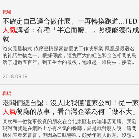
般不得老師喜愛，老木屢屢接獲學校的「故障通報」，頻率之
高幾乎讓人手軟。 「迷路媽，迷路太不認真了，如果不兇他，
職場
他就是背不起來！」 「迷路媽，全班都會了他就是跟不上，
不確定自己適合做什麼、一再轉換跑道...TED
26個字母不會、單字也不會唸！」 「迷路媽，我們馬上就要
登台表演了，到時候他一定會在台上出糗！」 「迷路媽，每次
人氣
講者：有種「半途而廢」，照樣能獲得成
全班都寫完了，他就是寫不完！」 很感謝老師一而再再而三的
就
「客訴」，這不但激起我積極尋找方向的動能，也反思了台灣
浴火鳳凰模式 依序盡情探索熱愛的工作或事業 鳳凰是最著名
教育的單一性。是不是只有學習狀況良好的孩子才稱得上是個
的神話生物之一。根據傳說，這隻巨大的紅色和金色相間的鳥
好孩子呢？是不是只有英文單字背得快才夠資格獲得老師的讚
活了超過五百年。到了生命的最後，牠堆起一堆樹枝，接著
美呢？是不是成績好，人生才有價值呢？是否每個孩子都得像
——各種神秘的詮釋就此出現分歧——或化為烈焰、或躺下死
樣板機器人般符合程序，才能受老師疼愛呢？ 認清了這種偏頗
去、或慢慢消融。然後鳳凰便從牠的灰燼（或是牠原初的殘餘
的教育觀點正以一種不可逆的價值長久存在於社會之後，身為
2018.09.19
之物⋯⋯）中重生。 鳳凰對於我們當中的某些人來說，是一個
母親，我責無旁貸，我必須挺身而出，成為孩子強大的支持
恰當的比喻。有一些多重潛能者當他們的生活擁有多重且活躍
者；假設學校和老師不願看見孩子的可愛之處，我們便成了這
職場
的興趣時，他們會過得朝氣蓬勃；然而，其他的一些人則會對
世界上唯一相挺的人。 於是我改變先前一味卑微的態度，成為
老闆們總自認：沒人比我懂這家公司！從一家
單一主題，著迷幾個月甚至幾年的時間。所謂的「鳳凰模
自己孩子的代言人，堅定地告訴老師：「請容許迷路慢慢走，
式」，是指在某一個產業待了幾個月或是幾年之後，才改弦易
他才6歲，還有一輩子可以背英文，我不急，也請你等等他，
人氣
餐廳的故事，看台灣企業為何「做不大」
轍，轉而投入新的產業去開展新的事業。毫無疑問地，這種職
就算別的孩子有能力奔跑，那也不代表我的孩子不能散步。小
某次和一位從事投資的朋友在台北東區巷內咖啡店閒聊。我發
業模式最適合那些在「同步——依序」頻譜中，比較靠近「依
迷路這樣慢慢走著，或許能見識更多別人看不見的風景。」 後
現對面就是在網路上小有名氣的餐廳，於是就對朋友說，這間
序」那一端的多重潛能者，他們很享受一次探索一種熱情所
來，老實說我不確定老師是否認同？不過我確定找到了專屬於
店外表看來普普，但因為口味特殊，頗受年輕人歡迎。沒想到
在。 在我的網站Puttylike 剛剛成立後沒有多久，我透過一位
自己的「媽媽風格」。 好老師是孩子生命裡的天使 驚覺迷路