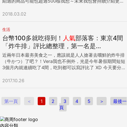
來一直是肉肉、豐腴的體型，後來她去一家知名的減肥診所，
紹過的商品可能也超過500樣我想～未來我也會持續介紹更多
去。到了星期六，我得空了，憋不住了，不得不厚著臉皮line
承。 不過，我的朋友，會不會有點小題大作了呢？他的推論會
不記得的手工食品的瓶子。新上市的鹽味醬汁、只用過一次的
作模式的多重潛能者相較，採用鳳凰模式的多重潛能者有一個
接受「雞尾酒」藥物減肥法，當時她瘦得很快，體重一直往下
好物給大家！ 1.【MINON Amino Moist 水潤美白乳液面膜】
幾位朋友，小心翼翼地請問他們公司有沒有要請三個星期的工
是「歸因謬誤」嗎？ 從我座位的角度看過去，那間店的生意確
韓式煎餅沾醬、只在冬天使用的柚子胡椒、過期的蠔油、用不
不成比例的現象，那就是他們在過去至少有一個半途而廢的博
掉，短短幾個月內，她就從肉感身材，爆瘦到不僅是「骨瘦如
Vera我長期愛用並且不斷回購的MINON面膜，他們家今年又有
2018.03.02
讀生？ 沒想到，朋友們紛紛立馬回覆，有的馬上有職缺訊息，
實不錯，用餐者出出入入的，若非專業人士，實在無法想像裡
完的壽喜燒醬汁、別人送的海苔醬與柑橘醬、忘記什麼時候做
士學位。撇開可能的社會經濟因素，許多浴火鳳凰告訴我們，
柴」，簡是快要見骨了！但是我一點都不羨慕她，因為她的氣
新品上市啦～！這款盒裝面膜是123上市的新品，主打提供乾
有的必須等到星期一上班才能詢問。由於只有三星期，自己負
頭有朋友所說的那種問題。我想，應該還是會有其他的投資者
的草莓果醬、手工青醬、蒜味醬油、因為覺得能夠讓精神變很
他們原本很喜歡五年制的高等學術研究課程，熱情大概可以持
色變得非常差，臉色從原本很紅潤的樣貌，變成蠟黃顏色，兩
燥、暗沉和粗糙的肌膚與眾不同的保養感受～和原先的凝膠狀
責的部門未必有缺，可是都熱心地幫我東問西問，跨部門詢問
認為這間店有擴充的可能性，而大膽投錢下去，「老闆愛關
好而買下的能量飲料等。總數多達20瓶。 她的冰箱幾乎成了
生活
續三、四年的時間，然後就失去了興趣。 巴特．蘭斯理（Bart
頰也凹陷下去，原本圓潤、福態的樣子，變成好像生病一樣、
凍膜不同，這款的精華液質地是乳液狀，除了提供肌膚足夠水
或是問其他同業，真是讓人感動。 很快地，兒子星期一有一個
燈」一事，也不見得真會成為壓垮他們的「第一根稻草」。 老
儲物櫃。每瓶的價錢都在100～120元左右。正因為沒多少錢，
台幣100多就吃得到！
人氣
部落客：東京4間
Lenselink）在修了四年的化學博士學位之後，決定放棄。因為
沒有生氣，到後來甚至轉為綠綠黑黑的面相，即使身體瘦了，
分外也補充鎖水潤澤。 特別推薦給「容易泛紅」的敏感肌使
面試機會，到補習班做數學課輔，這是我們原來未曾料想到的
闆可能在每間店都找到一個熱愛關燈的店長，他們就一路成功
她才會不斷重複只用一半左右就剩下來，最後一直冰在冰箱或
他覺得索然無味，失去了繼續寫論文的動力。在離開博士學程
外貌非常不健康，感覺不到應該有的健康感。有些人減肥減到
用，不只是曬過太陽之後，一般接觸敏感或抓癢後的泛紅也
「炸牛排」評比總整理，第一名是...
行業與職務，而且錄取與否尚未可知，卻讓兒子興奮不已。 他
下去，甚至成為知名的連鎖店家。或許老闆上媒體受訪，記者
丟進垃圾桶的循環。 我要求她主動將丟掉的東西牢牢記住。只
之後，巴特決定去追求他對於電腦的熱愛，而這演變成一段超
極端，明明已經很瘦了，還嫌不夠，會一直要求再瘦。我這個
是，很多人不知道，泛紅過後，下一步就是留下暗沉或色斑。
喜歡數學，學習方式與其他學生不同，不愛死記公式，而是花
還會強調親自關燈這點，是他的成功秘方呢！ 你應該覺得自己
有記住丟掉的東西，才能養成在日後採買時，好好思考這個東
近兩年日本最夯美食之一，應該就是人人搶著去嚐鮮的炸牛排
過三十年的職業生涯，在這段時間裡，他經歷了市場行銷、電
女性朋友也是，她覺得只要吃藥，不需運動、不用節食就可以
如果你是容易留疤的人，那就屬於這一群。這次推出的新款美
很多時間力力氣思考公式背後的道理，融會貫通以求靈活運
好像看過這種新聞，對吧？那到底什麼樣的資訊，才是真正值
西是否真的必要的習慣。 此外，也會習慣能夠自己做的東西就
（牛かつ）了吧？！Vera我也不例外，光是今年暑假期間短短
信傳播、IT流程架構、計畫管理以及管理諮詢等業務。 無獨有
瘦下來，實在太輕鬆了！所以只要一發胖，就趕快再回去看醫
白面膜並不是取代原本的保濕款凍膜，而是讓大家多一個選擇
用。現在讓他有機會用自己的方式幫助孩子認識數學、喜歡數
得參考的呢？ 看到我朋友在上班日悠閒喝咖啡的爽樣子，我也
不買。譬如：「這麼一說，我把壽喜燒的醬汁丟掉了。那就用
3個月內就連續吃了4間，吃到都可以寫評比了 XD 今天要分享
偶，史蒂芬妮．萊布朗．柯勒（Stéphanie Lebrun Kohler）同
生、吃減肥藥，果然也能迅速再瘦下來。因為太方便，造成她
唷～ 【日本哪裡買？】這個只在藥妝店有賣喔！想買可去松本
學，富有意義，突然像充了氣似地，滿滿的使命感。 也因為這
開始思考，他本人是否又另一種「歸因謬誤」的例子。我們總
醬油、味醂、砂糖和酒來調配吧！」這樣就能每次都只做出需
的這4間幾乎都是大家熟悉的炸牛排店家，有幾間很有規模，
樣決定不要繼續完成她的新聞博士學位。經過了這麼幾年，她
吃藥吃上癮了！ 有次聚會，我看到朋友隨身帶著一大袋的減肥
清、ainz tulpe、KOKUMIN找找！ 價格上，保濕款（粉紅色）
個工作機會，我才進一步認識兒子。他大二時，班上來了一個
是覺得成功的人講話比較有道理，對吧？ ...
要的分量，不會因為用不完而剩下來，或是丟進垃圾桶。 像這
東京到處都吃得到...如果你也計畫著下回要去日本吃、但又不
2017.10.26
早就已經準備好要去嘗試新的東西了。史蒂芬妮最後在廣告界
藥。她說，每一餐餐前，都要吞10幾顆又大又粗的藥，可以抑
是一盒日幣1,200（約新台幣327元）、美白款（藍色）是一盒
轉校生，因為甲級證照及競賽得獎才進到他們學校，課業基礎
樣把不要的東西丟掉之後，接著就把一週分的食材寫出來。首
知道要選哪一間好？可以參考看看這篇唷^^ 今天分享的4間就
找到了一份工作，接下來她轉往教育界，之後再轉而從事翻譯
制食慾、加速身體代謝，但是藥量會隨著時間愈加愈重，因為
日幣1,500（約新台幣410元）。單片面膜的包裝也做了顏色的
很差，尤其是數學。由於性格正直、個性穩重，比一般學生成
先以常買的食材為中心開始寫，試著回想上週買過的東西也可
是：京都勝牛、牛かつ あおな、牛かつ もと村、銀座ぎゅう
工作。浴火鳳凰型的多重潛能者這種先去追求高等學位，然後
身體已經習慣原本的藥量，為了加強效果，減肥藥會從一開始
區分差異，所以就算外盒丟掉也不擔心會拿錯款式，很好辨
熟，兒子很欣賞他，於是主動教導他數學。 一年之後，這位同
以。接著根據這張清單，只補充冰箱裡沒有的東西。 譬如冰箱
道 常常有粉絲會來問：「炸牛排真的好吃嗎？我看好多人都專
半途而廢的行為模式，完全合乎邏輯。他們對於某個領域深深
的10幾顆，到後來加量到40幾顆。天啊！每天叫我吞一顆綜合
認！ 鏘鏘～ 來看看實際面膜質地的差異！有沒有發現，兩款
第一頁
＜
1
2
3
4
5
＞
最後一
學不僅數學進步，還能接家教，教小學生數學。這件事，讓兒
裡已經有2顆洋蔥了，所以只要再買4顆回來即可。如果有一根
程跑去吃....」我必須說，東西好不好吃真的是看人，很多人不
著迷，促使他們去追求該領域最高等的學位，然而，他們卻不
維他命，我都覺得很痛苦了，何況是一天吃40幾顆藥丸！ 我
的精華液質地是完全不同呀～ 美白款是乳液狀、保濕款是凝膠
頁
子充滿成就感，認為自己有本事可以幫助別人理解數學、喜歡
胡蘿蔔，只要再買5根回來就好。首先以一週採買清單為基
愛吃油膩和肉類，那炸牛排當然也不會適合你～ 千萬不要明明
打算在如此長的博士養成過程裡，始終保持這種高度的熱忱。
看朋友的臉色瘦得實在太難看，和她聊天時，不到10分鐘，她
凍狀。MINON這次的美白面膜，不是主打減少斑點的美白，而
數學。後來兩人成為好朋友，這位同學在實務技術上給予兒子
準，將冰箱整理好。 採買清單也不是擬好就算了。如果隔週剩
就不愛吃炸的還跑去吃炸牛，然後吃完之後又一直嫌炸的很油
這種行為模式會讓他們成為失敗者嗎？當然不會！他們可是
卻一直跑廁所，我猜想，她的藥當中可能有利尿劑，那是會影
是「預防敏感肌因為泛紅而造成的暗沉或斑點」。所以啊～大
不少指教，教學相長，互有受益。 和兒子藉此展開一場深入的
下1顆洋蔥，就把清單中的洋蔥數量減少1顆。其他食材也一
膩 （這不是廢話嗎？）本身就不吃牛的朋友當然也就不用去
「浴火鳳凰」呢！比起其他類型的多重潛能者，浴火鳳凰們更
響腎臟功能的。回家後上網查了一下，原來很多減肥藥的成
內容分類
家！千萬不要想說只是曬紅沒關係，等下就退了，其實這些泛