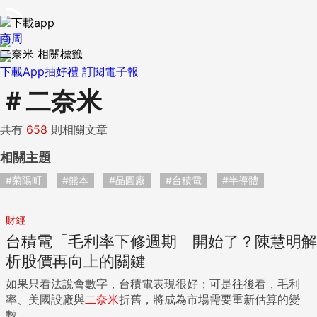
商周
二奈米 相關標籤
下載App抽好禮
訂閱電子報
＃
二奈米
共有
658
則相關文章
相關主題
#菊陽町
#熊本
#晶圓廠
#台積電
#半導體
財經
台積電「毛利率下修週期」開始了？陳慧明解
析股價再向上的關鍵
如果只看法說會數字，台積電表現很好；可是往後看，毛利
率、美國設廠與
二
奈米
折舊，將成為市場需要重新估算的變
數...