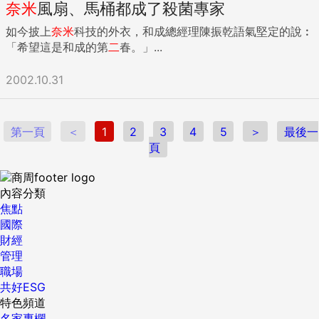
奈米
風扇、馬桶都成了殺菌專家
如今披上
奈米
科技的外衣，和成總經理陳振乾語氣堅定的說︰
「希望這是和成的第
二
春。」...
2002.10.31
第一頁
＜
1
2
3
4
5
＞
最後一
頁
內容分類
焦點
國際
財經
管理
職場
共好ESG
特色頻道
名家專欄