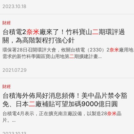
2023.10.18
財經
台積電2
奈米
廠來了！竹科寶山
二
期環評過
關，為高階製程打強心針
環保署28日召開環評大會，攸關台積電（2330）2
奈米
廠用地
需求的新竹科學園區寶山用地第
二
期擴建計畫...
2021.07.29
財經
台積海外佈局好消息頻傳！美中晶片禁令豁
免、日本
二
廠補貼可望加碼9000億日圓
台積電4月表示，正在擴充南京廠設備，以製造28
奈米
晶
片。...
2023.10.13