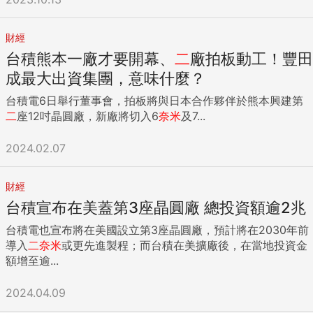
財經
台積熊本一廠才要開幕、
二
廠拍板動工！豐田
成最大出資集團，意味什麼？
台積電6日舉行董事會，拍板將與日本合作夥伴於熊本興建第
二
座12吋晶圓廠，新廠將切入6
奈米
及7...
2024.02.07
財經
台積宣布在美蓋第3座晶圓廠 總投資額逾2兆
台積電也宣布將在美國設立第3座晶圓廠，預計將在2030年前
導入
二
奈米
或更先進製程；而台積在美擴廠後，在當地投資金
額增至逾...
2024.04.09