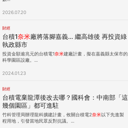
2026.07.20
財經
台積1
奈米
廠將落腳嘉義… 繼高雄後 再投資綠
執政縣市
投資金額逾兆元的台積電1
奈米
建廠計畫，擬在嘉義縣太保市的
科學園區設廠。...
2024.01.23
財經
台積電棄龍潭後改去哪？國科會：中南部「這
幾個園區」都可進駐
竹科管理局辦理龍科擴建計畫，攸關台積電2
奈米
以下先進製
程用地，引發當地民眾反對抗議。...