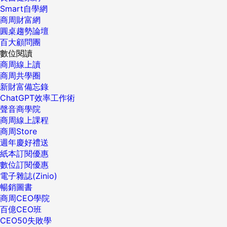
Smart自學網
商周財富網
圓桌趨勢論壇
百大顧問團
數位閱讀
商周線上讀
商周共學圈
新財富備忘錄
ChatGPT效率工作術
聲音商學院
商周線上課程
商周Store
週年慶好禮送
紙本訂閱優惠
數位訂閱優惠
電子雜誌(Zinio)
暢銷圖書
商周CEO學院
百億CEO班
CEO50失敗學