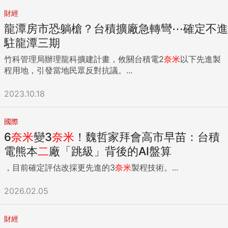
財經
龍潭房市恐躺槍？台積擴廠急轉彎⋯確定不進
駐龍潭三期
竹科管理局辦理龍科擴建計畫，攸關台積電2
奈米
以下先進製
程用地，引發當地民眾反對抗議。...
2023.10.18
國際
6
奈米
變3
奈米
！魏哲家拜會高市早苗：台積
電熊本
二
廠「跳級」背後的AI盤算
，目前確定評估改採更先進的3
奈米
製程技術。...
2026.02.05
財經