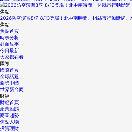
焦點
2026防空演習8/7-8/13登場！北中南時間、14縣市行動斷網
焦點
焦點首頁
時事分析
封面故事
今日最新
大家都在看
國際
國際首頁
全球話題
趨勢中國
世界新台商
財經
財經首頁
產業動態
商業趨勢
焦點人物
投資理財