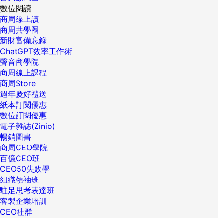
數位閱讀
商周線上讀
商周共學圈
新財富備忘錄
ChatGPT效率工作術
聲音商學院
商周線上課程
商周Store
週年慶好禮送
紙本訂閱優惠
數位訂閱優惠
電子雜誌(Zinio)
暢銷圖書
商周CEO學院
百億CEO班
CEO50失敗學
組織領袖班
駐足思考表達班
客製企業培訓
CEO社群