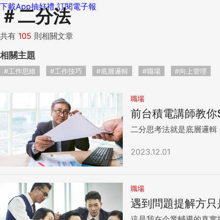
下載App抽好禮
訂閱電子報
＃
二分法
共有
105
則相關文章
相關主題
#工作思維
#工作技巧
#底層邏輯
#職場
#向上管理
職場
前台積電講師教你
2023.12.01
職場
遇到問題提解方只
這是我在企業輔導的真實