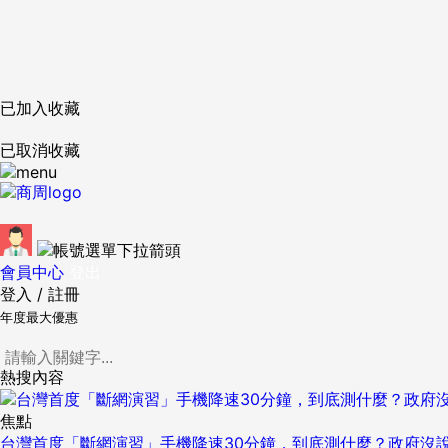
已加入收藏
已取消收藏
會員中心
登出
登入
/
註冊
年度最大優惠
熱搜內容
焦點
台灣首度「斷網演習」手機降速30分鐘，到底測什麼？政府沒