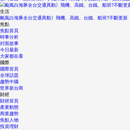
生活
颱風白海豚全台交通異動》飛機、高鐵、台鐵、船班?不斷更新
焦點
焦點首頁
時事分析
封面故事
今日最新
大家都在看
國際
國際首頁
全球話題
趨勢中國
世界新台商
財經
財經首頁
產業動態
商業趨勢
焦點人物
投資理財