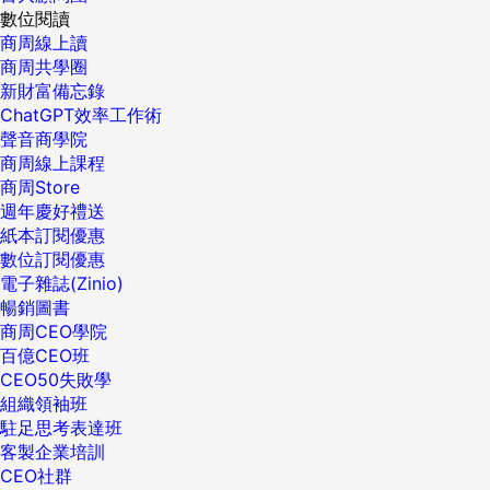
數位閱讀
商周線上讀
商周共學圈
新財富備忘錄
ChatGPT效率工作術
聲音商學院
商周線上課程
商周Store
週年慶好禮送
紙本訂閱優惠
數位訂閱優惠
電子雜誌(Zinio)
暢銷圖書
商周CEO學院
百億CEO班
CEO50失敗學
組織領袖班
駐足思考表達班
客製企業培訓
CEO社群