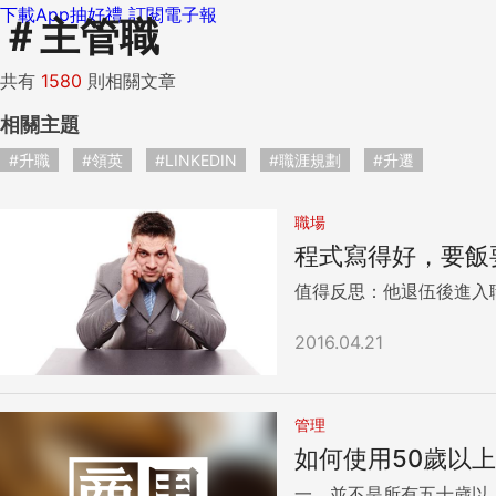
下載App抽好禮
訂閱電子報
＃
主管職
共有
1580
則相關文章
相關主題
#升職
#領英
#LINKEDIN
#職涯規劃
#升遷
職場
程式寫得好，要飯
值得反思：他退伍後進入
2016.04.21
管理
如何使用50歲以
一、並不是所有五十歲以