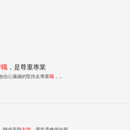
管
職
，是尊重專業
他信心滿滿的堅持走專業
職
，...
，變成高階
主管
，通常還會很好用...