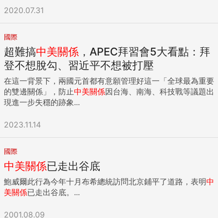
2020.07.31
國際
超難搞
中美關係
，APEC拜習會5大看點：拜
登不想脫勾、習近平不想被打壓
在這一背景下，兩國元首都有意願管理好這一「全球最為重要
的雙邊關係」，防止
中美關係
因台海、南海、科技戰等議題出
現進一步失穩的跡象...
2023.11.14
國際
中美關係
已走出谷底
鮑威爾此行為今年十月布希總統訪問北京鋪平了道路，表明
中
美關係
已走出谷底。...
2001.08.09