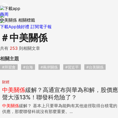
商周
中美關係 相關標籤
下載App抽好禮
訂閱電子報
＃
中美關係
共有
253
則相關文章
相關主題
#拜習會
#台海
#兩岸關係
#習近平
#台美關係
財經
中美關係
緩解？高通宣布與華為和解，股價應
聲大漲13%！聯發科危險了？
中美關係
緩解？ 基本上只要華為能夠有其他途徑取得台積電的
供應，那麼聯發科就沒有那麼重要。...