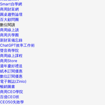
Smart自學網
商周財富網
圓桌趨勢論壇
百大顧問團
數位閱讀
商周線上讀
商周共學圈
新財富備忘錄
ChatGPT效率工作術
聲音商學院
商周線上課程
商周Store
週年慶好禮送
紙本訂閱優惠
數位訂閱優惠
電子雜誌(Zinio)
暢銷圖書
商周CEO學院
百億CEO班
CEO50失敗學