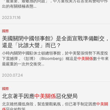
「最重要、最敏感的問題」，中方重視美方在峇里島會晤中作
出的有關積極表態...
2023.11.16
國際
美國關閉中國領事館》是全面宣戰準備斷交，
還是「比誰大聲」而已？
小時內關閉中國駐休士頓總領事館，於中美緊張情勢下再度投
下震撼彈，《彭博》（Bloomberg）稱這是
中美關係
數十年來
最嚴重的一次外交衝突...
2020.07.24
國際
北京著手因應
中美關係
惡化變局
北京雖然擺低身段，製造樂觀氣氛，但已著手制定因應
中美關
係
惡化的對策。...