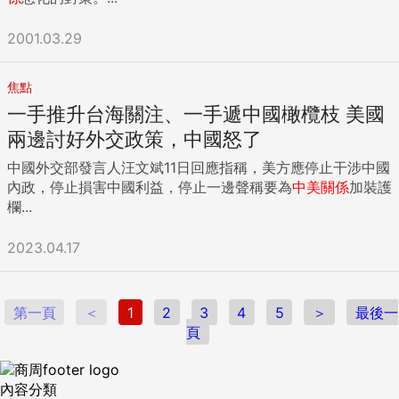
2001.03.29
焦點
一手推升台海關注、一手遞中國橄欖枝 美國
兩邊討好外交政策，中國怒了
中國外交部發言人汪文斌11日回應指稱，美方應停止干涉中國
內政，停止損害中國利益，停止一邊聲稱要為
中美關係
加裝護
欄...
2023.04.17
第一頁
＜
1
2
3
4
5
＞
最後一
頁
內容分類