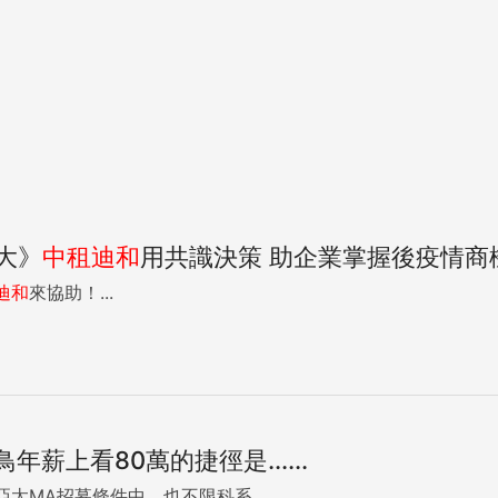
大》
中租
迪
和
用共識決策 助企業掌握後疫情商
迪
和
來協助！...
年薪上看80萬的捷徑是......
亞太MA招募條件中，也不限科系。...