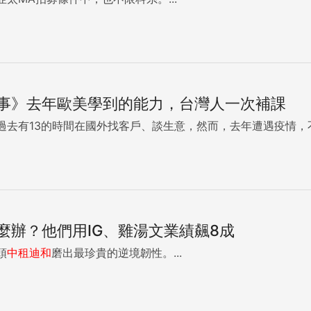
事》去年歐美學到的能力，台灣人一次補課
過去有13的時間在國外找客戶、談生意，然而，去年遭遇疫情，
麼辦？他們用IG、雞湯文業績飆8成
頭
中租
迪
和
磨出最珍貴的逆境韌性。...