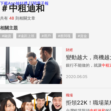
下載App抽好禮
訂閱電子報
＃
中租迪和
共有
48
則相關文章
相關主題
#融資
#遠距上班
#用戶
#蔡阿嘎
#資金
財經
變動越大，商機越
銀行不能做的，就讓
中租
2020.06.05
職場
拒領22K！職場菜鳥
台灣租賃龍頭
中租
迪
和
的