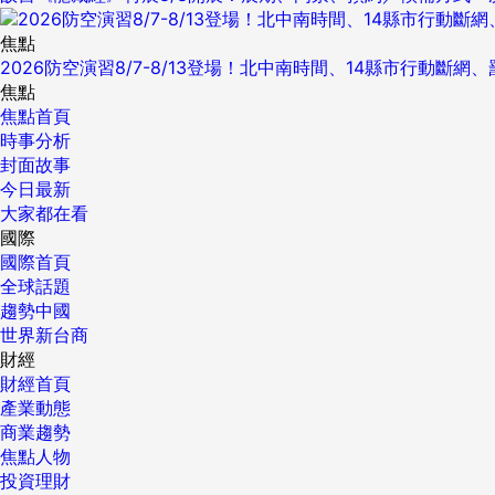
焦點
2026防空演習8/7-8/13登場！北中南時間、14縣市行動斷網
焦點
焦點首頁
時事分析
封面故事
今日最新
大家都在看
國際
國際首頁
全球話題
趨勢中國
世界新台商
財經
財經首頁
產業動態
商業趨勢
焦點人物
投資理財