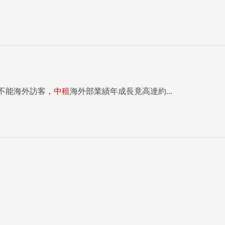
不能海外訪客，
中租
海外部業績年成長竟高達約...