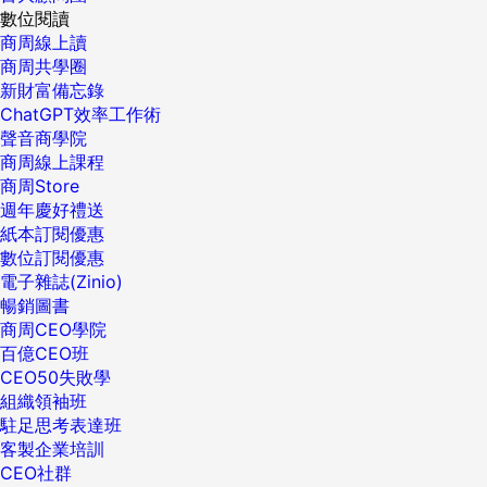
數位閱讀
商周線上讀
商周共學圈
新財富備忘錄
ChatGPT效率工作術
聲音商學院
商周線上課程
商周Store
週年慶好禮送
紙本訂閱優惠
數位訂閱優惠
電子雜誌(Zinio)
暢銷圖書
商周CEO學院
百億CEO班
CEO50失敗學
組織領袖班
駐足思考表達班
客製企業培訓
CEO社群