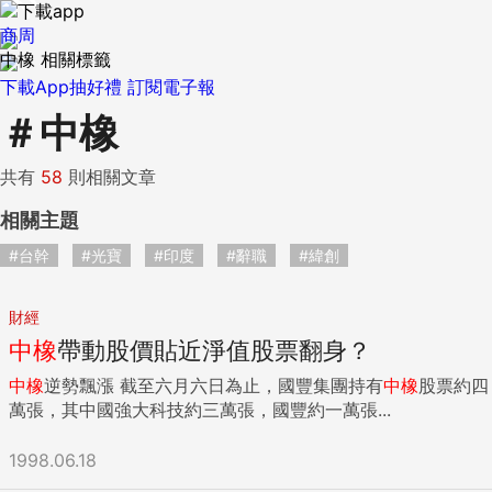
商周
中橡 相關標籤
下載App抽好禮
訂閱電子報
＃
中橡
共有
58
則相關文章
相關主題
#台幹
#光寶
#印度
#辭職
#緯創
財經
中橡
帶動股價貼近淨值股票翻身？
中橡
逆勢飄漲 截至六月六日為止，國豐集團持有
中橡
股票約四
萬張，其中國強大科技約三萬張，國豐約一萬張...
1998.06.18