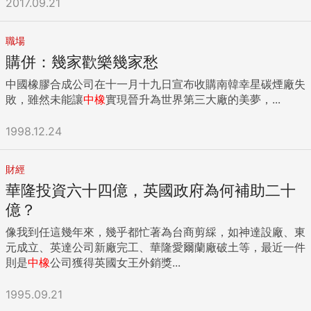
2017.09.21
職場
購併：幾家歡樂幾家愁
中國橡膠合成公司在十一月十九日宣布收購南韓幸星碳煙廠失
敗，雖然未能讓
中橡
實現晉升為世界第三大廠的美夢，...
1998.12.24
財經
華隆投資六十四億，英國政府為何補助二十
億？
像我到任這幾年來，幾乎都忙著為台商剪綵，如神達設廠、東
元成立、英達公司新廠完工、華隆愛爾蘭廠破土等，最近一件
則是
中橡
公司獲得英國女王外銷獎...
1995.09.21