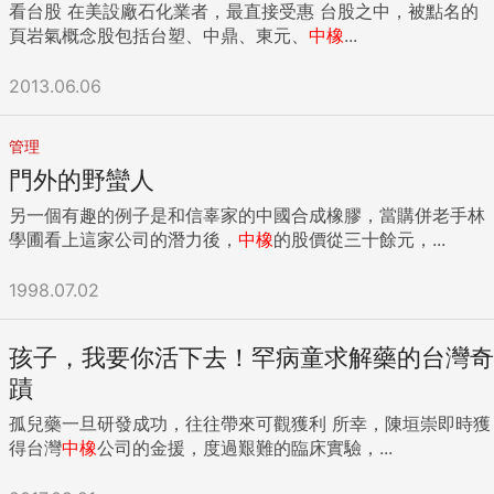
看台股 在美設廠石化業者，最直接受惠 台股之中，被點名的
頁岩氣概念股包括台塑、中鼎、東元、
中橡
...
2013.06.06
管理
門外的野蠻人
另一個有趣的例子是和信辜家的中國合成橡膠，當購併老手林
學圃看上這家公司的潛力後，
中橡
的股價從三十餘元，...
1998.07.02
孩子，我要你活下去！罕病童求解藥的台灣奇
蹟
孤兒藥一旦研發成功，往往帶來可觀獲利 所幸，陳垣崇即時獲
得台灣
中橡
公司的金援，度過艱難的臨床實驗，...