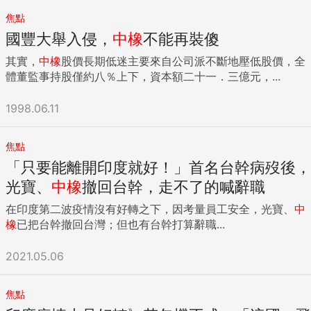
焦點
國豐大舉入侵，
中橡
不能再裝傻
其實，
中橡
股價長期低迷主要來自公司派不斷地壓低股價，全
體董監事持股僅約八％上下，資本額二十一．三億元，...
1998.06.11
焦點
「只要能離開印度就好！」首名台幹病歿後，
光寶、
中橡
撤回台幹，走不了的喊辭職
在印度第二波疫情沒有好轉之下，因考量員工安全，光寶、
中
橡
已把台幹撤回台灣；但也有台幹打算辭職...
2021.05.06
焦點