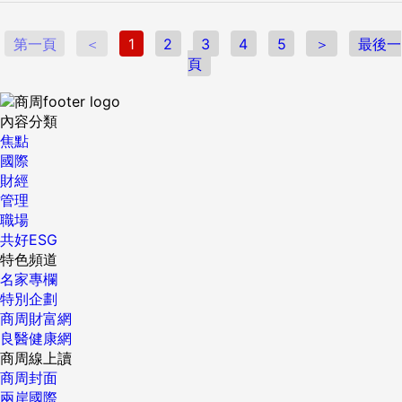
第一頁
＜
1
2
3
4
5
＞
最後一
頁
內容分類
焦點
國際
財經
管理
職場
共好ESG
特色頻道
名家專欄
特別企劃
商周財富網
良醫健康網
商周線上讀
商周封面
兩岸國際