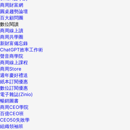
商周財富網
圓桌趨勢論壇
百大顧問團
數位閱讀
商周線上讀
商周共學圈
新財富備忘錄
ChatGPT效率工作術
聲音商學院
商周線上課程
商周Store
週年慶好禮送
紙本訂閱優惠
數位訂閱優惠
電子雜誌(Zinio)
暢銷圖書
商周CEO學院
百億CEO班
CEO50失敗學
組織領袖班