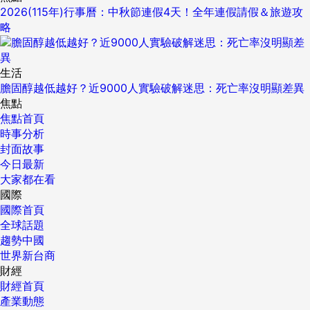
2026(115年)行事曆：中秋節連假4天！全年連假請假＆旅遊攻
略
生活
膽固醇越低越好？近9000人實驗破解迷思：死亡率沒明顯差異
焦點
焦點首頁
時事分析
封面故事
今日最新
大家都在看
國際
國際首頁
全球話題
趨勢中國
世界新台商
財經
財經首頁
產業動態