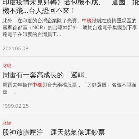
印度疫情未見好轉》若包機不成、「這國」飛
機不飛…台人恐回不來！
此外，在印度的台灣企業除了光寶、
中橡
撤離在疫情重災區的
國家首都區（NCR）的台籍幹部外，屬於台達電子集團旗下泰
達電子在印度的台灣員工...
2021.05.08
財經
周雷有一套高成長的「邏輯」
周雷去年操作
中橡
與台光兩檔股票，「另類選股」名號不脛而
走。...
1999.02.25
財經
股神放膽壓注 運天然氣像運鈔票