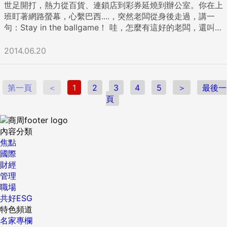
世足開打，熱力從百貨、連鎖店到彩券延燒到辦公室。你在上
班盯著網路螢幕，心繫巴西....，突然老闆從身後走過，講一
句：Stay in the ballgame！ 哇，怎麼有這好的老闆，還叫你
看好球賽。錯了，他是叫你認真工作。 跟足球相關的術語，上
網就查得到，我們不談，今天來看看球賽衍生出來，傳神
2014.06.20
又"ready to use"的英文。 1、Stay in the ballgame 全神貫
注；聚精會神的意思 比賽時，教練都會要求所有上場或板凳球
員們能夠將注意力集中在球賽上面。延伸形容人做事時要全神
第一頁
＜
1
2
3
4
5
＞
最後一
貫注的意思。 Let’s stay in the ballgame! Don’t be
頁
distracted by the minor detail of the project. 讓我們全心貫
注吧! 不要被這個案子的一些不重要的小細節分散了我們的注
意力。 2、Take one’s eye off the ball 疏忽；分心的意思 原
內容分類
本用於球賽中; 如果球員未聚精會神，可能主導權就會被對手
焦點
搶走，導致輸球。引申為疏忽或分心的意思。 If our team
國際
take our eye off the ball, we will lose our chance to win
財經
the contract. 團隊一有疏忽，我們就有可能拿不到合約。 3、
管理
On the ball 有效率；敏捷 比賽時，如果某位球員能夠很有效
職場
率的接球或傳球的話，我們就會說這位球員 is on the ball.
共好ESG
Kathy is really on the ball. She always seems to have the
特色頻道
right solution to a problem and can get the job in a timely
名家專欄
manner consistently. Kathy做事很有效率。她總是有辦法解