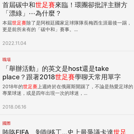
首屆碳中和
世足賽
來臨！環團卻批評主辦方
「漂綠」⋯為什麼？
本屆
世足賽
除了是阿根廷國家足球隊隊長梅西生涯最後一踢，
更是前所未有的「碳中和」賽事。...
2022.11.04
職場
「舉辦活動」的英文是host還是take
place？跟著2018
世足賽
學聊天常用單字
2018年的
世足賽
上週終於在俄羅斯開踢了，不論是熱愛足球的
專業球迷，或是四年出現一次的球迷，...
2018.06.16
國際
賄賂FIFA、剝削移工...史上最爭議卡達
世足