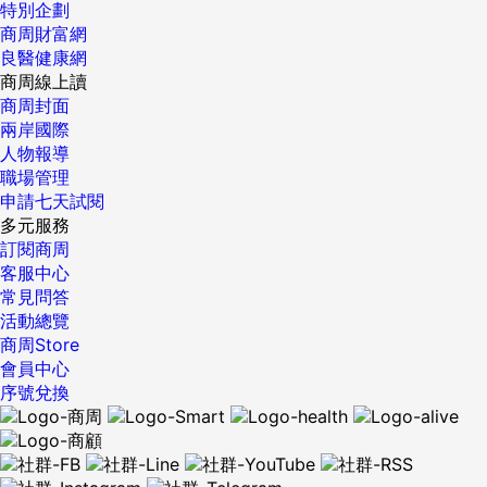
特別企劃
決難題並且在時間之內完成。 4、Level playing field 公平競
商周財富網
爭的環境；公平機會 兩個隊伍在進行比賽，如果一方的場地
良醫健康網
好，而另一方的場地卻充滿了坑坑疤疤的洞或泥巴，這樣就不
商周線上讀
公平。如果兩方都有一樣的場地，那麼就能公平的競爭。level
商周封面
playing field指的就是公平競爭的環境。 We've got 2 teams
兩岸國際
trying to compete for the logo design contest. We need
人物報導
to be on the same level playing field to start with to see
職場管理
which team will win the contest. 我們有兩個團隊在進行商標
申請七天試閱
設計的競賽。我們必需在公平競爭的環境下看那個團隊最後能
多元服務
贏得比賽。 5、Gamesmanship 小動作；不擇手段取勝 運動
訂閱商周
比賽中，假設教練允許利用不擇手段的方式來贏得比賽，我們
客服中心
就會用gamesmanship 這個字來代表這種耍小動作的行為。後
常見問答
來延伸為不擇手段取勝的意思。 I don't trust doing business
活動總覽
with this company. They are well known for their shady
商周Store
gamesmanship. 我沒辦法和這家公司做生意。他們以不擇手
會員中心
段的行為聞名。 {DS_BOX_5593} ...
序號兌換