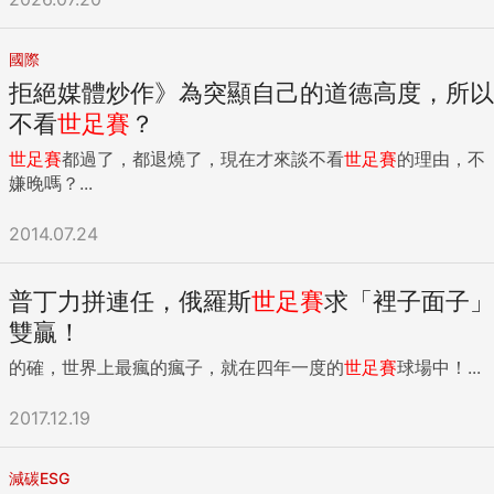
國際
拒絕媒體炒作》為突顯自己的道德高度，所以
不看
世足賽
？
世足賽
都過了，都退燒了，現在才來談不看
世足賽
的理由，不
嫌晚嗎？...
2014.07.24
普丁力拼連任，俄羅斯
世足賽
求「裡子面子」
雙贏！
的確，世界上最瘋的瘋子，就在四年一度的
世足賽
球場中！...
2017.12.19
減碳ESG