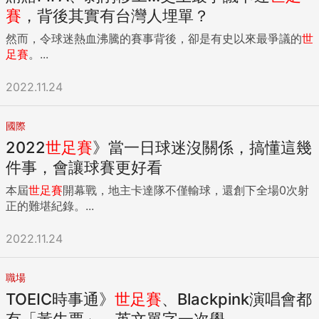
賽
，背後其實有台灣人埋單？
然而，令球迷熱血沸騰的賽事背後，卻是有史以來最爭議的
世
足賽
。...
2022.11.24
國際
2022
世足賽
》當一日球迷沒關係，搞懂這幾
件事，會讓球賽更好看
本屆
世足賽
開幕戰，地主卡達隊不僅輸球，還創下全場0次射
正的難堪紀錄。...
2022.11.24
職場
TOEIC時事通》
世足賽
、Blackpink演唱會都
有「黃牛票」，英文單字一次學