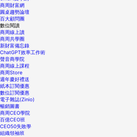
商周財富網
圓桌趨勢論壇
百大顧問團
數位閱讀
商周線上讀
商周共學圈
新財富備忘錄
ChatGPT效率工作術
聲音商學院
商周線上課程
商周Store
週年慶好禮送
紙本訂閱優惠
數位訂閱優惠
電子雜誌(Zinio)
暢銷圖書
商周CEO學院
百億CEO班
CEO50失敗學
組織領袖班