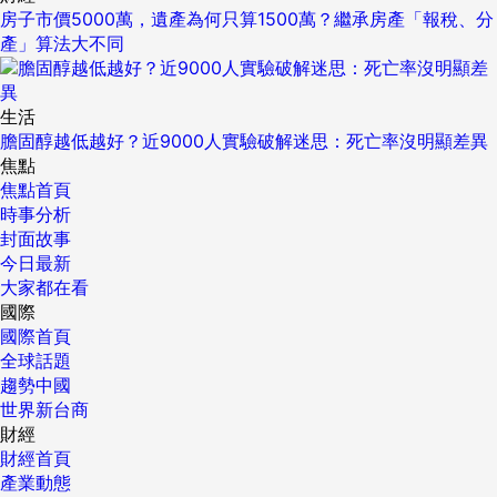
房子市價5000萬，遺產為何只算1500萬？繼承房產「報稅、分
產」算法大不同
生活
膽固醇越低越好？近9000人實驗破解迷思：死亡率沒明顯差異
焦點
焦點首頁
時事分析
封面故事
今日最新
大家都在看
國際
國際首頁
全球話題
趨勢中國
世界新台商
財經
財經首頁
產業動態