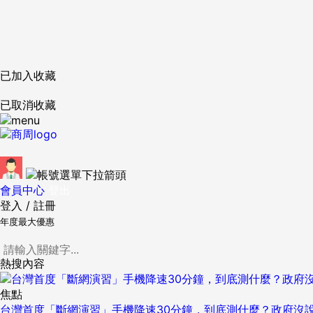
已加入收藏
已取消收藏
會員中心
登出
登入
/
註冊
年度最大優惠
熱搜內容
焦點
台灣首度「斷網演習」手機降速30分鐘，到底測什麼？政府沒