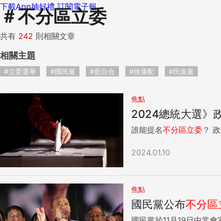
下載App抽好禮
訂閱電子報
＃
不分區立委
共有
242
則相關文章
相關主題
#立委選舉
#國民黨
#藍白合
#侯康配
#民進黨
焦點
2024總統大選
誰能提名
不分區
立委
？
2024.01.10
焦點
國民黨公布
不分區
國民黨於11月19日中常會