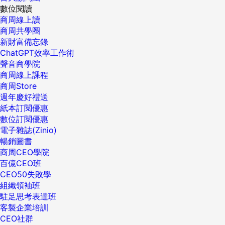
數位閱讀
商周線上讀
商周共學圈
新財富備忘錄
ChatGPT效率工作術
聲音商學院
商周線上課程
商周Store
週年慶好禮送
紙本訂閱優惠
數位訂閱優惠
電子雜誌(Zinio)
暢銷圖書
商周CEO學院
百億CEO班
CEO50失敗學
組織領袖班
駐足思考表達班
客製企業培訓
CEO社群