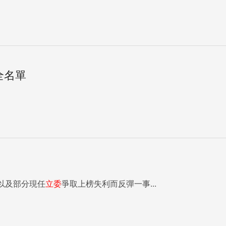
全名單
以及部分現任
立委
爭取上榜失利而反彈一事...