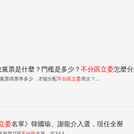
》政黨票是什麼？門檻是多少？
不分區
立委
怎麼分
 政黨票得票率多少，才能分配
不分區
立委
席次？...
立委
名單》韓國瑜、謝龍介入選，現任全掰
宣布第11屆
不分區
名單，共34人。...