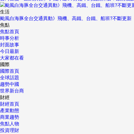
生活
颱風白海豚全台交通異動》飛機、高鐵、台鐵、船班?不斷更新
焦點
焦點首頁
時事分析
封面故事
今日最新
大家都在看
國際
國際首頁
全球話題
趨勢中國
世界新台商
財經
財經首頁
產業動態
商業趨勢
焦點人物
投資理財