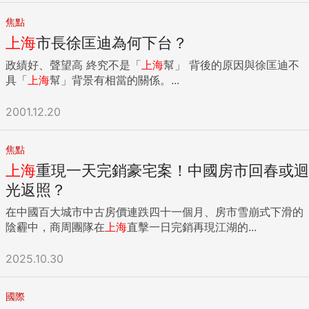
焦點
上海
市長徐匡迪為何下台？
政績好、聲望高 終究不是「
上海
幫」 背後的原因與徐匡迪不
具「
上海
幫」背景有相當的關係。...
2001.12.20
焦點
上海
重現一天完銷豪宅案！中國房市回春或迴
光返照？
在中國百大城市中古房價連跌四十一個月、房市雪崩式下滑的
陰霾中，商周團隊在
上海
直擊一日完銷再現江湖的...
2025.10.30
國際