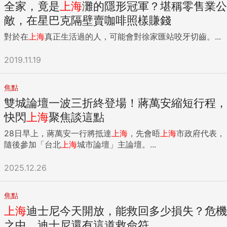
全家，竟是
上海
灘的隱形冠軍？堪稱零售業公
敵，在星巴克隔壁賣咖啡照樣賺錢
對於在
上海
真正生活過的人，可能會對徐家匯站咬牙切齒。...
2019.11.19
焦點
雙城論壇一波三折終登場！蔣萬安縮短行程，
快閃
上海
聚焦談這點
28日早上，蔣萬安一行將抵達
上海
，先會晤
上海
市政府代表，
隨後參加「台北
上海
城市論壇」主論壇。...
2025.12.26
焦點
上海
迪士尼今天開放，能救回多少損失？危機
之中，迪士尼還有這道救命符