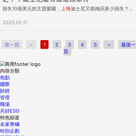
損失10億美元的主題樂園，
上海
迪士尼又能挽回多少損失？...
2020.05.11
第一頁
＜
1
2
3
4
5
＞
最後一
頁
內容分類
焦點
國際
財經
管理
職場
共好ESG
特色頻道
名家專欄
特別企劃