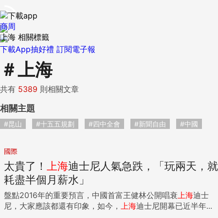
商周
上海 相關標籤
下載App抽好禮
訂閱電子報
＃
上海
共有
5389
則相關文章
相關主題
#昆山
#十五五規劃
#四中全會
#新聞自由
#中國
國際
太貴了！
上海
迪士尼人氣急跌，「玩兩天，就
耗盡半個月薪水」
盤點2016年的重要預言，中國首富王健林公開唱衰
上海
迪士
尼，大家應該都還有印象，如今，
上海
迪士尼開幕已近半年...