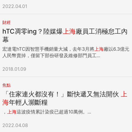
2022.04.01
財經
hTC凋零ing？陸媒爆
上海
廠員工消極怠工內
幕
宏達電hTC因智慧手機銷量大減，去年3月將
上海
廠以6.3億元
人民幣賣掉，僅留下部份研發及維修部門員工...
2018.01.09
焦點
「住家連火都沒有！」斷快遞又無法開伙
上
海
年輕人瀕斷糧
，
上海
這波疫情累計染疫已超過10萬例。...
2022.04.08