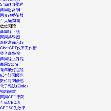
Smart自學網
商周財富網
圓桌趨勢論壇
百大顧問團
數位閱讀
商周線上讀
商周共學圈
新財富備忘錄
ChatGPT效率工作術
聲音商學院
商周線上課程
商周Store
週年慶好禮送
紙本訂閱優惠
數位訂閱優惠
電子雜誌(Zinio)
暢銷圖書
商周CEO學院
百億CEO班
CEO50失敗學